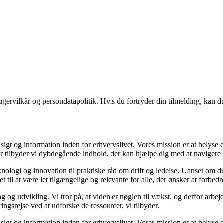
gervilkår og persondatapolitik. Hvis du fortryder din tilmelding, kan du
sigt og information inden for erhvervslivet. Vores mission er at belyse
 tilbyder vi dybdegående indhold, der kan hjælpe dig med at navigere i 
nologi og innovation til praktiske råd om drift og ledelse. Uanset om du
 til at være let tilgængelige og relevante for alle, der ønsker at forbedre
g og udvikling. Vi tror på, at viden er nøglen til vækst, og derfor arbej
ringsrejse ved at udforske de ressourcer, vi tilbyder.
sigt og information inden for erhvervslivet. Vores mission er at belyse