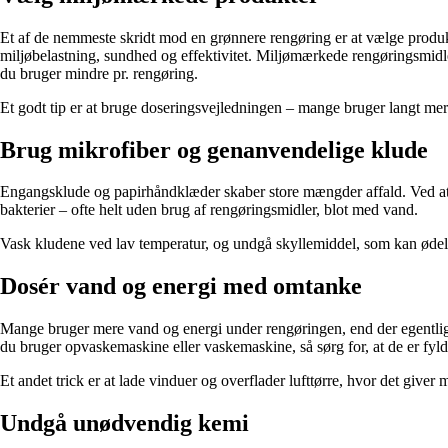
Et af de nemmeste skridt mod en grønnere rengøring er at vælge pro
miljøbelastning, sundhed og effektivitet. Miljømærkede rengøringsmidle
du bruger mindre pr. rengøring.
Et godt tip er at bruge doseringsvejledningen – mange bruger langt me
Brug mikrofiber og genanvendelige klude
Engangsklude og papirhåndklæder skaber store mængder affald. Ved at 
bakterier – ofte helt uden brug af rengøringsmidler, blot med vand.
Vask kludene ved lav temperatur, og undgå skyllemiddel, som kan ødelæ
Dosér vand og energi med omtanke
Mange bruger mere vand og energi under rengøringen, end der egentlig e
du bruger opvaskemaskine eller vaskemaskine, så sørg for, at de er fyld
Et andet trick er at lade vinduer og overflader lufttørre, hvor det giver
Undgå unødvendig kemi