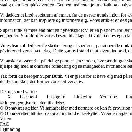
stadig mere kompleks verden. Gennem målrettet journalistik og analyser
Vi dækker et bredt spektrum af emner, fra de nyeste trends inden for tek
information, der kan inspirere og informere dig. Vores artikler er designet
Super Butik er mere end blot en nyhedskilde; vi er en platform for lærin
engagerer. Vi opfordrer vores læsere til at tage aktiv del i deres egen læ
Vores team af dedikerede skribenter og eksperter er passionerede omkrin
påvirker erhvervslivet i dag. Dette gør os i stand til at levere indhold, 
Vi ønsker at være din pålidelige partner i en verden, hvor ændringer ske
hjælpe dig med at omfavne forandring og se muligheder, hvor andre ser
Tak fordi du besøger Super Butik. Vi er glade for at have dig med på r
de dynamikker, der former vores erhvervsliv.
Del og spred varme
X
Facebook
Instagram
LinkedIn
YouTube
Pin
© Ingen gengivelse uden tilladelse.
© Ophavsret gælder. Vi samarbejder med partnere og kan få provision
© Ophavsretten tilhører os og alt indhold er beskyttet. Vi samarbejder 
Viden
FAQ
Fejlfinding