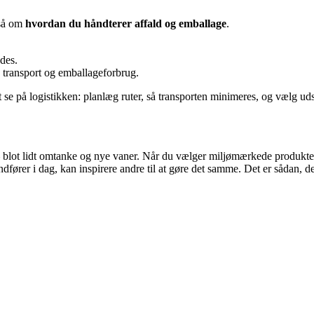
gså om
hvordan du håndterer affald og emballage
.
des.
e transport og emballageforbrug.
t se på logistikken: planlæg ruter, så transporten minimeres, og vælg ud
 blot lidt omtanke og nye vaner. Når du vælger miljømærkede produkter,
ndfører i dag, kan inspirere andre til at gøre det samme. Det er sådan, 