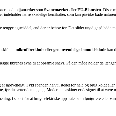
dukter med miljømærker som
Svanemærket
eller
EU-Blomsten
. Disse m
r indeholder færre skadelige kemikalier, som kan påvirke både naturen 
re rengøringsmiddel, end der er behov for. Det slider unødigt på både 
skifte til
mikrofiberklude
eller
genanvendelige bomuldsklude
kan du
gge fibrenes evne til at opsamle snavs. På den måde holder de længere
r nødvendigt. Fyld spanden halvt i stedet for helt, og brug koldt eller
te, før du sætter dem i gang. Moderne maskiner er designet til at være 
 mening, i stedet for at bruge elektriske apparater som føntørrere eller v