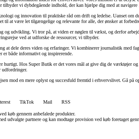
 tilbyder vi dybdegående indhold, der kan hjælpe dig med at navigere i 
nologi og innovation til praktiske råd om drift og ledelse. Uanset om du
 til at være let tilgængelige og relevante for alle, der ønsker at forbedre
g og udvikling. Vi tror på, at viden er nøglen til vækst, og derfor arbej
ringsrejse ved at udforske de ressourcer, vi tilbyder.
g at dele deres viden og erfaringer. Vi kombinerer journalistik med fag
der er både informativt og inspirerende.
r hurtigt. Hos Super Butik er det vores mål at give dig de værktøjer og 
 udfordringer.
ejsen mod en mere oplyst og succesfuld fremtid i erhvervslivet. Gå på o
terest
TikTok
Mail
RSS
 ved køb gennem anbefalede produkter.
med udvalgte partnere og kan modtage provision ved køb foretaget gennem