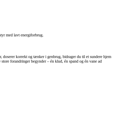
styr med lavt energiforbrug.
 doserer korrekt og tænker i genbrug, bidrager du til et sundere hjem
de store forandringer begynder – én klud, én spand og én vane ad