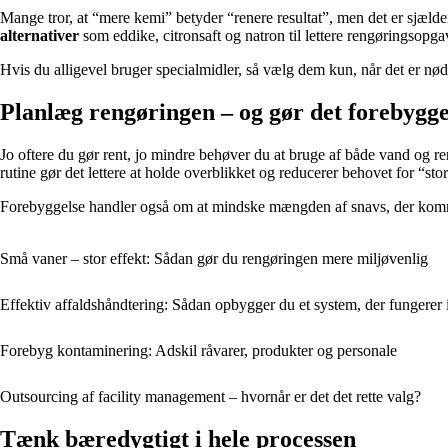
Mange tror, at “mere kemi” betyder “renere resultat”, men det er sjælden
alternativer
som eddike, citronsaft og natron til lettere rengøringsopga
Hvis du alligevel bruger specialmidler, så vælg dem kun, når det er nø
Planlæg rengøringen – og gør det forebygg
Jo oftere du gør rent, jo mindre behøver du at bruge af både vand og r
rutine gør det lettere at holde overblikket og reducerer behovet for “s
Forebyggelse handler også om at mindske mængden af snavs, der kommer
Små vaner – stor effekt: Sådan gør du rengøringen mere miljøvenlig
Effektiv affaldshåndtering: Sådan opbygger du et system, der fungerer i
Forebyg kontaminering: Adskil råvarer, produkter og personale
Outsourcing af facility management – hvornår er det det rette valg?
Tænk bæredygtigt i hele processen