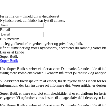
Få nyt fra os – tilmeld dig nyhedsbrevet
Nyhedsbrevet, du faktisk har lyst til at læse.
E-mail
Bliv medlem
Jeg godkender brugerbetingelser og privatlivspolitik.
Når du tilmelder dig vores nyhedsbrev, accepterer du samtidig vores bru
Lær os at kende
Super Butik
Super Butik
Hos Super Butik stræber vi efter at være Danmarks førende kilde til ind
stadig mere kompleks verden. Gennem målrettet journalistik og analyser
Vi dækker et bredt spektrum af emner, fra de nyeste trends inden for tek
information, der kan inspirere og informere dig. Vores artikler er designet
Super Butik er mere end blot en nyhedskilde; vi er en platform for lærin
engagerer. Vi opfordrer vores læsere til at tage aktiv del i deres egen læ
Hos Super Butik stræber vi efter at være Danmarks førende kilde til ind