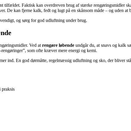
t tilfældet. Faktisk kan overdreven brug af stærke rengøringsmidler skad
ver. De kan fjerne kalk, fedt og lugt på en skånsom måde – og uden at b
dvendigt, og sørg for god udluftning under brug.
ende
engøringsmidler. Ved at
rengøre løbende
undgår du, at snavs og kalk sæt
tor-rengøringer”, som ofte kræver mere energi og kemi.
 ind. En god dørmåtte, regelmæssig udluftning og sko, der bliver ståe
 praksis