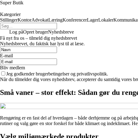
Super Butik
Kategorier
Stillinger
Kontor
Advokat
Læring
Konferencer
Lager
Lokaler
Kommunikat
Log på
Opret bruger
Nyhedsbreve
Få nyt fra os – tilmeld dig nyhedsbrevet
Nyhedsbrevet, du faktisk har lyst til at læse.
E-mail
Bliv medlem
Jeg godkender brugerbetingelser og privatlivspolitik.
Når du tilmelder dig vores nyhedsbrev, accepterer du samtidig vores bru
Små vaner – stor effekt: Sådan gør du reng
Rengøring er en fast del af hverdagen – både derhjemme og på arbejdsp
rutiner og valg gøre en stor forskel for både klimaet og indeklimaet. H
Vælg miljømærkede produkter