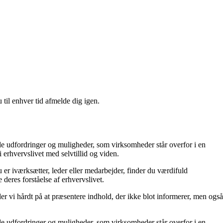
 til enhver tid afmelde dig igen.
 de udfordringer og muligheder, som virksomheder står overfor i en
erhvervslivet med selvtillid og viden.
 er iværksætter, leder eller medarbejder, finder du værdifuld
 deres forståelse af erhvervslivet.
der vi hårdt på at præsentere indhold, der ikke blot informerer, men også
 de udfordringer og muligheder, som virksomheder står overfor i en