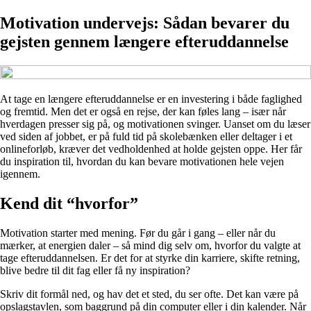
Motivation undervejs: Sådan bevarer du
gejsten gennem længere efteruddannelse
At tage en længere efteruddannelse er en investering i både faglighed
og fremtid. Men det er også en rejse, der kan føles lang – især når
hverdagen presser sig på, og motivationen svinger. Uanset om du læser
ved siden af jobbet, er på fuld tid på skolebænken eller deltager i et
onlineforløb, kræver det vedholdenhed at holde gejsten oppe. Her får
du inspiration til, hvordan du kan bevare motivationen hele vejen
igennem.
Kend dit “hvorfor”
Motivation starter med mening. Før du går i gang – eller når du
mærker, at energien daler – så mind dig selv om, hvorfor du valgte at
tage efteruddannelsen. Er det for at styrke din karriere, skifte retning,
blive bedre til dit fag eller få ny inspiration?
Skriv dit formål ned, og hav det et sted, du ser ofte. Det kan være på
opslagstavlen, som baggrund på din computer eller i din kalender. Når