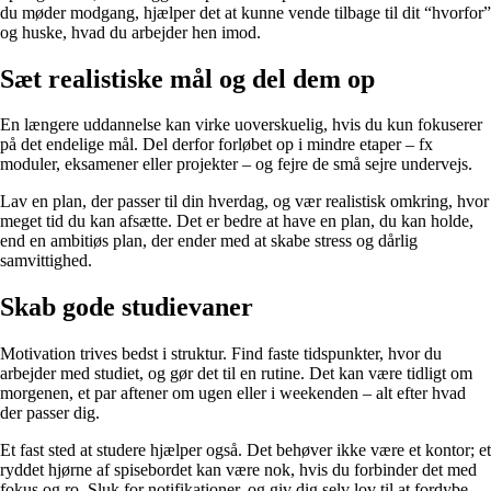
du møder modgang, hjælper det at kunne vende tilbage til dit “hvorfor”
og huske, hvad du arbejder hen imod.
Sæt realistiske mål og del dem op
En længere uddannelse kan virke uoverskuelig, hvis du kun fokuserer
på det endelige mål. Del derfor forløbet op i mindre etaper – fx
moduler, eksamener eller projekter – og fejre de små sejre undervejs.
Lav en plan, der passer til din hverdag, og vær realistisk omkring, hvor
meget tid du kan afsætte. Det er bedre at have en plan, du kan holde,
end en ambitiøs plan, der ender med at skabe stress og dårlig
samvittighed.
Skab gode studievaner
Motivation trives bedst i struktur. Find faste tidspunkter, hvor du
arbejder med studiet, og gør det til en rutine. Det kan være tidligt om
morgenen, et par aftener om ugen eller i weekenden – alt efter hvad
der passer dig.
Et fast sted at studere hjælper også. Det behøver ikke være et kontor; et
ryddet hjørne af spisebordet kan være nok, hvis du forbinder det med
fokus og ro. Sluk for notifikationer, og giv dig selv lov til at fordybe