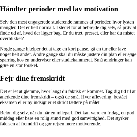
Håndter perioder med lav motivation
Selv den mest engagerede studerende rammes af perioder, hvor lysten
mangler. Det er helt normalt. I stedet for at bebrejde dig selv, så prøv at
finde ud af, hvad der ligger bag. Er du træt, presset, eller har du mistet
overblikket?
Nogle gange hjælper det at tage en kort pause, gå en tur eller lave
noget helt andet. Andre gange skal du måske justere din plan eller søge
sparring hos en underviser eller studiekammerat. Små ændringer kan
gøre en stor forskel.
Fejr dine fremskridt
Det er let at glemme, hvor langt du faktisk er kommet. Tag dig tid til at
anerkende dine fremskridt – også de små. Hver aflevering, bestået
eksamen eller ny indsigt er et skridt tættere på målet.
Beløn dig selv, når du når en milepæl. Det kan være en fridag, en god
middag eller bare en rolig stund med god samvittighed. Det styrker
følelsen af fremdrift og gør rejsen mere motiverende.