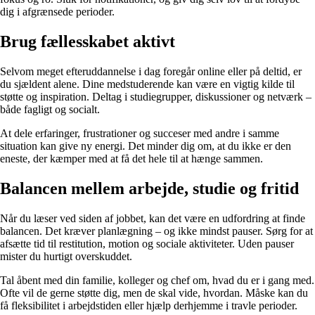
dig i afgrænsede perioder.
Brug fællesskabet aktivt
Selvom meget efteruddannelse i dag foregår online eller på deltid, er
du sjældent alene. Dine medstuderende kan være en vigtig kilde til
støtte og inspiration. Deltag i studiegrupper, diskussioner og netværk –
både fagligt og socialt.
At dele erfaringer, frustrationer og succeser med andre i samme
situation kan give ny energi. Det minder dig om, at du ikke er den
eneste, der kæmper med at få det hele til at hænge sammen.
Balancen mellem arbejde, studie og fritid
Når du læser ved siden af jobbet, kan det være en udfordring at finde
balancen. Det kræver planlægning – og ikke mindst pauser. Sørg for at
afsætte tid til restitution, motion og sociale aktiviteter. Uden pauser
mister du hurtigt overskuddet.
Tal åbent med din familie, kolleger og chef om, hvad du er i gang med.
Ofte vil de gerne støtte dig, men de skal vide, hvordan. Måske kan du
få fleksibilitet i arbejdstiden eller hjælp derhjemme i travle perioder.