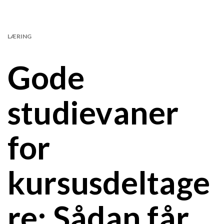
LÆRING
Gode
studievaner
for
kursusdeltage
re: Sådan får