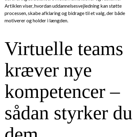
Artiklen viser, hvordan uddannelsesvejledning kan støtte
processen, skabe afklaring og bidrage til et valg, der både
motiverer og holder i længden.
Virtuelle teams
kræver nye
kompetencer –
sådan styrker du
dem