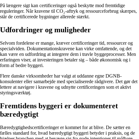
På længere sigt kan certificeringer også beskytte mod fremtidige
reguleringer. Når kravene til CO₂-aftryk og ressourceforbrug skærpes,
står de certificerede bygninger allerede stærkt.
Udfordringer og muligheder
Selvom fordelene er mange, kræver certificeringer tid, ressourcer og
specialviden. Dokumentationskravene kan virke omfattende, og det
kan være en udfordring at integrere dem i travle byggeprocesser. Men
erfaringen viser, at investeringen betaler sig – både økonomisk og i
form af bedre byggeri.
Flere danske virksomheder har valgt at uddanne egne DGNB-
konsulenter eller samarbejde med specialiserede rådgivere. Det gør det
lettere at navigere i kravene og udnytte certificeringen som et aktivt
styringsværktøj.
Fremtidens byggeri er dokumenteret
bæredygtigt
Bæredygtighedscertificeringer er kommet for at blive. De sætter en
fælles standard for, hvad bæredygtigt byggeri betyder i praksis, og de
hjælper branchen med at bevæge sig fra gode intentioner til målbare