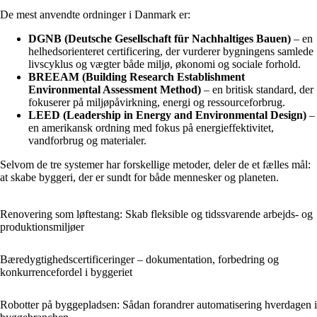
De mest anvendte ordninger i Danmark er:
DGNB (Deutsche Gesellschaft für Nachhaltiges Bauen)
– en
helhedsorienteret certificering, der vurderer bygningens samlede
livscyklus og vægter både miljø, økonomi og sociale forhold.
BREEAM (Building Research Establishment
Environmental Assessment Method)
– en britisk standard, der
fokuserer på miljøpåvirkning, energi og ressourceforbrug.
LEED (Leadership in Energy and Environmental Design)
–
en amerikansk ordning med fokus på energieffektivitet,
vandforbrug og materialer.
Selvom de tre systemer har forskellige metoder, deler de et fælles mål:
at skabe byggeri, der er sundt for både mennesker og planeten.
Renovering som løftestang: Skab fleksible og tidssvarende arbejds- og
produktionsmiljøer
Bæredygtighedscertificeringer – dokumentation, forbedring og
konkurrencefordel i byggeriet
Robotter på byggepladsen: Sådan forandrer automatisering hverdagen i