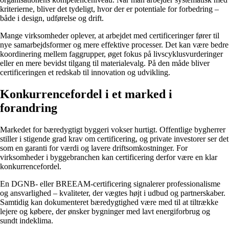
kriterierne, bliver det tydeligt, hvor der er potentiale for forbedring –
både i design, udførelse og drift.
Mange virksomheder oplever, at arbejdet med certificeringer fører til
nye samarbejdsformer og mere effektive processer. Det kan være bedre
koordinering mellem faggrupper, øget fokus på livscyklusvurderinger
eller en mere bevidst tilgang til materialevalg. På den måde bliver
certificeringen et redskab til innovation og udvikling.
Konkurrencefordel i et marked i
forandring
Markedet for bæredygtigt byggeri vokser hurtigt. Offentlige bygherrer
stiller i stigende grad krav om certificering, og private investorer ser det
som en garanti for værdi og lavere driftsomkostninger. For
virksomheder i byggebranchen kan certificering derfor være en klar
konkurrencefordel.
En DGNB- eller BREEAM-certificering signalerer professionalisme
og ansvarlighed – kvaliteter, der vægtes højt i udbud og partnerskaber.
Samtidig kan dokumenteret bæredygtighed være med til at tiltrække
lejere og købere, der ønsker bygninger med lavt energiforbrug og
sundt indeklima.