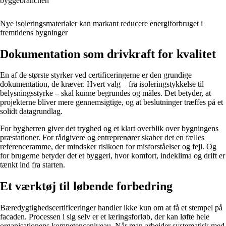
byggebranchen
Nye isoleringsmaterialer kan markant reducere energiforbruget i
fremtidens bygninger
Dokumentation som drivkraft for kvalitet
En af de største styrker ved certificeringerne er den grundige
dokumentation, de kræver. Hvert valg – fra isoleringstykkelse til
belysningsstyrke – skal kunne begrundes og måles. Det betyder, at
projekterne bliver mere gennemsigtige, og at beslutninger træffes på et
solidt datagrundlag.
For bygherren giver det tryghed og et klart overblik over bygningens
præstationer. For rådgivere og entreprenører skaber det en fælles
referenceramme, der mindsker risikoen for misforståelser og fejl. Og
for brugerne betyder det et byggeri, hvor komfort, indeklima og drift er
tænkt ind fra starten.
Et værktøj til løbende forbedring
Bæredygtighedscertificeringer handler ikke kun om at få et stempel på
facaden. Processen i sig selv er et læringsforløb, der kan løfte hele
organisationens kompetenceniveau. Når man arbejder systematisk med