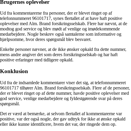
Brugernes oplevelser
Ud fra kommentarerne fra personer, der er blevet ringet op af
telefonnummeret 96101717, synes flertallet af at have haft positive
oplevelser med Alm. Brand forsikringsselskab. Flere har nævnt, at de
modtog god service og blev mødt af venlige og imødekommende
medarbejdere. Nogle beskrev også samtalerne som informative og
hjælpsomme, hvor deres spørgsmål blev besvaret.
Enkelte personer nævner, at de ikke ønsker opkald fra dette nummer,
mens andre angiver det som deres forsikringsselskab og har haft
positive erfaringer med tidligere opkald.
Konklusion
Ud fra de indsamlede kommentarer viser det sig, at telefonnummeret
96101717 tilhører Alm. Brand forsikringsselskab. Flere af de personer,
der er blevet ringet op af dette nummer, havde positive oplevelser med
god service, venlige medarbejdere og fyldestgørende svar på deres
spørgsmål.
Det er værd at bemærke, at selvom flertallet af kommentarerne var
positive, var der også nogle, der gav udtryk for ikke at ønske opkald
eller ikke kunne identificere, hvem det var, der ringede dem op.