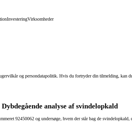
ion
Investering
Virksomheder
gervilkår og persondatapolitik. Hvis du fortryder din tilmelding, kan du
Dybdegående analyse af svindelopkald
nummeret 92450062 og undersøge, hvem der står bag de svindelopkald, de