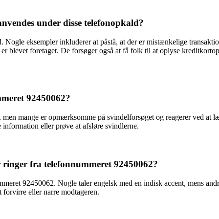
 anvendes under disse telefonopkald?
. Nogle eksempler inkluderer at påstå, at der er mistænkelige transakti
er blevet foretaget. De forsøger også at få folk til at oplyse kreditkortop
ummeret 92450062?
, men mange er opmærksomme på svindelforsøget og reagerer ved at læ
information eller prøve at afsløre svindlerne.
r ringer fra telefonnummeret 92450062?
onnummeret 92450062. Nogle taler engelsk med en indisk accent, mens an
 forvirre eller narre modtageren.