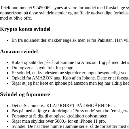
Telefonnummeret 92450062 synes at være forbundet med forskellige svinde
opmærksom på disse svindelmetoder og træffe de nødvendige forholdsre
mod at blive ofre.
Krypto konto svindel
En fra udlandet der snakker engelsk men er fra Pakistan. Han v
Amazon svindel
Robot opkald der påstår at komme fra Amazon. Lig på med det
Du prøver at snyde folk for penge
Er svindel, en kvindestemme siger der er noget besynderligt v
Opkald fra AMAZON ang. Køb af en Iphone. Dette er et forsøg på a
Siger at jeg har købt en iphone på amazon men jeg har aldrig kø
Svindel og fupnumre
Det er Scammere.. KLAP RØRET PÅ OMGÅENDE…
Pas på med at følge opfordringen ‘Press onde’ som bot’en siger- 
Forsøger at få dig til at oplyse kreditkort oplysninger.
Siger man skylder over 5000,- for en iPhone 11 pro.
Svindel. De har flere numre i samme serie, så de fortsætter med 