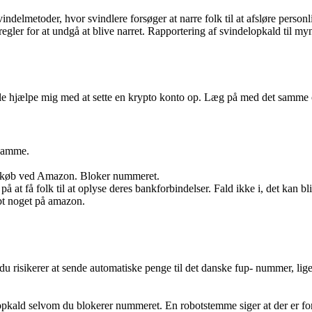
lmetoder, hvor svindlere forsøger at narre folk til at afsløre personlig
gler for at undgå at blive narret. Rapportering af svindelopkald til 
ille hjælpe mig med at sette en krypto konto op. Læg på med det samme
 samme.
ed køb ved Amazon. Bloker nummeret.
t få folk til at oplyse deres bankforbindelser. Fald ikke i, det kan bli
bt noget på amazon.
du risikerer at sende automatiske penge til det danske fup- nummer, li
opkald selvom du blokerer nummeret. En robotstemme siger at der er for