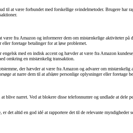
 til at være forbundet med forskellige svindelmetoder. Brugere har rappo
saktioner.
r at være fra Amazon og informerer dem om mistænkelige aktiviteter på 
 eller foretage betalinger for at løse problemet.
ler engelsk med en indisk accent og hævder at være fra Amazon kundeservi
rhed omkring en mistænkelig transaktion.
obotstemme, der hævder at være fra Amazon og advarer om mistænkelig ak
forsøge at narre dem til at afsløre personlige oplysninger eller foretage be
t blive narret. Ved at blokere disse telefonnumre og undlade at dele pe
, er det altid en god idé at rapportere det til de relevante myndighede