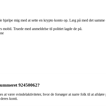
ille hjælpe mig med at sette en krypto konto op. Læg på med det samme
s mobil. Truede med anmeldelse til politiet lagde de på.
one
onnummeret 92450062?
være svindelaktiviteter, hvor de forsøger at narre folk til at afsløre p
 deres konti.