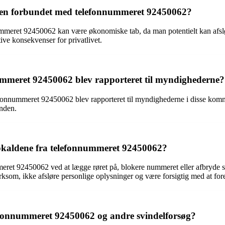
dlen forbundet med telefonnummeret 92450062?
eret 92450062 kan være økonomiske tab, da man potentielt kan afsløre 
tive konsekvenser for privatlivet.
nummeret 92450062 blev rapporteret til myndighederne?
fonnummeret 92450062 blev rapporteret til myndighederne i disse kommen
anden.
opkaldene fra telefonnummeret 92450062?
meret 92450062 ved at lægge røret på, blokere nummeret eller afbryde s
ksom, ikke afsløre personlige oplysninger og være forsigtig med at fore
lefonnummeret 92450062 og andre svindelforsøg?