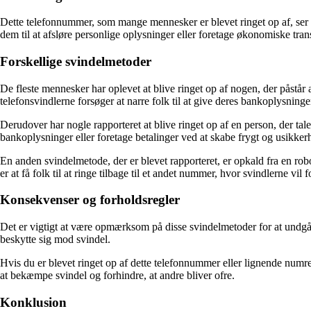
Dette telefonnummer, som mange mennesker er blevet ringet op af, ser ud
dem til at afsløre personlige oplysninger eller foretage økonomiske tran
Forskellige svindelmetoder
De fleste mennesker har oplevet at blive ringet op af nogen, der påstå
telefonsvindlerne forsøger at narre folk til at give deres bankoplysninger
Derudover har nogle rapporteret at blive ringet op af en person, der ta
bankoplysninger eller foretage betalinger ved at skabe frygt og usikke
En anden svindelmetode, der er blevet rapporteret, er opkald fra en r
er at få folk til at ringe tilbage til et andet nummer, hvor svindlerne vil 
Konsekvenser og forholdsregler
Det er vigtigt at være opmærksom på disse svindelmetoder for at undgå a
beskytte sig mod svindel.
Hvis du er blevet ringet op af dette telefonnummer eller lignende numre
at bekæmpe svindel og forhindre, at andre bliver ofre.
Konklusion