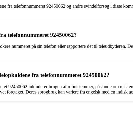
ene fra telefonnummeret 92450062 og andre svindelforsøg i disse kommen
e fra telefonnummeret 92450062?
re nummeret på sin telefon eller rapportere det til teleudbyderen. Det
indelopkaldene fra telefonnummeret 92450062?
eret 92450062 inkluderer brugen af robotstemmer, påstande om mistænke
blevet foretaget. Deres sprogbrug kan variere fra engelsk med en indisk 