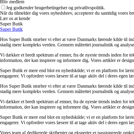
Bliv medlem
Jeg godkender brugerbetingelser og privatlivspolitik.
Når du tilmelder dig vores nyhedsbrev, accepterer du samtidig vores bru
Lær os at kende
Super Butik
Super Butik
Hos Super Butik stræber vi efter at være Danmarks førende kilde til ind
stadig mere kompleks verden. Gennem målrettet journalistik og analyser
Vi dækker et bredt spektrum af emner, fra de nyeste trends inden for tek
information, der kan inspirere og informere dig. Vores artikler er designet
Super Butik er mere end blot en nyhedskilde; vi er en platform for lærin
engagerer. Vi opfordrer vores læsere til at tage aktiv del i deres egen læ
Hos Super Butik stræber vi efter at være Danmarks førende kilde til ind
stadig mere kompleks verden. Gennem målrettet journalistik og analyser
Vi dækker et bredt spektrum af emner, fra de nyeste trends inden for tek
information, der kan inspirere og informere dig. Vores artikler er designet
Super Butik er mere end blot en nyhedskilde; vi er en platform for lærin
engagerer. Vi opfordrer vores læsere til at tage aktiv del i deres egen læ
Vores team af dedikerede skribenter og eksperter er passionerede omkrin