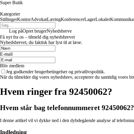
Super Butik
Kategorier
Stillinger
Kontor
Advokat
Læring
Konferencer
Lager
Lokaler
Kommunikat
Log på
Opret bruger
Nyhedsbreve
Få nyt fra os – tilmeld dig nyhedsbrevet
Nyhedsbrevet, du faktisk har lyst til at læse.
E-mail
Bliv medlem
Jeg godkender brugerbetingelser og privatlivspolitik.
Når du tilmelder dig vores nyhedsbrev, accepterer du samtidig vores bru
Hvem ringer fra 92450062?
Hvem står bag telefonnummeret 92450062? 
I denne artikel vil vi dykke ned i den dybdegående analyse af telefon
Indledning