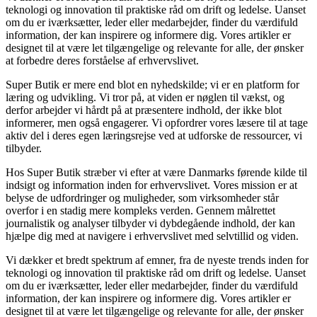
teknologi og innovation til praktiske råd om drift og ledelse. Uanset
om du er iværksætter, leder eller medarbejder, finder du værdifuld
information, der kan inspirere og informere dig. Vores artikler er
designet til at være let tilgængelige og relevante for alle, der ønsker
at forbedre deres forståelse af erhvervslivet.
Super Butik er mere end blot en nyhedskilde; vi er en platform for
læring og udvikling. Vi tror på, at viden er nøglen til vækst, og
derfor arbejder vi hårdt på at præsentere indhold, der ikke blot
informerer, men også engagerer. Vi opfordrer vores læsere til at tage
aktiv del i deres egen læringsrejse ved at udforske de ressourcer, vi
tilbyder.
Hos Super Butik stræber vi efter at være Danmarks førende kilde til
indsigt og information inden for erhvervslivet. Vores mission er at
belyse de udfordringer og muligheder, som virksomheder står
overfor i en stadig mere kompleks verden. Gennem målrettet
journalistik og analyser tilbyder vi dybdegående indhold, der kan
hjælpe dig med at navigere i erhvervslivet med selvtillid og viden.
Vi dækker et bredt spektrum af emner, fra de nyeste trends inden for
teknologi og innovation til praktiske råd om drift og ledelse. Uanset
om du er iværksætter, leder eller medarbejder, finder du værdifuld
information, der kan inspirere og informere dig. Vores artikler er
designet til at være let tilgængelige og relevante for alle, der ønsker