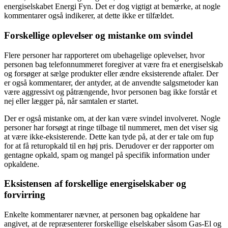
energiselskabet Energi Fyn. Det er dog vigtigt at bemærke, at nogle
kommentarer også indikerer, at dette ikke er tilfældet.
Forskellige oplevelser og mistanke om svindel
Flere personer har rapporteret om ubehagelige oplevelser, hvor
personen bag telefonnummeret foregiver at være fra et energiselskab
og forsøger at sælge produkter eller ændre eksisterende aftaler. Der
er også kommentarer, der antyder, at de anvendte salgsmetoder kan
være aggressivt og påtrængende, hvor personen bag ikke forstår et
nej eller lægger på, når samtalen er startet.
Der er også mistanke om, at der kan være svindel involveret. Nogle
personer har forsøgt at ringe tilbage til nummeret, men det viser sig
at være ikke-eksisterende. Dette kan tyde på, at der er tale om fup
for at få returopkald til en høj pris. Derudover er der rapporter om
gentagne opkald, spam og mangel på specifik information under
opkaldene.
Eksistensen af forskellige energiselskaber og
forvirring
Enkelte kommentarer nævner, at personen bag opkaldene har
angivet, at de repræsenterer forskellige elselskaber såsom Gas-El og