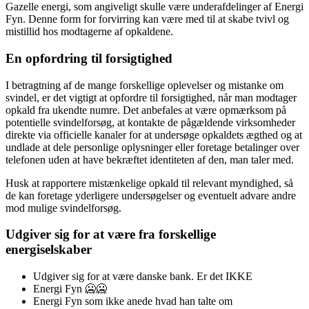
Gazelle energi, som angiveligt skulle være underafdelinger af Energi
Fyn. Denne form for forvirring kan være med til at skabe tvivl og
mistillid hos modtagerne af opkaldene.
En opfordring til forsigtighed
I betragtning af de mange forskellige oplevelser og mistanke om
svindel, er det vigtigt at opfordre til forsigtighed, når man modtager
opkald fra ukendte numre. Det anbefales at være opmærksom på
potentielle svindelforsøg, at kontakte de pågældende virksomheder
direkte via officielle kanaler for at undersøge opkaldets ægthed og at
undlade at dele personlige oplysninger eller foretage betalinger over
telefonen uden at have bekræftet identiteten af den, man taler med.
Husk at rapportere mistænkelige opkald til relevant myndighed, så
de kan foretage yderligere undersøgelser og eventuelt advare andre
mod mulige svindelforsøg.
Udgiver sig for at være fra forskellige
energiselskaber
Udgiver sig for at være danske bank. Er det IKKE
Energi Fyn 🥶🥶
Energi Fyn som ikke anede hvad han talte om