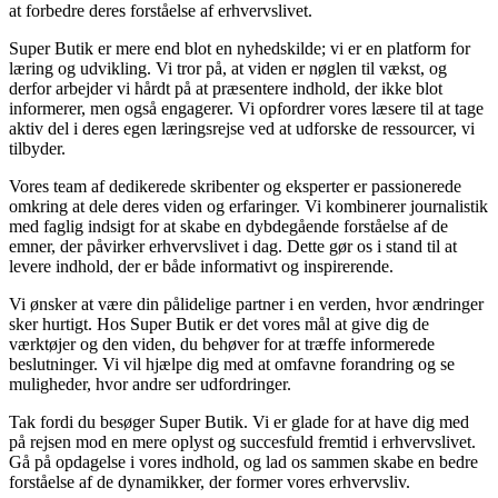
at forbedre deres forståelse af erhvervslivet.
Super Butik er mere end blot en nyhedskilde; vi er en platform for
læring og udvikling. Vi tror på, at viden er nøglen til vækst, og
derfor arbejder vi hårdt på at præsentere indhold, der ikke blot
informerer, men også engagerer. Vi opfordrer vores læsere til at tage
aktiv del i deres egen læringsrejse ved at udforske de ressourcer, vi
tilbyder.
Vores team af dedikerede skribenter og eksperter er passionerede
omkring at dele deres viden og erfaringer. Vi kombinerer journalistik
med faglig indsigt for at skabe en dybdegående forståelse af de
emner, der påvirker erhvervslivet i dag. Dette gør os i stand til at
levere indhold, der er både informativt og inspirerende.
Vi ønsker at være din pålidelige partner i en verden, hvor ændringer
sker hurtigt. Hos Super Butik er det vores mål at give dig de
værktøjer og den viden, du behøver for at træffe informerede
beslutninger. Vi vil hjælpe dig med at omfavne forandring og se
muligheder, hvor andre ser udfordringer.
Tak fordi du besøger Super Butik. Vi er glade for at have dig med
på rejsen mod en mere oplyst og succesfuld fremtid i erhvervslivet.
Gå på opdagelse i vores indhold, og lad os sammen skabe en bedre
forståelse af de dynamikker, der former vores erhvervsliv.