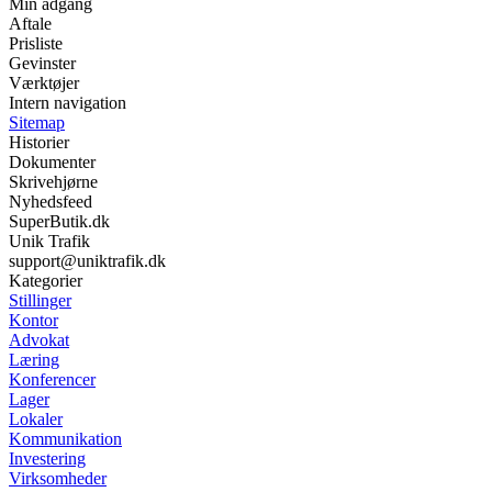
Min adgang
Aftale
Prisliste
Gevinster
Værktøjer
Intern navigation
Sitemap
Historier
Dokumenter
Skrivehjørne
Nyhedsfeed
SuperButik.dk
Unik Trafik
support@uniktrafik.dk
Kategorier
Stillinger
Kontor
Advokat
Læring
Konferencer
Lager
Lokaler
Kommunikation
Investering
Virksomheder