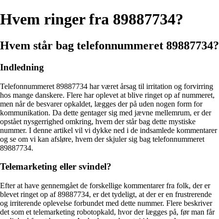
Hvem ringer fra 89887734?
Hvem står bag telefonnummeret 89887734?
Indledning
Telefonnummeret 89887734 har været årsag til irritation og forvirring
hos mange danskere. Flere har oplevet at blive ringet op af nummeret,
men når de besvarer opkaldet, lægges der på uden nogen form for
kommunikation. Da dette gentager sig med jævne mellemrum, er der
opstået nysgerrighed omkring, hvem der står bag dette mystiske
nummer. I denne artikel vil vi dykke ned i de indsamlede kommentarer
og se om vi kan afsløre, hvem der skjuler sig bag telefonnummeret
89887734.
Telemarketing eller svindel?
Efter at have gennemgået de forskellige kommentarer fra folk, der er
blevet ringet op af 89887734, er det tydeligt, at der er en frustrerende
og irriterende oplevelse forbundet med dette nummer. Flere beskriver
det som et telemarketing robotopkald, hvor der lægges på, før man får