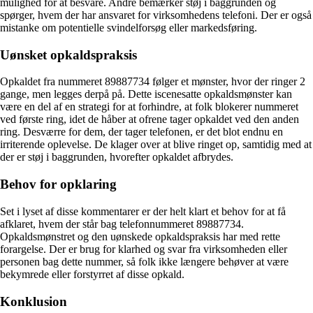
mulighed for at besvare. Andre bemærker støj i baggrunden og
spørger, hvem der har ansvaret for virksomhedens telefoni. Der er også
mistanke om potentielle svindelforsøg eller markedsføring.
Uønsket opkaldspraksis
Opkaldet fra nummeret 89887734 følger et mønster, hvor der ringer 2
gange, men legges derpå på. Dette iscenesatte opkaldsmønster kan
være en del af en strategi for at forhindre, at folk blokerer nummeret
ved første ring, idet de håber at ofrene tager opkaldet ved den anden
ring. Desværre for dem, der tager telefonen, er det blot endnu en
irriterende oplevelse. De klager over at blive ringet op, samtidig med at
der er støj i baggrunden, hvorefter opkaldet afbrydes.
Behov for opklaring
Set i lyset af disse kommentarer er der helt klart et behov for at få
afklaret, hvem der står bag telefonnummeret 89887734.
Opkaldsmønstret og den uønskede opkaldspraksis har med rette
forargelse. Der er brug for klarhed og svar fra virksomheden eller
personen bag dette nummer, så folk ikke længere behøver at være
bekymrede eller forstyrret af disse opkald.
Konklusion