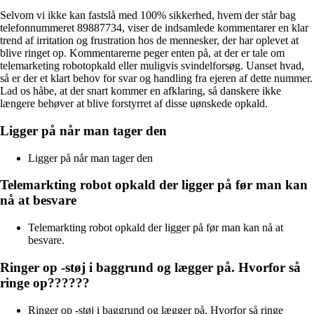
Selvom vi ikke kan fastslå med 100% sikkerhed, hvem der står bag
telefonnummeret 89887734, viser de indsamlede kommentarer en klar
trend af irritation og frustration hos de mennesker, der har oplevet at
blive ringet op. Kommentarerne peger enten på, at der er tale om
telemarketing robotopkald eller muligvis svindelforsøg. Uanset hvad,
så er der et klart behov for svar og handling fra ejeren af dette nummer.
Lad os håbe, at der snart kommer en afklaring, så danskere ikke
længere behøver at blive forstyrret af disse uønskede opkald.
Ligger på når man tager den
Ligger på når man tager den
Telemarkting robot opkald der ligger på før man kan
nå at besvare
Telemarkting robot opkald der ligger på før man kan nå at
besvare.
Ringer op -støj i baggrund og lægger på. Hvorfor så
ringe op??????
Ringer op -støj i baggrund og lægger på. Hvorfor så ringe