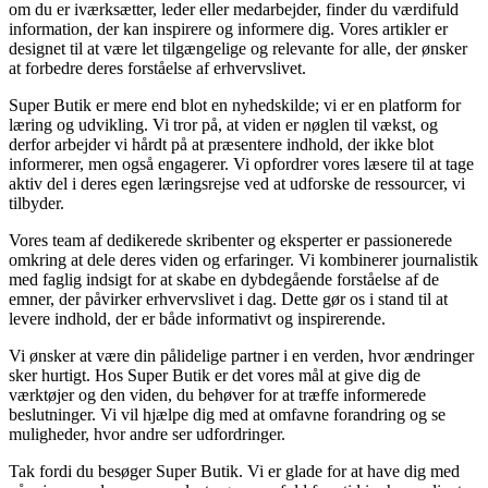
om du er iværksætter, leder eller medarbejder, finder du værdifuld
information, der kan inspirere og informere dig. Vores artikler er
designet til at være let tilgængelige og relevante for alle, der ønsker
at forbedre deres forståelse af erhvervslivet.
Super Butik er mere end blot en nyhedskilde; vi er en platform for
læring og udvikling. Vi tror på, at viden er nøglen til vækst, og
derfor arbejder vi hårdt på at præsentere indhold, der ikke blot
informerer, men også engagerer. Vi opfordrer vores læsere til at tage
aktiv del i deres egen læringsrejse ved at udforske de ressourcer, vi
tilbyder.
Vores team af dedikerede skribenter og eksperter er passionerede
omkring at dele deres viden og erfaringer. Vi kombinerer journalistik
med faglig indsigt for at skabe en dybdegående forståelse af de
emner, der påvirker erhvervslivet i dag. Dette gør os i stand til at
levere indhold, der er både informativt og inspirerende.
Vi ønsker at være din pålidelige partner i en verden, hvor ændringer
sker hurtigt. Hos Super Butik er det vores mål at give dig de
værktøjer og den viden, du behøver for at træffe informerede
beslutninger. Vi vil hjælpe dig med at omfavne forandring og se
muligheder, hvor andre ser udfordringer.
Tak fordi du besøger Super Butik. Vi er glade for at have dig med