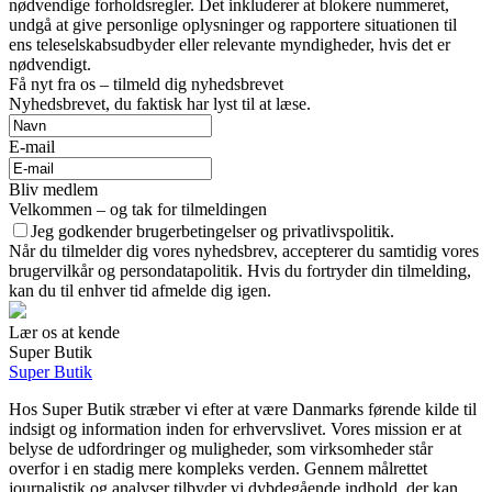
nødvendige forholdsregler. Det inkluderer at blokere nummeret,
undgå at give personlige oplysninger og rapportere situationen til
ens teleselskabsudbyder eller relevante myndigheder, hvis det er
nødvendigt.
Få nyt fra os – tilmeld dig nyhedsbrevet
Nyhedsbrevet, du faktisk har lyst til at læse.
E-mail
Bliv medlem
Velkommen – og tak for tilmeldingen
Jeg godkender brugerbetingelser og privatlivspolitik.
Når du tilmelder dig vores nyhedsbrev, accepterer du samtidig vores
brugervilkår og persondatapolitik. Hvis du fortryder din tilmelding,
kan du til enhver tid afmelde dig igen.
Lær os at kende
Super Butik
Super Butik
Hos Super Butik stræber vi efter at være Danmarks førende kilde til
indsigt og information inden for erhvervslivet. Vores mission er at
belyse de udfordringer og muligheder, som virksomheder står
overfor i en stadig mere kompleks verden. Gennem målrettet
journalistik og analyser tilbyder vi dybdegående indhold, der kan