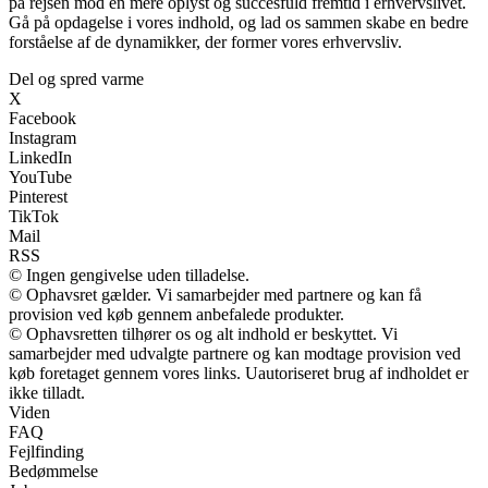
på rejsen mod en mere oplyst og succesfuld fremtid i erhvervslivet.
Gå på opdagelse i vores indhold, og lad os sammen skabe en bedre
forståelse af de dynamikker, der former vores erhvervsliv.
Del og spred varme
X
Facebook
Instagram
LinkedIn
YouTube
Pinterest
TikTok
Mail
RSS
© Ingen gengivelse uden tilladelse.
© Ophavsret gælder. Vi samarbejder med partnere og kan få
provision ved køb gennem anbefalede produkter.
© Ophavsretten tilhører os og alt indhold er beskyttet. Vi
samarbejder med udvalgte partnere og kan modtage provision ved
køb foretaget gennem vores links. Uautoriseret brug af indholdet er
ikke tilladt.
Viden
FAQ
Fejlfinding
Bedømmelse