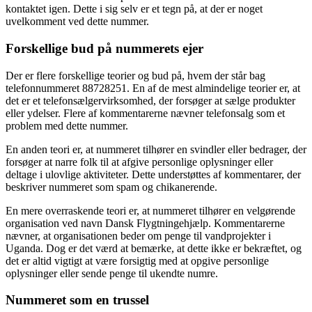
kontaktet igen. Dette i sig selv er et tegn på, at der er noget
uvelkomment ved dette nummer.
Forskellige bud på nummerets ejer
Der er flere forskellige teorier og bud på, hvem der står bag
telefonnummeret 88728251. En af de mest almindelige teorier er, at
det er et telefonsælgervirksomhed, der forsøger at sælge produkter
eller ydelser. Flere af kommentarerne nævner telefonsalg som et
problem med dette nummer.
En anden teori er, at nummeret tilhører en svindler eller bedrager, der
forsøger at narre folk til at afgive personlige oplysninger eller
deltage i ulovlige aktiviteter. Dette understøttes af kommentarer, der
beskriver nummeret som spam og chikanerende.
En mere overraskende teori er, at nummeret tilhører en velgørende
organisation ved navn Dansk Flygtningehjælp. Kommentarerne
nævner, at organisationen beder om penge til vandprojekter i
Uganda. Dog er det værd at bemærke, at dette ikke er bekræftet, og
det er altid vigtigt at være forsigtig med at opgive personlige
oplysninger eller sende penge til ukendte numre.
Nummeret som en trussel