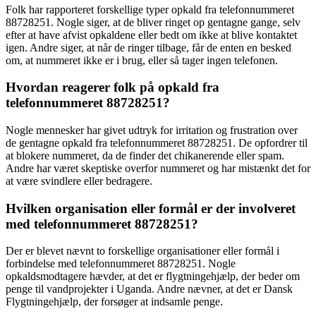
Folk har rapporteret forskellige typer opkald fra telefonnummeret
88728251. Nogle siger, at de bliver ringet op gentagne gange, selv
efter at have afvist opkaldene eller bedt om ikke at blive kontaktet
igen. Andre siger, at når de ringer tilbage, får de enten en besked
om, at nummeret ikke er i brug, eller så tager ingen telefonen.
Hvordan reagerer folk på opkald fra
telefonnummeret 88728251?
Nogle mennesker har givet udtryk for irritation og frustration over
de gentagne opkald fra telefonnummeret 88728251. De opfordrer til
at blokere nummeret, da de finder det chikanerende eller spam.
Andre har været skeptiske overfor nummeret og har mistænkt det for
at være svindlere eller bedragere.
Hvilken organisation eller formål er der involveret
med telefonnummeret 88728251?
Der er blevet nævnt to forskellige organisationer eller formål i
forbindelse med telefonnummeret 88728251. Nogle
opkaldsmodtagere hævder, at det er flygtningehjælp, der beder om
penge til vandprojekter i Uganda. Andre nævner, at det er Dansk
Flygtningehjælp, der forsøger at indsamle penge.