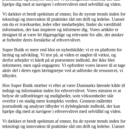
hjælpe dig med at navigere i erhvervslivet med selvtillid og viden.
Vi dækker et bredt spektrum af emner, fra de nyeste trends inden for
teknologi og innovation til praktiske råd om drift og ledelse. Uanset
om du er iværksætter, leder eller medarbejder, finder du værdifuld
information, der kan inspirere og informere dig. Vores artikler er
designet til at være let tilgængelige og relevante for alle, der ønsker
at forbedre deres forståelse af erhvervslivet.
Super Butik er mere end blot en nyhedskilde; vi er en platform for
læring og udvikling. Vi tror på, at viden er nøglen til vækst, og
derfor arbejder vi hårdt på at præsentere indhold, der ikke blot
informerer, men også engagerer. Vi opfordrer vores læsere til at tage
aktiv del i deres egen læringsrejse ved at udforske de ressourcer, vi
tilbyder.
Hos Super Butik stræber vi efter at være Danmarks førende kilde til
indsigt og information inden for erhvervslivet. Vores mission er at
belyse de udfordringer og muligheder, som virksomheder står
overfor i en stadig mere kompleks verden. Gennem målrettet
journalistik og analyser tilbyder vi dybdegående indhold, der kan
hjælpe dig med at navigere i erhvervslivet med selvtillid og viden.
Vi dækker et bredt spektrum af emner, fra de nyeste trends inden for
teknologi og innovation til praktiske råd om drift og ledelse. Uanset