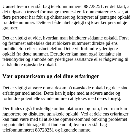
Uanset hvem der står bag telefonnummeret 88728251, er det klart, at
det udgør en trussel for mange mennesker. Kommentarerne viser, at
flere personer har følt sig chikaneret og forstyrret af gentagne opkald
fra dette nummer. Dette er både ubehageligt og krænker personlige
grænser.
Det er vigtigt at vide, hvordan man håndterer sådanne opkald. Først
og fremmest anbefales det at blokere nummeret direkte på ens
mobiltelefon eller fastnettelefon. Dette vil forhindre yderligere
opkald fra dette nummer. Derudover kan man også kontakte sin
teleudbyder og anmode om yderligere assistance eller rådgivning til
at håndtere uønskede opkald.
Vær opmærksom og del dine erfaringer
Det er vigtigt at være opmærksom på uønskede opkald og dele sine
erfaringer med andre. Dette kan hjælpe med at advare andre og
forhindre potentielle svindelnumre i at lykkes med deres forsøg.
Der findes også forskellige online platforme og fora, hvor man kan
rapportere og diskutere uønskede opkald. Ved at dele ens erfaringer
kan man være med til at skabe opmærksomhed omkring problemet
og potentielt bidrage til at finde ud af, hvem der står bag
telefonnummeret 88728251 og lignende numre.