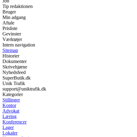
Job
Tip redaktionen
Bruger
Min adgang
Aftale
Prisliste
Gevinster
Værktøjer
Intern navigation
Sitemap
Historier
Dokumenter
Skrivehjørne
Nyhedsfeed
SuperButik.dk
Unik Trafik
support@uniktrafik.dk
Kategorier
Stillinger
Kontor
Advokat
Læring
Konferencer
Lager
Lokaler