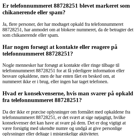
Er telefonnummeret 88728251 blevet markeret som
chikanerende eller spam?
Ja, flere personer, der har modtaget opkald fra telefonnummeret
88728251, har anmodet om at blokere nummeret, da de betragter det
som chikanerende eller spam.
Har nogen forsøgt at kontakte eller reagere på
telefonnummeret 88728251?
Nogle mennesker har forsøgt at kontakte eller ringe tilbage til
telefonnummeret 88728251 for at få yderligere information eller
besvare opkaldene, men de har enten fået en besked om, at
nummeret ikke er i brug, eller ingen har taget telefonen.
Hvad er konsekvenserne, hvis man svarer på opkald
fra telefonnummeret 88728251?
Da der ikke er præcise oplysninger om formålet med opkaldene fra
telefonnummeret 88728251, er det svært at sige nøjagtigt, hvilke
konsekvenser det kan have at svare på dem. Det er dog vigtigt at
være forsigtig med ukendte numre og undgå at give personlige
oplysninger eller deltage i mistænkelige aktiviteter.