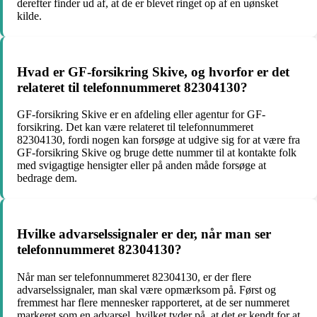
derefter finder ud af, at de er blevet ringet op af en uønsket
kilde.
Hvad er GF-forsikring Skive, og hvorfor er det
relateret til telefonnummeret 82304130?
GF-forsikring Skive er en afdeling eller agentur for GF-
forsikring. Det kan være relateret til telefonnummeret
82304130, fordi nogen kan forsøge at udgive sig for at være fra
GF-forsikring Skive og bruge dette nummer til at kontakte folk
med svigagtige hensigter eller på anden måde forsøge at
bedrage dem.
Hvilke advarselssignaler er der, når man ser
telefonnummeret 82304130?
Når man ser telefonnummeret 82304130, er der flere
advarselssignaler, man skal være opmærksom på. Først og
fremmest har flere mennesker rapporteret, at de ser nummeret
markeret som en advarsel, hvilket tyder på, at det er kendt for at