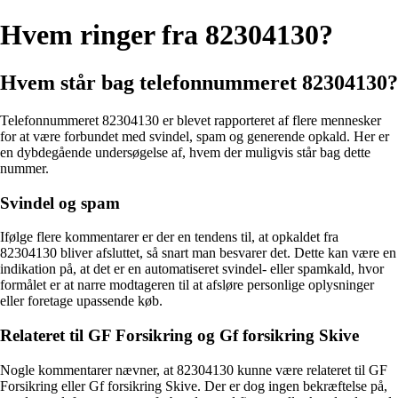
Hvem ringer fra 82304130?
Hvem står bag telefonnummeret 82304130?
Telefonnummeret 82304130 er blevet rapporteret af flere mennesker
for at være forbundet med svindel, spam og generende opkald. Her er
en dybdegående undersøgelse af, hvem der muligvis står bag dette
nummer.
Svindel og spam
Ifølge flere kommentarer er der en tendens til, at opkaldet fra
82304130 bliver afsluttet, så snart man besvarer det. Dette kan være en
indikation på, at det er en automatiseret svindel- eller spamkald, hvor
formålet er at narre modtageren til at afsløre personlige oplysninger
eller foretage upassende køb.
Relateret til GF Forsikring og Gf forsikring Skive
Nogle kommentarer nævner, at 82304130 kunne være relateret til GF
Forsikring eller Gf forsikring Skive. Der er dog ingen bekræftelse på,