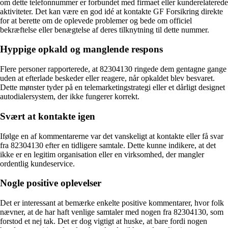
om dette telefonnummer er forbundet med firmaet eller kunderelaterede
aktiviteter. Det kan være en god idé at kontakte GF Forsikring direkte
for at berette om de oplevede problemer og bede om officiel
bekræftelse eller benægtelse af deres tilknytning til dette nummer.
Hyppige opkald og manglende respons
Flere personer rapporterede, at 82304130 ringede dem gentagne gange
uden at efterlade beskeder eller reagere, når opkaldet blev besvaret.
Dette mønster tyder på en telemarketingstrategi eller et dårligt designet
autodialersystem, der ikke fungerer korrekt.
Svært at kontakte igen
Ifølge en af kommentarerne var det vanskeligt at kontakte eller få svar
fra 82304130 efter en tidligere samtale. Dette kunne indikere, at det
ikke er en legitim organisation eller en virksomhed, der mangler
ordentlig kundeservice.
Nogle positive oplevelser
Det er interessant at bemærke enkelte positive kommentarer, hvor folk
nævner, at de har haft venlige samtaler med nogen fra 82304130, som
forstod et nej tak. Det er dog vigtigt at huske, at bare fordi nogen