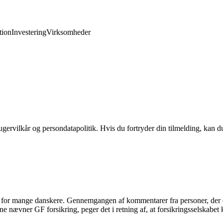
ion
Investering
Virksomheder
gervilkår og persondatapolitik. Hvis du fortryder din tilmelding, kan du
n for mange danskere. Gennemgangen af kommentarer fra personer, der er
erne nævner GF forsikring, peger det i retning af, at forsikringsselska