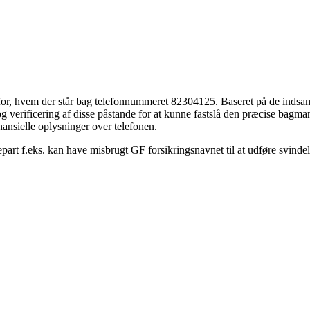
ser for, hvem der står bag telefonnummeret 82304125. Baseret på de ind
g verificering af disse påstande for at kunne fastslå den præcise bagma
ansielle oplysninger over telefonen.
epart f.eks. kan have misbrugt GF forsikringsnavnet til at udføre svinde