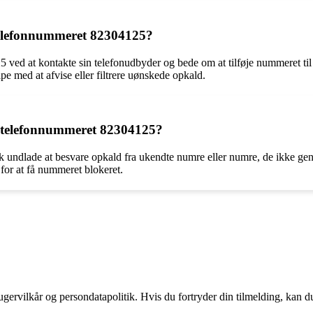
telefonnummeret 82304125?
 ved at kontakte sin telefonudbyder og bede om at tilføje nummeret t
pe med at afvise eller filtrere uønskede opkald.
af telefonnummeret 82304125?
k undlade at besvare opkald fra ukendte numre eller numre, de ikke ge
 for at få nummeret blokeret.
gervilkår og persondatapolitik. Hvis du fortryder din tilmelding, kan du