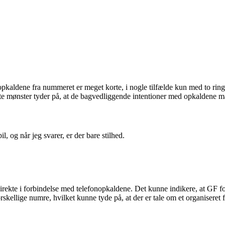
pkaldene fra nummeret er meget korte, i nogle tilfælde kun med to ringe
ette mønster tyder på, at de bagvedliggende intentioner med opkaldene m
, og når jeg svarer, er der bare stilhed.
kte i forbindelse med telefonopkaldene. Det kunne indikere, at GF forsi
ellige numre, hvilket kunne tyde på, at der er tale om et organiseret fo