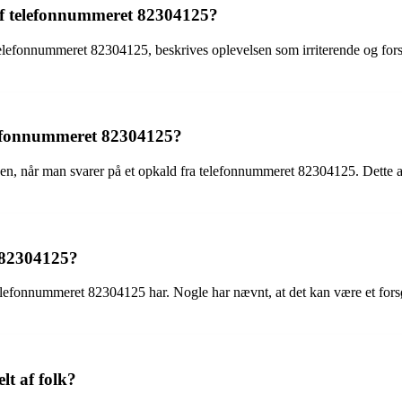
 af telefonnummeret 82304125?
telefonnummeret 82304125, beskrives oplevelsen som irriterende og forst
elefonnummeret 82304125?
jen, når man svarer på et opkald fra telefonnummeret 82304125. Dette an
 82304125?
telefonnummeret 82304125 har. Nogle har nævnt, at det kan være et for
t af folk?