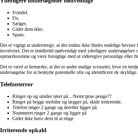
Yderligere undersøgelser nødvendige
Svindel.
Fis.
Sælger.
Gider dem ikke.
Spam.
Det er vigtigt at understrege, at der endnu ikke findes endelige bevi
involveret. Det er imidlertid nødvendigt med yderligere undersøgelser o
opmærksomme og være forsigtige med at videregive personlige eller fin
Det er værd at bemærke, at der er andre mulige scenarier, hvor en tredj
undersøgelse for at beskytte potentielle ofre og identificere de skyldige.
Telefonterror
Ringer op og smider røret på…Nemt tjene penge??
Ringer på begge mobilnr og lægger på, skide irriterende.
Telefon ringer 2 gange og derefter ligger på
Nummeret ringer 2 gange og ligger på
Gider ikke have dem til at ringe
Irriterende opkald