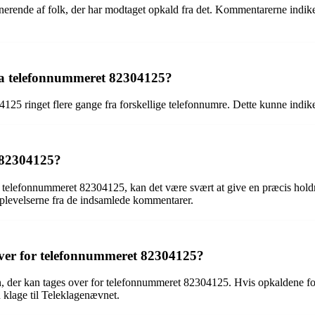
rende af folk, der har modtaget opkald fra det. Kommentarerne indikere
fra telefonnummeret 82304125?
5 ringet flere gange fra forskellige telefonnumre. Dette kunne indikere
t 82304125?
 telefonnummeret 82304125, kan det være svært at give en præcis holdnin
oplevelserne fra de indsamlede kommentarer.
 over for telefonnummeret 82304125?
n, der kan tages over for telefonnummeret 82304125. Hvis opkaldene fort
n klage til Teleklagenævnet.