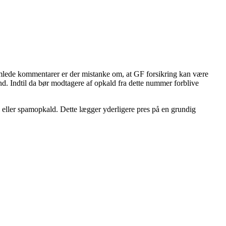
samlede kommentarer er der mistanke om, at GF forsikring kan være
nd. Indtil da bør modtagere af opkald fra dette nummer forblive
l eller spamopkald. Dette lægger yderligere pres på en grundig