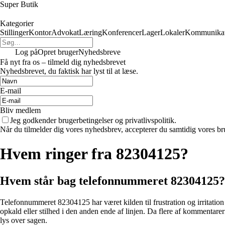
Super Butik
Kategorier
Stillinger
Kontor
Advokat
Læring
Konferencer
Lager
Lokaler
Kommunikat
Log på
Opret bruger
Nyhedsbreve
Få nyt fra os – tilmeld dig nyhedsbrevet
Nyhedsbrevet, du faktisk har lyst til at læse.
E-mail
Bliv medlem
Jeg godkender brugerbetingelser og privatlivspolitik.
Når du tilmelder dig vores nyhedsbrev, accepterer du samtidig vores bru
Hvem ringer fra 82304125?
Hvem står bag telefonnummeret 82304125?
Telefonnummeret 82304125 har været kilden til frustration og irritatio
opkald eller stilhed i den anden ende af linjen. Da flere af kommentar
lys over sagen.