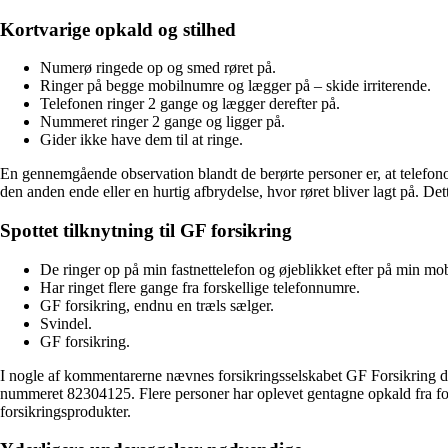
Kortvarige opkald og stilhed
Numerø ringede op og smed røret på.
Ringer på begge mobilnumre og lægger på – skide irriterende.
Telefonen ringer 2 gange og lægger derefter på.
Nummeret ringer 2 gange og ligger på.
Gider ikke have dem til at ringe.
En gennemgående observation blandt de berørte personer er, at telefono
den anden ende eller en hurtig afbrydelse, hvor røret bliver lagt på. D
Spottet tilknytning til GF forsikring
De ringer op på min fastnettelefon og øjeblikket efter på min mobil
Har ringet flere gange fra forskellige telefonnumre.
GF forsikring, endnu en træls sælger.
Svindel.
GF forsikring.
I nogle af kommentarerne nævnes forsikringsselskabet GF Forsikring dire
nummeret 82304125. Flere personer har oplevet gentagne opkald fra forsk
forsikringsprodukter.