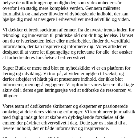
belyse de udfordringer og muligheder, som virksomheder står
overfor i en stadig mere kompleks verden. Gennem målrettet
journalistik og analyser tilbyder vi dybdegående indhold, der kan
hjælpe dig med at navigere i erhvervslivet med selvtillid og viden.
Vi dækker et bredt spektrum af emner, fra de nyeste trends inden for
teknologi og innovation til praktiske råd om drift og ledelse. Uanset
om du er iværksætter, leder eller medarbejder, finder du værdifuld
information, der kan inspirere og informere dig. Vores artikler er
designet til at være let tilgængelige og relevante for alle, der ønsker
at forbedre deres forståelse af erhvervslivet.
Super Butik er mere end blot en nyhedskilde; vi er en platform for
læring og udvikling. Vi tror på, at viden er nøglen til vækst, og
derfor arbejder vi hårdt på at præsentere indhold, der ikke blot
informerer, men også engagerer. Vi opfordrer vores læsere til at tage
aktiv del i deres egen læringsrejse ved at udforske de ressourcer, vi
tilbyder.
Vores team af dedikerede skribenter og eksperter er passionerede
omkring at dele deres viden og erfaringer. Vi kombinerer journalistik
med faglig indsigt for at skabe en dybdegående forståelse af de
emner, der påvirker erhvervslivet i dag. Dette gør os i stand til at
levere indhold, der er både informativt og inspirerende.