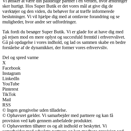
Vi ønsker at være din pålidelige partner i en verden, hvor ændringer
sker hurtigt. Hos Super Butik er det vores mål at give dig de
værktøjer og den viden, du behøver for at træffe informerede
beslutninger. Vi vil hjælpe dig med at omfavne forandring og se
muligheder, hvor andre ser udfordringer.
Tak fordi du besøger Super Butik. Vi er glade for at have dig med
på rejsen mod en mere oplyst og succesfuld fremtid i erhvervslivet.
Gå på opdagelse i vores indhold, og lad os sammen skabe en bedre
forståelse af de dynamikker, der former vores erhvervsliv.
Del og spred varme
X
Facebook
Instagram
LinkedIn
YouTube
Pinterest
TikTok
Mail
RSS
© Ingen gengivelse uden tilladelse.
© Ophavsret gælder. Vi samarbejder med partnere og kan få
provision ved køb gennem anbefalede produkter.
© Ophavsretten tilhører os og alt indhold er beskyttet. Vi