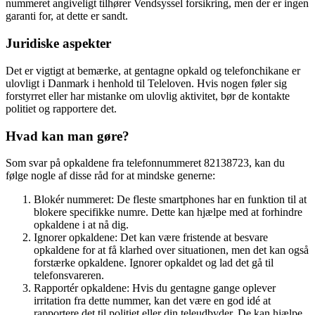
nummeret angiveligt tilhører Vendsyssel forsikring, men der er ingen
garanti for, at dette er sandt.
Juridiske aspekter
Det er vigtigt at bemærke, at gentagne opkald og telefonchikane er
ulovligt i Danmark i henhold til Teleloven. Hvis nogen føler sig
forstyrret eller har mistanke om ulovlig aktivitet, bør de kontakte
politiet og rapportere det.
Hvad kan man gøre?
Som svar på opkaldene fra telefonnummeret 82138723, kan du
følge nogle af disse råd for at mindske generne:
Blokér nummeret: De fleste smartphones har en funktion til at
blokere specifikke numre. Dette kan hjælpe med at forhindre
opkaldene i at nå dig.
Ignorer opkaldene: Det kan være fristende at besvare
opkaldene for at få klarhed over situationen, men det kan også
forstærke opkaldene. Ignorer opkaldet og lad det gå til
telefonsvareren.
Rapportér opkaldene: Hvis du gentagne gange oplever
irritation fra dette nummer, kan det være en god idé at
rapportere det til politiet eller din teleudbyder. De kan hjælpe