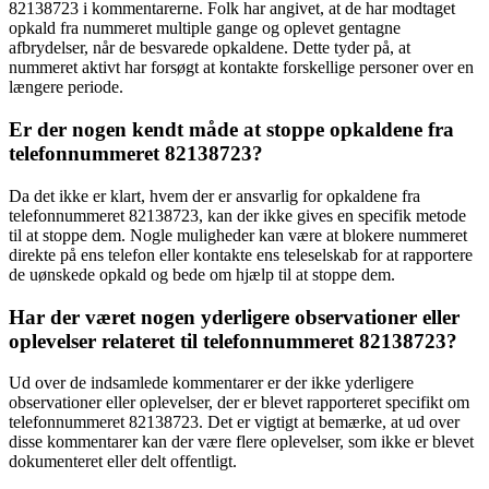
82138723 i kommentarerne. Folk har angivet, at de har modtaget
opkald fra nummeret multiple gange og oplevet gentagne
afbrydelser, når de besvarede opkaldene. Dette tyder på, at
nummeret aktivt har forsøgt at kontakte forskellige personer over en
længere periode.
Er der nogen kendt måde at stoppe opkaldene fra
telefonnummeret 82138723?
Da det ikke er klart, hvem der er ansvarlig for opkaldene fra
telefonnummeret 82138723, kan der ikke gives en specifik metode
til at stoppe dem. Nogle muligheder kan være at blokere nummeret
direkte på ens telefon eller kontakte ens teleselskab for at rapportere
de uønskede opkald og bede om hjælp til at stoppe dem.
Har der været nogen yderligere observationer eller
oplevelser relateret til telefonnummeret 82138723?
Ud over de indsamlede kommentarer er der ikke yderligere
observationer eller oplevelser, der er blevet rapporteret specifikt om
telefonnummeret 82138723. Det er vigtigt at bemærke, at ud over
disse kommentarer kan der være flere oplevelser, som ikke er blevet
dokumenteret eller delt offentligt.