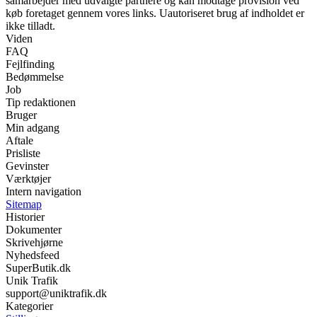
samarbejder med udvalgte partnere og kan modtage provision ved
køb foretaget gennem vores links. Uautoriseret brug af indholdet er
ikke tilladt.
Viden
FAQ
Fejlfinding
Bedømmelse
Job
Tip redaktionen
Bruger
Min adgang
Aftale
Prisliste
Gevinster
Værktøjer
Intern navigation
Sitemap
Historier
Dokumenter
Skrivehjørne
Nyhedsfeed
SuperButik.dk
Unik Trafik
support@uniktrafik.dk
Kategorier