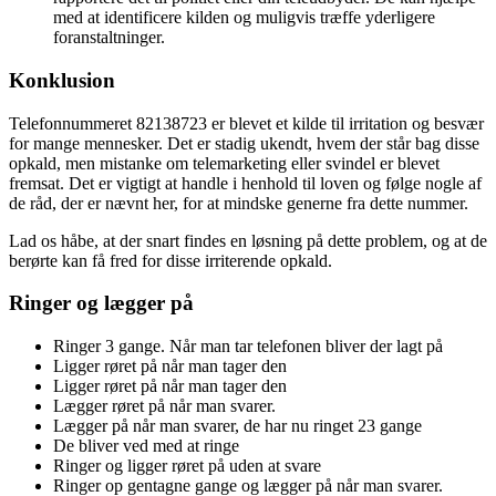
med at identificere kilden og muligvis træffe yderligere
foranstaltninger.
Konklusion
Telefonnummeret 82138723 er blevet et kilde til irritation og besvær
for mange mennesker. Det er stadig ukendt, hvem der står bag disse
opkald, men mistanke om telemarketing eller svindel er blevet
fremsat. Det er vigtigt at handle i henhold til loven og følge nogle af
de råd, der er nævnt her, for at mindske generne fra dette nummer.
Lad os håbe, at der snart findes en løsning på dette problem, og at de
berørte kan få fred for disse irriterende opkald.
Ringer og lægger på
Ringer 3 gange. Når man tar telefonen bliver der lagt på
Ligger røret på når man tager den
Ligger røret på når man tager den
Lægger røret på når man svarer.
Lægger på når man svarer, de har nu ringet 23 gange
De bliver ved med at ringe
Ringer og ligger røret på uden at svare
Ringer op gentagne gange og lægger på når man svarer.