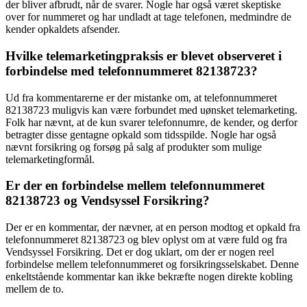
der bliver afbrudt, når de svarer. Nogle har også været skeptiske
over for nummeret og har undladt at tage telefonen, medmindre de
kender opkaldets afsender.
Hvilke telemarketingpraksis er blevet observeret i
forbindelse med telefonnummeret 82138723?
Ud fra kommentarerne er der mistanke om, at telefonnummeret
82138723 muligvis kan være forbundet med uønsket telemarketing.
Folk har nævnt, at de kun svarer telefonnumre, de kender, og derfor
betragter disse gentagne opkald som tidsspilde. Nogle har også
nævnt forsikring og forsøg på salg af produkter som mulige
telemarketingformål.
Er der en forbindelse mellem telefonnummeret
82138723 og Vendsyssel Forsikring?
Der er en kommentar, der nævner, at en person modtog et opkald fra
telefonnummeret 82138723 og blev oplyst om at være fuld og fra
Vendsyssel Forsikring. Det er dog uklart, om der er nogen reel
forbindelse mellem telefonnummeret og forsikringsselskabet. Denne
enkeltstående kommentar kan ikke bekræfte nogen direkte kobling
mellem de to.