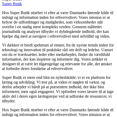
Super Butik
Hos Super Butik stræber vi efter at være Danmarks førende kilde til
indsigt og information inden for erhvervslivet. Vores mission er at
belyse de udfordringer og muligheder, som virksomheder står
overfor i en stadig mere kompleks verden. Gennem målrettet
journalistik og analyser tilbyder vi dybdegående indhold, der kan
hjælpe dig med at navigere i erhvervslivet med selvtillid og viden.
Vi dækker et bredt spektrum af emner, fra de nyeste trends inden for
teknologi og innovation til praktiske råd om drift og ledelse. Uanset
om du er iværksætter, leder eller medarbejder, finder du værdifuld
information, der kan inspirere og informere dig. Vores artikler er
designet til at være let tilgængelige og relevante for alle, der ønsker
at forbedre deres forståelse af erhvervslivet.
Super Butik er mere end blot en nyhedskilde; vi er en platform for
læring og udvikling. Vi tror på, at viden er nøglen til vækst, og
derfor arbejder vi hårdt på at præsentere indhold, der ikke blot
informerer, men også engagerer. Vi opfordrer vores læsere til at tage
aktiv del i deres egen læringsrejse ved at udforske de ressourcer, vi
tilbyder.
Hos Super Butik stræber vi efter at være Danmarks førende kilde til
indsigt og information inden for erhvervslivet. Vores mission er at