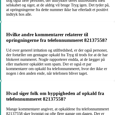
dog også flere personer, der udtrykker deres utilfredshed med
selskabet og siger, at de aldrig vil bruge Tryg igen. Det tyder på,
at opringningerne fra dette nummer ikke har efterladt et positivt
indtryk hos alle.
Hvilke andre kommentarer relaterer til
opringningerne fra telefonnummeret 82137558?
Ud over generel irritation og utilfredshed, er der også personer,
der fortæller om gentagne opkald fra Tryg til trods for at de har
blokeret nummeret. Nogle rapporterer endda, at de lægger på
eller markerer opkaldet som spam. Der er også et par
kommentarer om opkald fra telefonnummeret, hvor der ikke er
nogen i den anden ende, når telefonen bliver taget.
Hvad siger folk om hyppigheden af opkald fra
telefonnummeret 82137558?
Mange kommentarer angiver, at opkaldene fra telefonnummeret
82137558 sker hyppigt og ofte flere gange om dagen. Der er