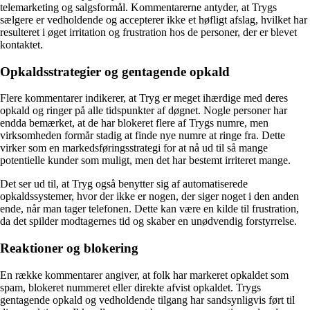
telemarketing og salgsformål. Kommentarerne antyder, at Trygs
sælgere er vedholdende og accepterer ikke et høfligt afslag, hvilket har
resulteret i øget irritation og frustration hos de personer, der er blevet
kontaktet.
Opkaldsstrategier og gentagende opkald
Flere kommentarer indikerer, at Tryg er meget ihærdige med deres
opkald og ringer på alle tidspunkter af døgnet. Nogle personer har
endda bemærket, at de har blokeret flere af Trygs numre, men
virksomheden formår stadig at finde nye numre at ringe fra. Dette
virker som en markedsføringsstrategi for at nå ud til så mange
potentielle kunder som muligt, men det har bestemt irriteret mange.
Det ser ud til, at Tryg også benytter sig af automatiserede
opkaldssystemer, hvor der ikke er nogen, der siger noget i den anden
ende, når man tager telefonen. Dette kan være en kilde til frustration,
da det spilder modtagernes tid og skaber en unødvendig forstyrrelse.
Reaktioner og blokering
En række kommentarer angiver, at folk har markeret opkaldet som
spam, blokeret nummeret eller direkte afvist opkaldet. Trygs
gentagende opkald og vedholdende tilgang har sandsynligvis ført til