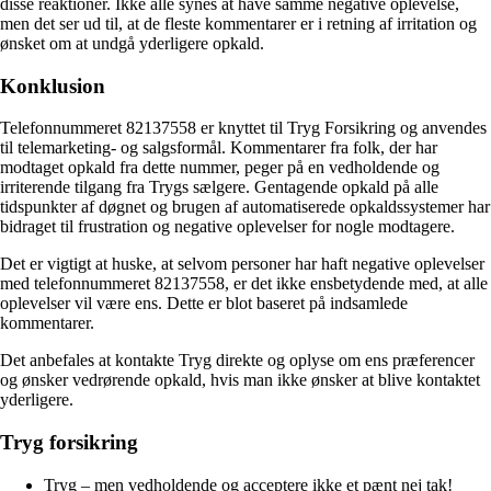
disse reaktioner. Ikke alle synes at have samme negative oplevelse,
men det ser ud til, at de fleste kommentarer er i retning af irritation og
ønsket om at undgå yderligere opkald.
Konklusion
Telefonnummeret 82137558 er knyttet til Tryg Forsikring og anvendes
til telemarketing- og salgsformål. Kommentarer fra folk, der har
modtaget opkald fra dette nummer, peger på en vedholdende og
irriterende tilgang fra Trygs sælgere. Gentagende opkald på alle
tidspunkter af døgnet og brugen af automatiserede opkaldssystemer har
bidraget til frustration og negative oplevelser for nogle modtagere.
Det er vigtigt at huske, at selvom personer har haft negative oplevelser
med telefonnummeret 82137558, er det ikke ensbetydende med, at alle
oplevelser vil være ens. Dette er blot baseret på indsamlede
kommentarer.
Det anbefales at kontakte Tryg direkte og oplyse om ens præferencer
og ønsker vedrørende opkald, hvis man ikke ønsker at blive kontaktet
yderligere.
Tryg forsikring
Tryg – men vedholdende og acceptere ikke et pænt nej tak!