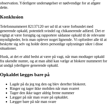
observation. Yderligere undersøgelser er nødvendige for at afgøre
dette.
Konklusion
Telefonnummeret 82137120 ser ud til at være forbundet med
generende opkald, potentielt svindel og chikanerende adfærd. Det er
vigtigt at være forsigtig og rapportere sådanne opkald til de relevante
myndigheder, hvis man oplever noget lignende. Vi opfordrer alle til at
beskytte sig selv og holde deres personlige oplysninger sikre i disse
situationer.
Husk, at det er altid bedst at være på vagt, når man modtager opkald
fra ukendte numre, og at man altid kan vælge at blokere nummeret for
at undgå yderligere generende opkald.
Opkaldet lægges bare på
Lagde på da jeg tog den og blev derefter blokeret.
Ringer og tager ikke mobilen når man svarret
Tager den ikke tager aldrig freme nummer
Lægger på når man svare på opkaldet.
Lægger bare på når man svare