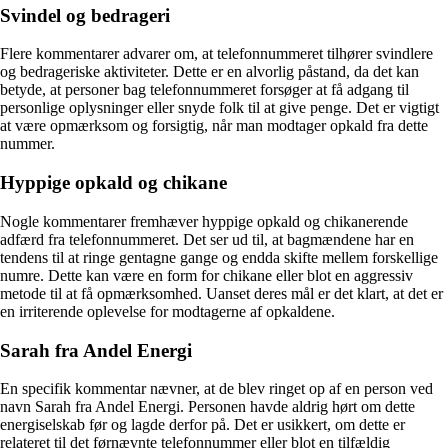
Svindel og bedrageri
Flere kommentarer advarer om, at telefonnummeret tilhører svindlere
og bedrageriske aktiviteter. Dette er en alvorlig påstand, da det kan
betyde, at personer bag telefonnummeret forsøger at få adgang til
personlige oplysninger eller snyde folk til at give penge. Det er vigtigt
at være opmærksom og forsigtig, når man modtager opkald fra dette
nummer.
Hyppige opkald og chikane
Nogle kommentarer fremhæver hyppige opkald og chikanerende
adfærd fra telefonnummeret. Det ser ud til, at bagmændene har en
tendens til at ringe gentagne gange og endda skifte mellem forskellige
numre. Dette kan være en form for chikane eller blot en aggressiv
metode til at få opmærksomhed. Uanset deres mål er det klart, at det er
en irriterende oplevelse for modtagerne af opkaldene.
Sarah fra Andel Energi
En specifik kommentar nævner, at de blev ringet op af en person ved
navn Sarah fra Andel Energi. Personen havde aldrig hørt om dette
energiselskab før og lagde derfor på. Det er usikkert, om dette er
relateret til det førnævnte telefonnummer eller blot en tilfældig