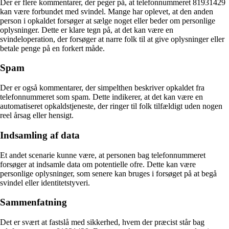
Der er flere kommentarer, der peger på, at telefonnummeret 81931429
kan være forbundet med svindel. Mange har oplevet, at den anden
person i opkaldet forsøger at sælge noget eller beder om personlige
oplysninger. Dette er klare tegn på, at det kan være en
svindeloperation, der forsøger at narre folk til at give oplysninger eller
betale penge på en forkert måde.
Spam
Der er også kommentarer, der simpelthen beskriver opkaldet fra
telefonnummeret som spam. Dette indikerer, at det kan være en
automatiseret opkaldstjeneste, der ringer til folk tilfældigt uden nogen
reel årsag eller hensigt.
Indsamling af data
Et andet scenarie kunne være, at personen bag telefonnummeret
forsøger at indsamle data om potentielle ofre. Dette kan være
personlige oplysninger, som senere kan bruges i forsøget på at begå
svindel eller identitetstyveri.
Sammenfatning
Det er svært at fastslå med sikkerhed, hvem der præcist står bag