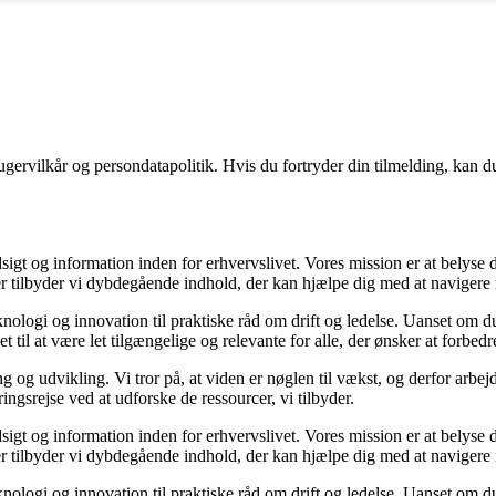
gervilkår og persondatapolitik. Hvis du fortryder din tilmelding, kan du
sigt og information inden for erhvervslivet. Vores mission er at belyse
 tilbyder vi dybdegående indhold, der kan hjælpe dig med at navigere i 
nologi og innovation til praktiske råd om drift og ledelse. Uanset om du
 til at være let tilgængelige og relevante for alle, der ønsker at forbedre
g og udvikling. Vi tror på, at viden er nøglen til vækst, og derfor arbej
ringsrejse ved at udforske de ressourcer, vi tilbyder.
sigt og information inden for erhvervslivet. Vores mission er at belyse
 tilbyder vi dybdegående indhold, der kan hjælpe dig med at navigere i 
nologi og innovation til praktiske råd om drift og ledelse. Uanset om du