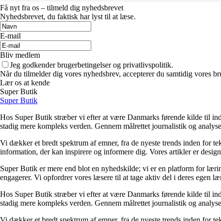
Få nyt fra os – tilmeld dig nyhedsbrevet
Nyhedsbrevet, du faktisk har lyst til at læse.
E-mail
Bliv medlem
Jeg godkender brugerbetingelser og privatlivspolitik.
Når du tilmelder dig vores nyhedsbrev, accepterer du samtidig vores bru
Lær os at kende
Super Butik
Super Butik
Hos Super Butik stræber vi efter at være Danmarks førende kilde til ind
stadig mere kompleks verden. Gennem målrettet journalistik og analyser
Vi dækker et bredt spektrum af emner, fra de nyeste trends inden for tek
information, der kan inspirere og informere dig. Vores artikler er designet
Super Butik er mere end blot en nyhedskilde; vi er en platform for lærin
engagerer. Vi opfordrer vores læsere til at tage aktiv del i deres egen læ
Hos Super Butik stræber vi efter at være Danmarks førende kilde til ind
stadig mere kompleks verden. Gennem målrettet journalistik og analyser
Vi dækker et bredt spektrum af emner, fra de nyeste trends inden for tek