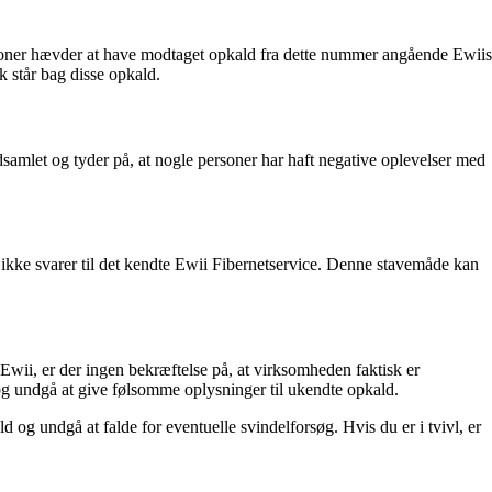
soner hævder at have modtaget opkald fra dette nummer angående Ewiis
sk står bag disse opkald.
amlet og tyder på, at nogle personer har haft negative oplevelser med
ikke svarer til det kendte Ewii Fibernetservice. Denne stavemåde kan
ii, er der ingen bekræftelse på, at virksomheden faktisk er
 og undgå at give følsomme oplysninger til ukendte opkald.
g undgå at falde for eventuelle svindelforsøg. Hvis du er i tvivl, er