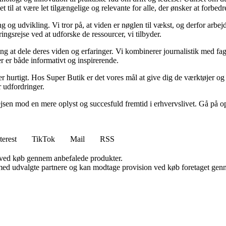
 til at være let tilgængelige og relevante for alle, der ønsker at forbedre
g og udvikling. Vi tror på, at viden er nøglen til vækst, og derfor arbej
ringsrejse ved at udforske de ressourcer, vi tilbyder.
g at dele deres viden og erfaringer. Vi kombinerer journalistik med fag
der er både informativt og inspirerende.
r hurtigt. Hos Super Butik er det vores mål at give dig de værktøjer og 
 udfordringer.
ejsen mod en mere oplyst og succesfuld fremtid i erhvervslivet. Gå på o
terest
TikTok
Mail
RSS
 ved køb gennem anbefalede produkter.
med udvalgte partnere og kan modtage provision ved køb foretaget gennem