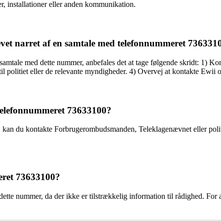
er, installationer eller anden kommunikation.
levet narret af en samtale med telefonnummeret 736331
 samtale med dette nummer, anbefales det at tage følgende skridt: 1) Konta
til politiet eller de relevante myndigheder. 4) Overvej at kontakte Ewii
 telefonnummeret 73633100?
, kan du kontakte Forbrugerombudsmanden, Teleklagenævnet eller politie
meret 73633100?
dette nummer, da der ikke er tilstrækkelig information til rådighed. For a