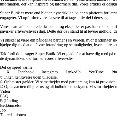
information, der kan inspirere og informere dig. Vores artikler er designet
Super Butik er mere end blot en nyhedskilde; vi er en platform for lærin
engagerer. Vi opfordrer vores læsere til at tage aktiv del i deres egen læ
Vores team af dedikerede skribenter og eksperter er passionerede omkrin
påvirker erhvervslivet i dag. Dette gør os i stand til at levere indhold, 
Vi ønsker at være din pålidelige partner i en verden, hvor ændringer ske
hjælpe dig med at omfavne forandring og se muligheder, hvor andre ser
Tak fordi du besøger Super Butik. Vi er glade for at have dig med på r
de dynamikker, der former vores erhvervsliv.
Del og spred varme
X
Facebook
Instagram
LinkedIn
YouTube
Pin
© Ingen gengivelse uden tilladelse.
© Ophavsret gælder. Vi samarbejder med partnere og kan få provision
© Ophavsretten tilhører os og alt indhold er beskyttet. Vi samarbejder 
Viden
FAQ
Fejlfinding
Bedømmelse
Job
Tip redaktionen