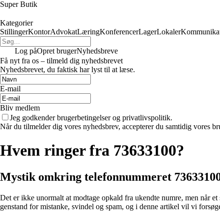
Super Butik
Kategorier
Stillinger
Kontor
Advokat
Læring
Konferencer
Lager
Lokaler
Kommunikat
Log på
Opret bruger
Nyhedsbreve
Få nyt fra os – tilmeld dig nyhedsbrevet
Nyhedsbrevet, du faktisk har lyst til at læse.
E-mail
Bliv medlem
Jeg godkender brugerbetingelser og privatlivspolitik.
Når du tilmelder dig vores nyhedsbrev, accepterer du samtidig vores bru
Hvem ringer fra 73633100?
Mystik omkring telefonnummeret 73633100 
Det er ikke unormalt at modtage opkald fra ukendte numre, men når et 
genstand for mistanke, svindel og spam, og i denne artikel vil vi fors