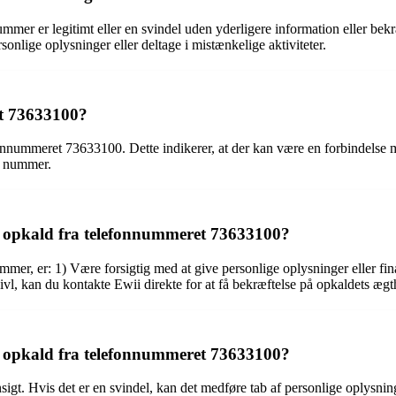
nummer er legitimt eller en svindel uden yderligere information eller be
nlige oplysninger eller deltage i mistænkelige aktiviteter.
et 73633100?
nnummeret 73633100. Dette indikerer, at der kan være en forbindelse m
te nummer.
et opkald fra telefonnummeret 73633100?
mmer, er: 1) Være forsigtig med at give personlige oplysninger eller fina
vivl, kan du kontakte Ewii direkte for at få bekræftelse på opkaldets ægt
et opkald fra telefonnummeret 73633100?
gt. Hvis det er en svindel, kan det medføre tab af personlige oplysninger