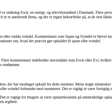
0 er omkring Ewii, en energi- og televirksomhed i Danmark. Flere per
wii er et anerkendt firma, og der er ingen bekræftelse på, at de rent fakti
m eller endda svindel. Kommentarer som Spam og Svindel er blevet inds
mationer om, hvad der præcist gør opkaldet til spam eller svindel.
. Flere kommentarer indeholder stavemåder som Ewie eller Evi, hvilket 
wiis omdømme.
m, der har modtaget opkald fra dette nummer. Mens nogle mistænker Ew
eller svindel forbundet med nummeret. Det er vigtigt at være forsigtig
et er vigtigt for brugere at være opmærksomme på mistænkelige opkald o
dets ægthed.