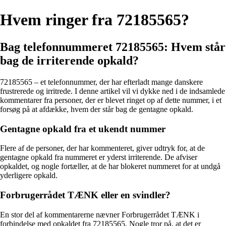
Hvem ringer fra 72185565?
Bag telefonnummeret 72185565: Hvem står
bag de irriterende opkald?
72185565 – et telefonnummer, der har efterladt mange danskere
frustrerede og irritrede. I denne artikel vil vi dykke ned i de indsamlede
kommentarer fra personer, der er blevet ringet op af dette nummer, i et
forsøg på at afdække, hvem der står bag de gentagne opkald.
Gentagne opkald fra et ukendt nummer
Flere af de personer, der har kommenteret, giver udtryk for, at de
gentagne opkald fra nummeret er yderst irriterende. De afviser
opkaldet, og nogle fortæller, at de har blokeret nummeret for at undgå
yderligere opkald.
Forbrugerrådet TÆNK eller en svindler?
En stor del af kommentarerne nævner Forbrugerrådet TÆNK i
forbindelse med opkaldet fra 72185565. Nogle tror på, at det er