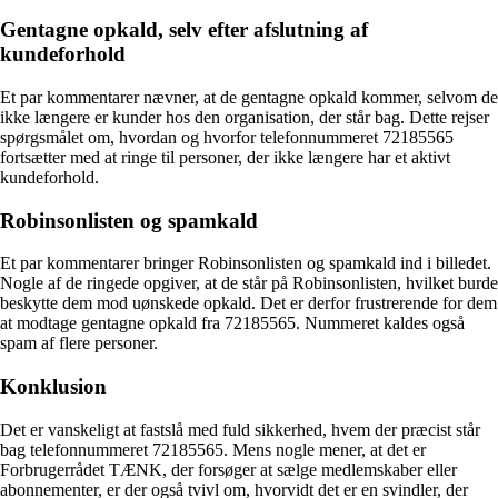
Gentagne opkald, selv efter afslutning af
kundeforhold
Et par kommentarer nævner, at de gentagne opkald kommer, selvom de
ikke længere er kunder hos den organisation, der står bag. Dette rejser
spørgsmålet om, hvordan og hvorfor telefonnummeret 72185565
fortsætter med at ringe til personer, der ikke længere har et aktivt
kundeforhold.
Robinsonlisten og spamkald
Et par kommentarer bringer Robinsonlisten og spamkald ind i billedet.
Nogle af de ringede opgiver, at de står på Robinsonlisten, hvilket burde
beskytte dem mod uønskede opkald. Det er derfor frustrerende for dem
at modtage gentagne opkald fra 72185565. Nummeret kaldes også
spam af flere personer.
Konklusion
Det er vanskeligt at fastslå med fuld sikkerhed, hvem der præcist står
bag telefonnummeret 72185565. Mens nogle mener, at det er
Forbrugerrådet TÆNK, der forsøger at sælge medlemskaber eller
abonnementer, er der også tvivl om, hvorvidt det er en svindler, der