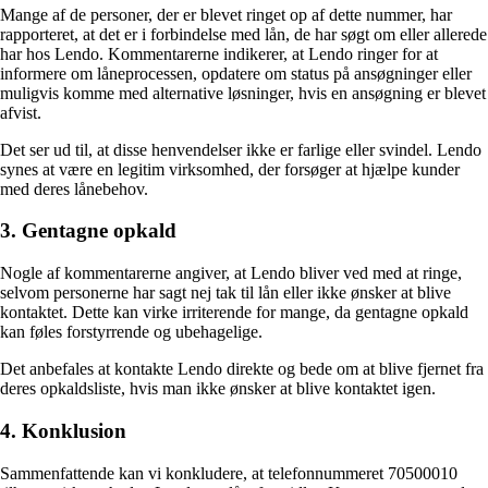
Mange af de personer, der er blevet ringet op af dette nummer, har
rapporteret, at det er i forbindelse med lån, de har søgt om eller allerede
har hos Lendo. Kommentarerne indikerer, at Lendo ringer for at
informere om låneprocessen, opdatere om status på ansøgninger eller
muligvis komme med alternative løsninger, hvis en ansøgning er blevet
afvist.
Det ser ud til, at disse henvendelser ikke er farlige eller svindel. Lendo
synes at være en legitim virksomhed, der forsøger at hjælpe kunder
med deres lånebehov.
3. Gentagne opkald
Nogle af kommentarerne angiver, at Lendo bliver ved med at ringe,
selvom personerne har sagt nej tak til lån eller ikke ønsker at blive
kontaktet. Dette kan virke irriterende for mange, da gentagne opkald
kan føles forstyrrende og ubehagelige.
Det anbefales at kontakte Lendo direkte og bede om at blive fjernet fra
deres opkaldsliste, hvis man ikke ønsker at blive kontaktet igen.
4. Konklusion
Sammenfattende kan vi konkludere, at telefonnummeret 70500010