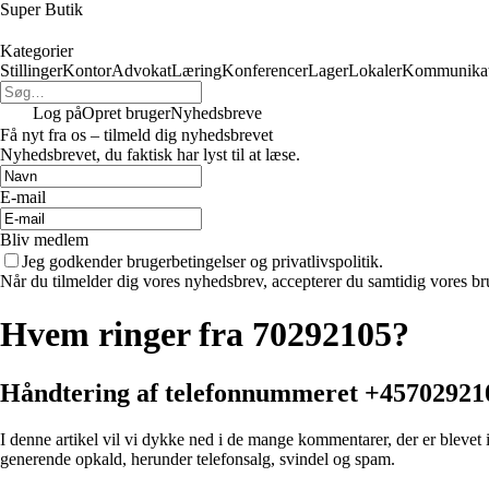
Super Butik
Kategorier
Stillinger
Kontor
Advokat
Læring
Konferencer
Lager
Lokaler
Kommunikat
Log på
Opret bruger
Nyhedsbreve
Få nyt fra os – tilmeld dig nyhedsbrevet
Nyhedsbrevet, du faktisk har lyst til at læse.
E-mail
Bliv medlem
Jeg godkender brugerbetingelser og privatlivspolitik.
Når du tilmelder dig vores nyhedsbrev, accepterer du samtidig vores bru
Hvem ringer fra 70292105?
Håndtering af telefonnummeret +45702921
I denne artikel vil vi dykke ned i de mange kommentarer, der er blevet 
generende opkald, herunder telefonsalg, svindel og spam.