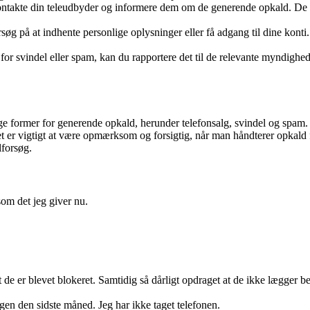
kontakte din teleudbyder og informere dem om de generende opkald. De k
på at indhente personlige oplysninger eller få adgang til dine konti. 
for svindel eller spam, kan du rapportere det til de relevante myndighed
ge former for generende opkald, herunder telefonsalg, svindel og spam. 
t er vigtigt at være opmærksom og forsigtig, når man håndterer opkald 
lforsøg.
som det jeg giver nu.
t de er blevet blokeret. Samtidig så dårligt opdraget at de ikke lægger b
en den sidste måned. Jeg har ikke taget telefonen.