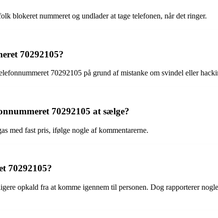
lk blokeret nummeret og undlader at tage telefonen, når det ringer.
meret 70292105?
 telefonnummeret 70292105 på grund af mistanke om svindel eller hacking
lefonnummeret 70292105 at sælge?
s med fast pris, ifølge nogle af kommentarerne.
ret 70292105?
ere opkald fra at komme igennem til personen. Dog rapporterer nogle, a