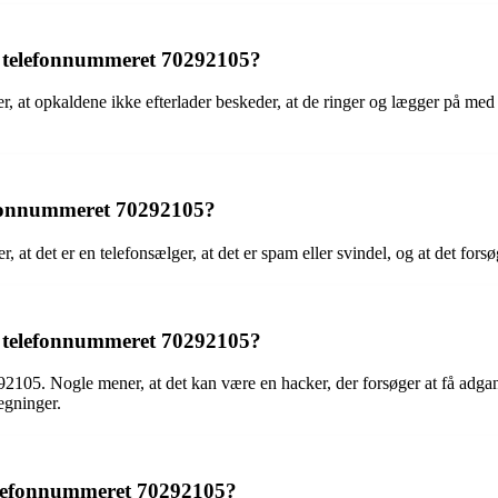
ver telefonnummeret 70292105?
r, at opkaldene ikke efterlader beskeder, at de ringer og lægger på med
efonnummeret 70292105?
det er en telefonsælger, at det er spam eller svindel, og at det forsøg
g telefonnummeret 70292105?
105. Nogle mener, at det kan være en hacker, der forsøger at få adgang
egninger.
telefonnummeret 70292105?