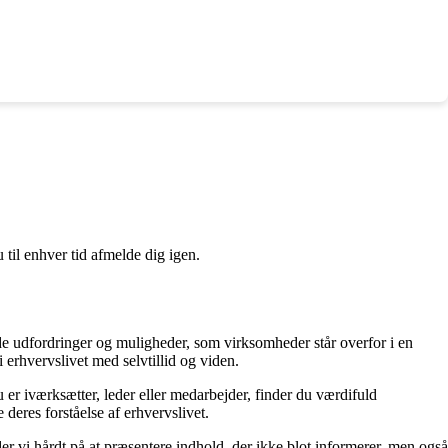
 til enhver tid afmelde dig igen.
 de udfordringer og muligheder, som virksomheder står overfor i en
erhvervslivet med selvtillid og viden.
 er iværksætter, leder eller medarbejder, finder du værdifuld
 deres forståelse af erhvervslivet.
der vi hårdt på at præsentere indhold, der ikke blot informerer, men også