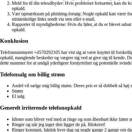
Meld fra til din teleudbyder: Hvis problemet fortsætter, kan du 
opkald.
Vær opmærksom på phishing-forsøg: Nogle opkald kan være forsøg 
mistænkelige links sendt via sms eller e-mail.
Rapporter til myndighederne: Hvis du føler, at du er blevet udsat 
opkald.
Konklusion
Telefonnummeret +4570292105 har vist sig at være knyttet til forskelli
opkald, manglende beskeder og vægrer sig ved at give sig til kende. De
dette nummer for at undgå yderligere forstyrrelser og potentielle svinde
Telefonsalg om billig strøm
Andel vil sælge mig billig strøm. Deres pris er så dobbelt så høj 
Strøm
El salg
Generelt irriterende telefonopkald
Idioter som bliver ved med at ringe og som åbenbart ikke fatter a
Ringer og når jeg tager den ligger de på. Blokeret!
Ringer konstant, faktisk hver dag og nogle gange 2 gange om dag