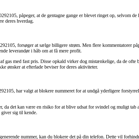
2105, påpeger, at de gentagne gange er blevet ringet op, selvom de h
rre deres hverdag.
292105, forsøger at sælge billigere strøm. Men flere kommentatorer påpege
ende leverandør i håb om at få mere profit.
gas med fast pris. Disse opkald virker dog mistænkelige, da de ofte bli
ke ønsker at efterlade beviser for deres aktiviteter.
105, har valgt at blokere nummeret for at undgå yderligere forstyrrelser
 da det kan være en risiko for at blive udsat for svindel og muligt tab a
giver sig til kende.
generende nummer, kan du blokere det på din telefon. Dette vil forhindr