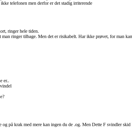
ikke telefonen men derfor er det stadig irriterende
rt, ringer hele tiden.
an ringer tilbage. Men det er risikabelt. Har ikke prøvet, for man kan v
 er..
vindel
de?
g på krak med mere kan ingen du de .og. Men Dette F svindler skid har