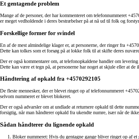
Et gentagende problem
Mange af de personer, der har kommenteret om telefonnummeret +457029
er meget vedholdende i deres bestræbelser på at nå ud til folk og forsty
Forskellige former for svindel
En af de mest almindelige klager er, at personerne, der ringer fra +4570
Dette kan tolkes som et forsøg på at lokke folk til at skifte deres nuvær
Der er også kommentarer om, at telefonopkaldene handler om levering af 
Dette kan være et tegn på, at personerne har noget at skjule eller at de ik
Håndtering af opkald fra +4570292105
De fleste mennesker, der er blevet ringet op af telefonnummeret +4570292
selvom nummeret er blevet blokeret.
Der er også advarsler om at undlade at returnere opkald til dette nummer,
forsigtig, når man håndterer opkald fra ukendte numre, især når de ikke 
Sådan håndterer du lignende opkald
Bloker nummeret: Hvis du gentagne gange bliver ringet op af et 