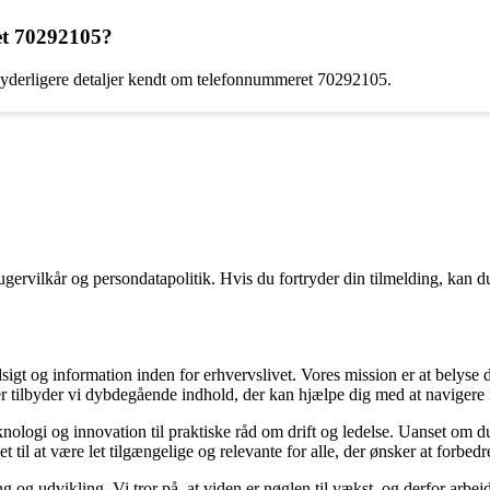
et 70292105?
 yderligere detaljer kendt om telefonnummeret 70292105.
gervilkår og persondatapolitik. Hvis du fortryder din tilmelding, kan du
sigt og information inden for erhvervslivet. Vores mission er at belyse
 tilbyder vi dybdegående indhold, der kan hjælpe dig med at navigere i 
nologi og innovation til praktiske råd om drift og ledelse. Uanset om du
 til at være let tilgængelige og relevante for alle, der ønsker at forbedre
g og udvikling. Vi tror på, at viden er nøglen til vækst, og derfor arbej