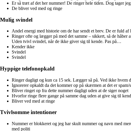
Er så træt af det her nummer! De ringer hele tiden. Dog tager jeg 
De bliver ved med og ringe
Mulig svindel
Andel energi med historie om de har sendt et brev. De er fuld af lo
Ringer ofte og lægger på med det samme – sikkert, så de håber at m
Uden tvivl svindel, når de ikke giver sig til kende. Pas på…
Kender ikke
Svindel
Svindel
Hyppige telefonopkald
Ringer dagligt og kun ca 15 sek. Lægger så på. Ved ikke hvem de
Ignorerer opkaldt da det kommer op på skærmen at det er spam/s
Bliver ringet op fra dette nummer dagligt uden at de siger noget
Hvorfor ringe flere gange på samme dag uden at give sig til ken
Bliver ved med at ringe
Tvivlsomme intentioner
Nummer er blokkeret og jeg har skult nummer og navn med mere o
med politi