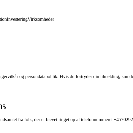
ion
Investering
Virksomheder
gervilkår og persondatapolitik. Hvis du fortryder din tilmelding, kan du
05
indsamlet fra folk, der er blevet ringet op af telefonnummeret +45702921