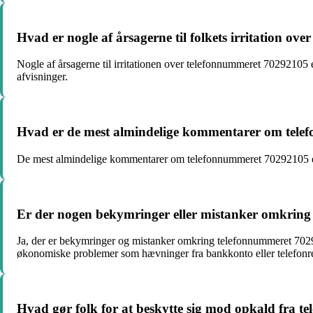
Hvad er nogle af årsagerne til folkets irritation o
Nogle af årsagerne til irritationen over telefonnummeret 70292105 e
afvisninger.
Hvad er de mest almindelige kommentarer om tel
De mest almindelige kommentarer om telefonnummeret 70292105 er, at 
Er der nogen bekymringer eller mistanker omkrin
Ja, der er bekymringer og mistanker omkring telefonnummeret 70292
økonomiske problemer som hævninger fra bankkonto eller telefonr
Hvad gør folk for at beskytte sig mod opkald fra 