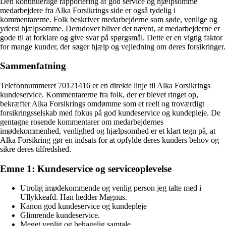
Den kontinuerlige rapportering af god service og hjælpsomme
medarbejdere fra Alka Forsikrings side er også tydelig i
kommentarerne. Folk beskriver medarbejderne som søde, venlige og
yderst hjælpsomme. Derudover bliver det nævnt, at medarbejderne er
gode til at forklare og give svar på spørgsmål. Dette er en vigtig faktor
for mange kunder, der søger hjælp og vejledning om deres forsikringer.
Sammenfatning
Telefonnummeret 70121416 er en direkte linje til Alka Forsikrings
kundeservice. Kommentarerne fra folk, der er blevet ringet op,
bekræfter Alka Forsikrings omdømme som et reelt og troværdigt
forsikringsselskab med fokus på god kundeservice og kundepleje. De
gentagne rosende kommentarer om medarbejdernes
imødekommenhed, venlighed og hjælpsomhed er et klart tegn på, at
Alka Forsikring gør en indsats for at opfylde deres kunders behov og
sikre deres tilfredshed.
Emne 1: Kundeservice og serviceoplevelse
Utrolig imødekommende og venlig person jeg talte med i
Ullykkeafd. Han hedder Magnus.
Kanon god kundeservice og kundepleje
Glimrende kundeservice.
Meget venlig og behagelig samtale.