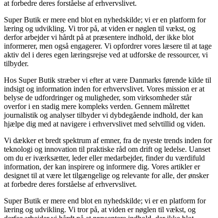
at forbedre deres forståelse af erhvervslivet.
Super Butik er mere end blot en nyhedskilde; vi er en platform for
læring og udvikling. Vi tror på, at viden er nøglen til vækst, og
derfor arbejder vi hårdt på at præsentere indhold, der ikke blot
informerer, men også engagerer. Vi opfordrer vores læsere til at tage
aktiv del i deres egen læringsrejse ved at udforske de ressourcer, vi
tilbyder.
Hos Super Butik stræber vi efter at være Danmarks førende kilde til
indsigt og information inden for erhvervslivet. Vores mission er at
belyse de udfordringer og muligheder, som virksomheder står
overfor i en stadig mere kompleks verden. Gennem målrettet
journalistik og analyser tilbyder vi dybdegående indhold, der kan
hjælpe dig med at navigere i erhvervslivet med selvtillid og viden.
Vi dækker et bredt spektrum af emner, fra de nyeste trends inden for
teknologi og innovation til praktiske råd om drift og ledelse. Uanset
om du er iværksætter, leder eller medarbejder, finder du værdifuld
information, der kan inspirere og informere dig. Vores artikler er
designet til at være let tilgængelige og relevante for alle, der ønsker
at forbedre deres forståelse af erhvervslivet.
Super Butik er mere end blot en nyhedskilde; vi er en platform for
læring og udvikling. Vi tror på, at viden er nøglen til vækst, og