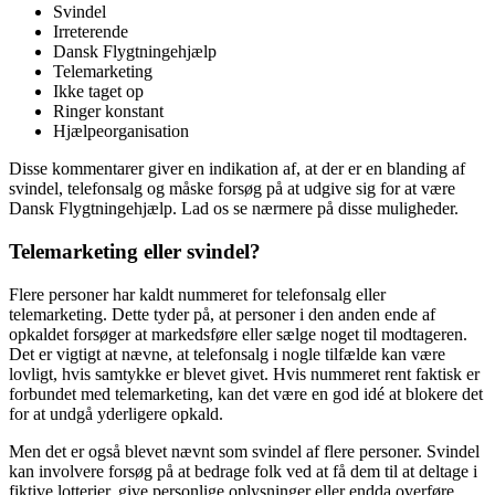
Svindel
Irreterende
Dansk Flygtningehjælp
Telemarketing
Ikke taget op
Ringer konstant
Hjælpeorganisation
Disse kommentarer giver en indikation af, at der er en blanding af
svindel, telefonsalg og måske forsøg på at udgive sig for at være
Dansk Flygtningehjælp. Lad os se nærmere på disse muligheder.
Telemarketing eller svindel?
Flere personer har kaldt nummeret for telefonsalg eller
telemarketing. Dette tyder på, at personer i den anden ende af
opkaldet forsøger at markedsføre eller sælge noget til modtageren.
Det er vigtigt at nævne, at telefonsalg i nogle tilfælde kan være
lovligt, hvis samtykke er blevet givet. Hvis nummeret rent faktisk er
forbundet med telemarketing, kan det være en god idé at blokere det
for at undgå yderligere opkald.
Men det er også blevet nævnt som svindel af flere personer. Svindel
kan involvere forsøg på at bedrage folk ved at få dem til at deltage i
fiktive lotterier, give personlige oplysninger eller endda overføre