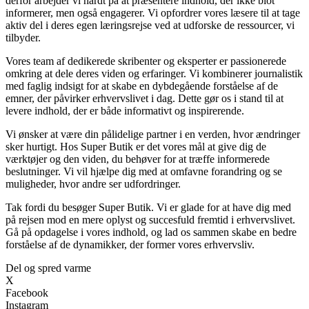
derfor arbejder vi hårdt på at præsentere indhold, der ikke blot
informerer, men også engagerer. Vi opfordrer vores læsere til at tage
aktiv del i deres egen læringsrejse ved at udforske de ressourcer, vi
tilbyder.
Vores team af dedikerede skribenter og eksperter er passionerede
omkring at dele deres viden og erfaringer. Vi kombinerer journalistik
med faglig indsigt for at skabe en dybdegående forståelse af de
emner, der påvirker erhvervslivet i dag. Dette gør os i stand til at
levere indhold, der er både informativt og inspirerende.
Vi ønsker at være din pålidelige partner i en verden, hvor ændringer
sker hurtigt. Hos Super Butik er det vores mål at give dig de
værktøjer og den viden, du behøver for at træffe informerede
beslutninger. Vi vil hjælpe dig med at omfavne forandring og se
muligheder, hvor andre ser udfordringer.
Tak fordi du besøger Super Butik. Vi er glade for at have dig med
på rejsen mod en mere oplyst og succesfuld fremtid i erhvervslivet.
Gå på opdagelse i vores indhold, og lad os sammen skabe en bedre
forståelse af de dynamikker, der former vores erhvervsliv.
Del og spred varme
X
Facebook
Instagram