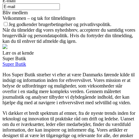
E-mail
Bliv medlem
Velkommen – og tak for tilmeldingen
Jeg godkender brugerbetingelser og privatlivspolitik.
Når du tilmelder dig vores nyhedsbrev, accepterer du samtidig vores
brugervilkår og persondatapolitik. Hvis du fortryder din tilmelding,
kan du til enhver tid afmelde dig igen.
Lær os at kende
Super Butik
Super Butik
Hos Super Butik stræber vi efter at være Danmarks førende kilde til
indsigt og information inden for erhvervslivet. Vores mission er at
belyse de udfordringer og muligheder, som virksomheder står
overfor i en stadig mere kompleks verden. Gennem målrettet
journalistik og analyser tilbyder vi dybdegående indhold, der kan
hjælpe dig med at navigere i erhvervslivet med selvtillid og viden.
Vi dækker et bredt spektrum af emner, fra de nyeste trends inden for
teknologi og innovation til praktiske råd om drift og ledelse. Uanset
om du er iværksætter, leder eller medarbejder, finder du værdifuld
information, der kan inspirere og informere dig. Vores artikler er
designet til at være let tilgængelige og relevante for alle, der ønsker