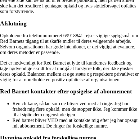
den ene side kan de nå ud til et bredere publikum, men på den anden
side kan det resultere i gentagne opkald og hvis støtteforsøget opfattes
som forstyrrende.
Afslutning
Opkaldene fra telefonnummeret 69918841 rejser vigtige spørgsmål om
Red Barnets tilgang til at skaffe midler til deres velgørende arbejde.
Selvom organisationen har gode intentioner, er det vigtigt at evaluere,
om deres metoder er passende.
Det er nødvendigt for Red Barnet at lytte til kundernes feedback og
tage nødvendige skridt for at undgå at forstyrre folk, der ikke ønsker
deres opkald. Balancen mellem at øge støtte og respektere privatlivet er
vigtig for at opretholde en positiv opfattelse af organisationen.
Red Barnet kontakter efter opsigelse af abonnement
Ren chikane, sådan som de bliver ved med at ringe. Jeg har
frabedt mig flere opkald, men de stopper ikke. Jeg kommer ikke
til at støtte dem nogensinde igen.
Red barnet bliver VED med at kontakte mig efter jeg har opsagt
mit abbonement. De ringer fra forskellige numre.
Hyppige opkald fra forskellige numre