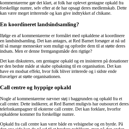
kommentarerne gør det klart, at folk har oplevet gentagne opkald fra
forskellige numre, selv efter at de har opsagt deres medlemskab. Dette
kan være meget irriterende og kan give indtrykket af chikane.
En koordineret landsindsamling?
Ifølge en af kommentarerne er formålet med opkaldene at koordinere
en landsindsamling. Det kan antages, at Red Barnet forsøger at nå ud
til så mange mennesker som muligt og opfordre dem til at støtte deres
indsats. Men er denne fremgangsmåde den rigtige?
Det kan diskuteres, om gentagne opkald og en insisteren på donationer
er den bedste måde at skabe opbakning til en organisation. Det kan
have en modsat effekt, hvor folk bliver irriterede og i sidste ende
fravælger at støtte organisationen.
Call centre og hyppige opkald
Nogle af kommentarerne nævner støj i baggrunden og opkald fra et
call center. Dette indikerer, at Red Barnet muligvis har outsourcet deres
telefonkampagner til eksterne call centre. Det kan forklare, hvorfor
opkaldene kommer fra forskellige numre.
Opkald fra call centre kan være både en velsignelse og en byrde. På