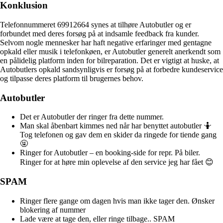
Konklusion
Telefonnummeret 69912664 synes at tilhøre Autobutler og er
forbundet med deres forsøg på at indsamle feedback fra kunder.
Selvom nogle mennesker har haft negative erfaringer med gentagne
opkald eller musik i telefonkøen, er Autobutler generelt anerkendt som
en pålidelig platform inden for bilreparation. Det er vigtigt at huske, at
Autobutlers opkald sandsynligvis er forsøg på at forbedre kundeservice
og tilpasse deres platform til brugernes behov.
Autobutler
Det er Autobutler der ringer fra dette nummer.
Man skal åbenbart kimmes ned når har benyttet autobutler 🤷
Tog telefonen og gav dem en skider da ringede for tiende gang
🤬
Ringer for Autobutler – en booking-side for repr. På biler.
Ringer for at høre min oplevelse af den service jeg har fået 😊
SPAM
Ringer flere gange om dagen hvis man ikke tager den. Ønsker
blokering af nummer
Lade være at tage den, eller ringe tilbage.. SPAM