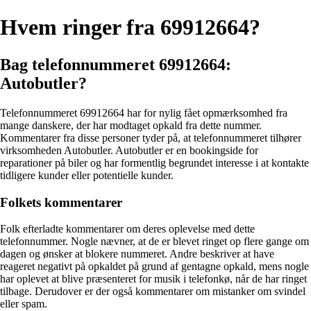
Hvem ringer fra 69912664?
Bag telefonnummeret 69912664:
Autobutler?
Telefonnummeret 69912664 har for nylig fået opmærksomhed fra
mange danskere, der har modtaget opkald fra dette nummer.
Kommentarer fra disse personer tyder på, at telefonnummeret tilhører
virksomheden Autobutler. Autobutler er en bookingside for
reparationer på biler og har formentlig begrundet interesse i at kontakte
tidligere kunder eller potentielle kunder.
Folkets kommentarer
Folk efterladte kommentarer om deres oplevelse med dette
telefonnummer. Nogle nævner, at de er blevet ringet op flere gange om
dagen og ønsker at blokere nummeret. Andre beskriver at have
reageret negativt på opkaldet på grund af gentagne opkald, mens nogle
har oplevet at blive præsenteret for musik i telefonkø, når de har ringet
tilbage. Derudover er der også kommentarer om mistanker om svindel
eller spam.