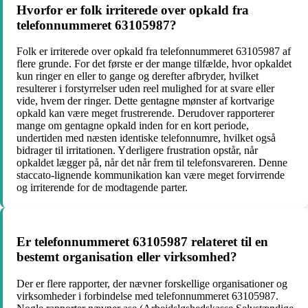
Hvorfor er folk irriterede over opkald fra
telefonnummeret 63105987?
Folk er irriterede over opkald fra telefonnummeret 63105987 af
flere grunde. For det første er der mange tilfælde, hvor opkaldet
kun ringer en eller to gange og derefter afbryder, hvilket
resulterer i forstyrrelser uden reel mulighed for at svare eller
vide, hvem der ringer. Dette gentagne mønster af kortvarige
opkald kan være meget frustrerende. Derudover rapporterer
mange om gentagne opkald inden for en kort periode,
undertiden med næsten identiske telefonnumre, hvilket også
bidrager til irritationen. Yderligere frustration opstår, når
opkaldet lægger på, når det når frem til telefonsvareren. Denne
staccato-lignende kommunikation kan være meget forvirrende
og irriterende for de modtagende parter.
Er telefonnummeret 63105987 relateret til en
bestemt organisation eller virksomhed?
Der er flere rapporter, der nævner forskellige organisationer og
virksomheder i forbindelse med telefonnummeret 63105987.