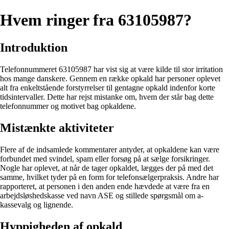
Hvem ringer fra 63105987?
Introduktion
Telefonnummeret 63105987 har vist sig at være kilde til stor irritation
hos mange danskere. Gennem en række opkald har personer oplevet
alt fra enkeltstående forstyrrelser til gentagne opkald indenfor korte
tidsintervaller. Dette har rejst mistanke om, hvem der står bag dette
telefonnummer og motivet bag opkaldene.
Mistænkte aktiviteter
Flere af de indsamlede kommentarer antyder, at opkaldene kan være
forbundet med svindel, spam eller forsøg på at sælge forsikringer.
Nogle har oplevet, at når de tager opkaldet, lægges der på med det
samme, hvilket tyder på en form for telefonsælgerpraksis. Andre har
rapporteret, at personen i den anden ende hævdede at være fra en
arbejdsløshedskasse ved navn ASE og stillede spørgsmål om a-
kassevalg og lignende.
Hyppigheden af opkald