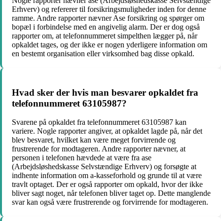
Nogle rapporter nævner ase (Arbejdsløshedskasse Selvstændige
Erhverv) og refererer til forsikringsmuligheder inden for denne
ramme. Andre rapporter nævner Ase forsikring og spørger om
bopæl i forbindelse med en angivelig alarm. Der er dog også
rapporter om, at telefonnummeret simpelthen lægger på, når
opkaldet tages, og der ikke er nogen yderligere information om
en bestemt organisation eller virksomhed bag disse opkald.
Hvad sker der hvis man besvarer opkaldet fra
telefonnummeret 63105987?
Svarene på opkaldet fra telefonnummeret 63105987 kan
variere. Nogle rapporter angiver, at opkaldet lagde på, når det
blev besvaret, hvilket kan være meget forvirrende og
frustrerende for modtageren. Andre rapporter nævner, at
personen i telefonen hævdede at være fra ase
(Arbejdsløshedskasse Selvstændige Erhverv) og forsøgte at
indhente information om a-kasseforhold og grunde til at være
travlt optaget. Der er også rapporter om opkald, hvor der ikke
bliver sagt noget, når telefonen bliver taget op. Dette manglende
svar kan også være frustrerende og forvirrende for modtageren.