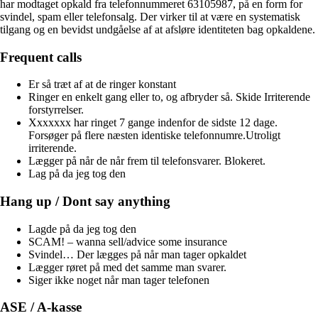
har modtaget opkald fra telefonnummeret 63105987, på en form for
svindel, spam eller telefonsalg. Der virker til at være en systematisk
tilgang og en bevidst undgåelse af at afsløre identiteten bag opkaldene.
Frequent calls
Er så træt af at de ringer konstant
Ringer en enkelt gang eller to, og afbryder så. Skide Irriterende
forstyrrelser.
Xxxxxxx har ringet 7 gange indenfor de sidste 12 dage.
Forsøger på flere næsten identiske telefonnumre.Utroligt
irriterende.
Lægger på når de når frem til telefonsvarer. Blokeret.
Lag på da jeg tog den
Hang up / Dont say anything
Lagde på da jeg tog den
SCAM! – wanna sell/advice some insurance
Svindel… Der lægges på når man tager opkaldet
Lægger røret på med det samme man svarer.
Siger ikke noget når man tager telefonen
ASE / A-kasse