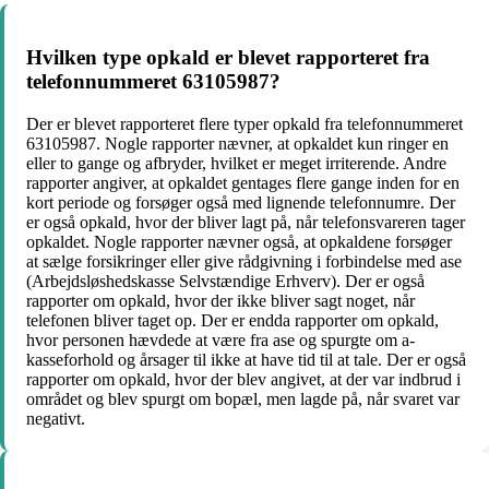
Hvilken type opkald er blevet rapporteret fra
telefonnummeret 63105987?
Der er blevet rapporteret flere typer opkald fra telefonnummeret
63105987. Nogle rapporter nævner, at opkaldet kun ringer en
eller to gange og afbryder, hvilket er meget irriterende. Andre
rapporter angiver, at opkaldet gentages flere gange inden for en
kort periode og forsøger også med lignende telefonnumre. Der
er også opkald, hvor der bliver lagt på, når telefonsvareren tager
opkaldet. Nogle rapporter nævner også, at opkaldene forsøger
at sælge forsikringer eller give rådgivning i forbindelse med ase
(Arbejdsløshedskasse Selvstændige Erhverv). Der er også
rapporter om opkald, hvor der ikke bliver sagt noget, når
telefonen bliver taget op. Der er endda rapporter om opkald,
hvor personen hævdede at være fra ase og spurgte om a-
kasseforhold og årsager til ikke at have tid til at tale. Der er også
rapporter om opkald, hvor der blev angivet, at der var indbrud i
området og blev spurgt om bopæl, men lagde på, når svaret var
negativt.