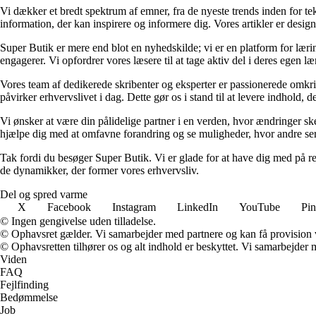
Vi dækker et bredt spektrum af emner, fra de nyeste trends inden for tek
information, der kan inspirere og informere dig. Vores artikler er designet
Super Butik er mere end blot en nyhedskilde; vi er en platform for lærin
engagerer. Vi opfordrer vores læsere til at tage aktiv del i deres egen læ
Vores team af dedikerede skribenter og eksperter er passionerede omkrin
påvirker erhvervslivet i dag. Dette gør os i stand til at levere indhold, 
Vi ønsker at være din pålidelige partner i en verden, hvor ændringer ske
hjælpe dig med at omfavne forandring og se muligheder, hvor andre ser
Tak fordi du besøger Super Butik. Vi er glade for at have dig med på r
de dynamikker, der former vores erhvervsliv.
Del og spred varme
X
Facebook
Instagram
LinkedIn
YouTube
Pin
© Ingen gengivelse uden tilladelse.
© Ophavsret gælder. Vi samarbejder med partnere og kan få provision
© Ophavsretten tilhører os og alt indhold er beskyttet. Vi samarbejder 
Viden
FAQ
Fejlfinding
Bedømmelse
Job