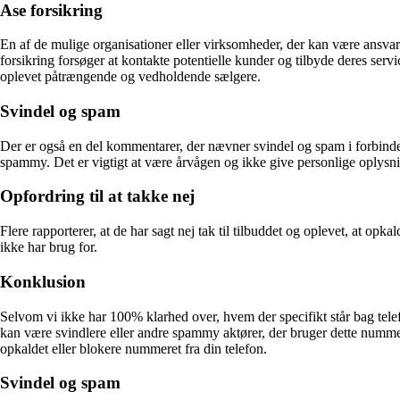
Ase forsikring
En af de mulige organisationer eller virksomheder, der kan være ansva
forsikring forsøger at kontakte potentielle kunder og tilbyde deres ser
oplevet påtrængende og vedholdende sælgere.
Svindel og spam
Der er også en del kommentarer, der nævner svindel og spam i forbin
spammy. Det er vigtigt at være årvågen og ikke give personlige oplysnin
Opfordring til at takke nej
Flere rapporterer, at de har sagt nej tak til tilbuddet og oplevet, at opkald
ikke har brug for.
Konklusion
Selvom vi ikke har 100% klarhed over, hvem der specifikt står bag tel
kan være svindlere eller andre spammy aktører, der bruger dette nummer t
opkaldet eller blokere nummeret fra din telefon.
Svindel og spam