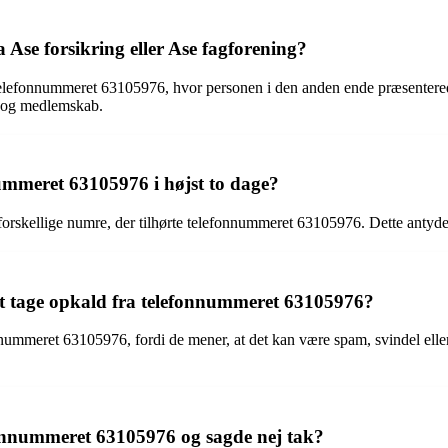
Ase forsikring eller Ase fagforening?
lefonnummeret 63105976, hvor personen i den anden ende præsenterede s
ek og medlemskab.
ummeret 63105976 i højst to dage?
forskellige numre, der tilhørte telefonnummeret 63105976. Dette antyder
at tage opkald fra telefonnummeret 63105976?
onnummeret 63105976, fordi de mener, at det kan være spam, svindel ell
efonnummeret 63105976 og sagde nej tak?