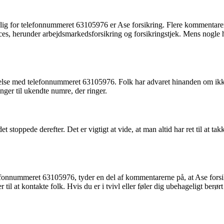
rlig for telefonnummeret 63105976 er Ase forsikring. Flere kommentarer
vices, herunder arbejdsmarkedsforsikring og forsikringstjek. Mens nogle 
delse med telefonnummeret 63105976. Folk har advaret hinanden om ikk
ger til ukendte numre, der ringer.
et stoppede derefter. Det er vigtigt at vide, at man altid har ret til at tak
efonnummeret 63105976, tyder en del af kommentarerne på, at Ase forsik
il at kontakte folk. Hvis du er i tvivl eller føler dig ubehageligt berør