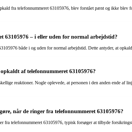
l opkald fra telefonnummeret 63105976, blev forstået pænt og ikke ble
t 63105976 – i eller uden for normal arbejdstid?
3105976 både i og uden for normal arbejdstid. Dette antyder, at opkald
lev opkaldt af telefonnummeret 63105976?
ellige reaktioner. Nogle oplevede, at personen i den anden ende af lin
 gøre, når de ringer fra telefonnummeret 63105976?
er fra telefonnummeret 63105976, typisk forsøger at tilbyde forsikring