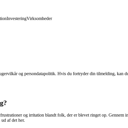
ion
Investering
Virksomheder
gervilkår og persondatapolitik. Hvis du fortryder din tilmelding, kan du
ag?
strationer og irritation blandt folk, der er blevet ringet op. Gennem i
ud af det her.