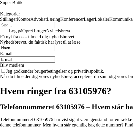
Super Butik
Kategorier
Stillinger
Kontor
Advokat
Læring
Konferencer
Lager
Lokaler
Kommunikat
Log på
Opret bruger
Nyhedsbreve
Få nyt fra os – tilmeld dig nyhedsbrevet
Nyhedsbrevet, du faktisk har lyst til at læse.
E-mail
Bliv medlem
Jeg godkender brugerbetingelser og privatlivspolitik.
Når du tilmelder dig vores nyhedsbrev, accepterer du samtidig vores bru
Hvem ringer fra 63105976?
Telefonnummeret 63105976 – Hvem står b
Telefonnummeret 63105976 har vist sig at være genstand for en række fru
denne telefonnummer. Men hvem står egentlig bag dette nummer? Find 