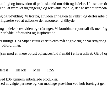
nologi og innovation til praktiske råd om drift og ledelse. Uanset om du
 til at være let tilgængelige og relevante for alle, der ønsker at forbedre
g og udvikling. Vi tror på, at viden er nøglen til vækst, og derfor arbej
ringsrejse ved at udforske de ressourcer, vi tilbyder.
g at dele deres viden og erfaringer. Vi kombinerer journalistik med fag
der er både informativt og inspirerende.
r hurtigt. Hos Super Butik er det vores mål at give dig de værktøjer og 
 udfordringer.
ejsen mod en mere oplyst og succesfuld fremtid i erhvervslivet. Gå på o
terest
TikTok
Mail
RSS
 ved køb gennem anbefalede produkter.
med udvalgte partnere og kan modtage provision ved køb foretaget gennem