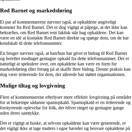
Red Barnet og markedsføring
Et par af kommentarerne nævner også, at opkaldene angiveligt
kommer fra Red Barnet. Det er dog vigtigt at påpege, at det ikke kan
bekræftes, om Red Barnet rent faktisk står bag opkaldene. Det kan
være en idé at kontakte Red Barnet direkte og spørge dem, om de har
kendskab til dette telefonnummer.
En bruger nævner også, at han/hun har givet et bidrag til Red Barnet
og herefter modtaget gentagne opkald fra dette telefonnummer. Det er
naturligt at spekulere over, om opkaldene kan være en form for
markedsføring eller forsøg på at skaffe flere bidrag. Denne praksis kan
dog være irriterende for dem, der allerede har støttet organisationen.
Mulige tiltag og lovgivning
Flere af kommentarerne efterlyser mere effektiv lovgivning på området
for at bekæmpe sådanne spamopkald. Spamopkald er en irriterende og
forstyrrende oplevelse for folk, der bliver ringet op gentagne gange
uden deres samtykke.
Det er vigtigt at huske, at selvom opkaldene kan være generende, er
det vigtigt ikke at tage matters i egne hænder og besvare opkaldene på