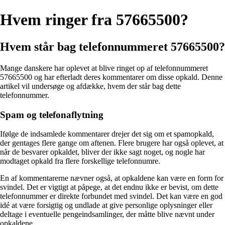
Hvem ringer fra 57665500?
Hvem står bag telefonnummeret 57665500?
Mange danskere har oplevet at blive ringet op af telefonnummeret
57665500 og har efterladt deres kommentarer om disse opkald. Denne
artikel vil undersøge og afdække, hvem der står bag dette
telefonnummer.
Spam og telefonaflytning
Ifølge de indsamlede kommentarer drejer det sig om et spamopkald,
der gentages flere gange om aftenen. Flere brugere har også oplevet, at
når de besvarer opkaldet, bliver der ikke sagt noget, og nogle har
modtaget opkald fra flere forskellige telefonnumre.
En af kommentarerne nævner også, at opkaldene kan være en form for
svindel. Det er vigtigt at påpege, at det endnu ikke er bevist, om dette
telefonnummer er direkte forbundet med svindel. Det kan være en god
idé at være forsigtig og undlade at give personlige oplysninger eller
deltage i eventuelle pengeindsamlinger, der måtte blive nævnt under
opkaldene.