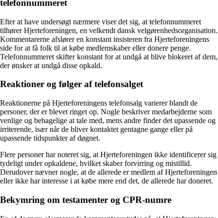
telefonnummeret
Efter at have undersøgt nærmere viser det sig, at telefonnummeret
tilhører Hjerteforeningen, en velkendt dansk velgørenhedsorganisation.
Kommentarerne afslører en konstant insisteren fra Hjerteforeningens
side for at få folk til at købe medlemskaber eller donere penge.
Telefonnummeret skifter konstant for at undgå at blive blokeret af dem,
der ønsker at undgå disse opkald.
Reaktioner og følger af telefonsalget
Reaktionerne på Hjerteforeningens telefonsalg varierer blandt de
personer, der er blevet ringet op. Nogle beskriver medarbejderne som
venlige og behagelige at tale med, mens andre finder det upassende og
irriterende, især når de bliver kontaktet gentagne gange eller på
upassende tidspunkter af døgnet.
Flere personer har noteret sig, at Hjerteforeningen ikke identificerer sig
tydeligt under opkaldene, hvilket skaber forvirring og mistillid.
Derudover nævner nogle, at de allerede er medlem af Hjerteforeningen
eller ikke har interesse i at købe mere end det, de allerede har doneret.
Bekymring om testamenter og CPR-numre