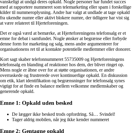
vanskeligt at undgå deres opkald. Nogle personer har fundet succes
med at rapportere nummeret som telemarketing eller spam i forskellige
kilder til nummeroplysning. Andre har valgt at undlade at tage opkald
fra ukendte numre eller aktivt blokere numre, der tidligere har vist sig
at være relateret til Hjerteforeningen.
Det er også værd at bemærke, at Hjerteforeningens telefonsalg er et
emne for debat i samfundet. Nogle ønsker at begrænse eller forbyde
denne form for marketing og salg, mens andre argumenterer for
organisationens ret til at kontakte potentielle medlemmer eller donorer.
Kort sagt skaber telefonnummeret 55735009 og Hjerteforeningens
telefonsalg en blanding af reaktioner hos dem, der bliver ringet op.
Mens nogle er åbne over for at støtte organisationen, er andre
overraskede og frustrerede over kontinuerlige opkald. En diskussion
om etik, klart identifikation og begrænsninger for telefonsalg synes
vigtigt for at finde en balance mellem velkomne medlemskaber og
generende opkald.
Emne 1: Opkald uden besked
De lægger ikke besked trods opfordring. Så… Svindel!
Tager aldrig mobilen, når jeg ikke kender nummeret
Emne 2: Gentagne opkald