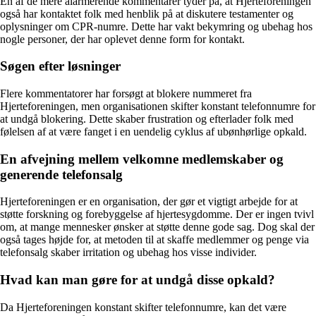
En af de mere alarmerende kommentarer tyder på, at Hjerteforeningen
også har kontaktet folk med henblik på at diskutere testamenter og
oplysninger om CPR-numre. Dette har vakt bekymring og ubehag hos
nogle personer, der har oplevet denne form for kontakt.
Søgen efter løsninger
Flere kommentatorer har forsøgt at blokere nummeret fra
Hjerteforeningen, men organisationen skifter konstant telefonnumre for
at undgå blokering. Dette skaber frustration og efterlader folk med
følelsen af at være fanget i en uendelig cyklus af ubønhørlige opkald.
En afvejning mellem velkomne medlemskaber og
generende telefonsalg
Hjerteforeningen er en organisation, der gør et vigtigt arbejde for at
støtte forskning og forebyggelse af hjertesygdomme. Der er ingen tvivl
om, at mange mennesker ønsker at støtte denne gode sag. Dog skal der
også tages højde for, at metoden til at skaffe medlemmer og penge via
telefonsalg skaber irritation og ubehag hos visse individer.
Hvad kan man gøre for at undgå disse opkald?
Da Hjerteforeningen konstant skifter telefonnumre, kan det være