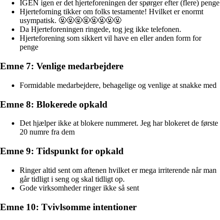
IGEN igen er det hjerteforeningen der spørger efter (flere) penge
Hjerteforning tikker om folks testamente! Hvilket er enormt
usympatisk. 🤬🤬🤬🤬🤬🤬🤬🤬
Da Hjerteforeningen ringede, tog jeg ikke telefonen.
Hjerteforening som sikkert vil have en eller anden form for
penge
Emne 7: Venlige medarbejdere
Formidable medarbejdere, behagelige og venlige at snakke med
Emne 8: Blokerede opkald
Det hjælper ikke at blokere nummeret. Jeg har blokeret de første
20 numre fra dem
Emne 9: Tidspunkt for opkald
Ringer altid sent om aftenen hvilket er mega irriterende når man
går tidligt i seng og skal tidligt op.
Gode virksomheder ringer ikke så sent
Emne 10: Tvivlsomme intentioner