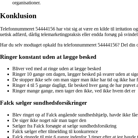
organisationer.
Konklusion
Telefonnummeret 54444156 har vist sig at være en kilde til irritation
uetisk adfærd, dårlig telemarketingpraksis eller endda forsøg på svind
Har du selv modtaget opkald fra telefonnummeret 54444156? Del din o
Ringer konstant uden at lægge besked
Bliver ved med at ringe uden at lægge besked
Ringer 10 gange om dagen, lægger besked på svarer uden at sig
De stopper ikke selv om man siger man ikke har tid og ikke har fin
Ringer 4 til 5 gange dagligt, får besked hver gang de har prøvet at
Ringer mange gange, men tager den ikke, ved ikke hvem det er
Falck sælger sundhedsforsikringer
Blev ringet op af Falck angående sundhedshjælp, havde ikke fåe
De siger ikke noget når man tager den
Sælger fra Falck forsøgte at sælge sundhedsforsikring
Falck sælger efter tilmelding til konkurrence
Falck ringede til mig 6 gange indenfor 3 timer efter at jeg havde