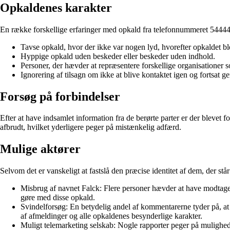
Opkaldenes karakter
En række forskellige erfaringer med opkald fra telefonnummeret 5444415
Tavse opkald, hvor der ikke var nogen lyd, hvorefter opkaldet bl
Hyppige opkald uden beskeder eller beskeder uden indhold.
Personer, der hævder at repræsentere forskellige organisationer 
Ignorering af tilsagn om ikke at blive kontaktet igen og fortsat 
Forsøg på forbindelser
Efter at have indsamlet information fra de berørte parter er der blevet 
afbrudt, hvilket yderligere peger på mistænkelig adfærd.
Mulige aktører
Selvom det er vanskeligt at fastslå den præcise identitet af dem, der st
Misbrug af navnet Falck: Flere personer hævder at have modtaget 
gøre med disse opkald.
Svindelforsøg: En betydelig andel af kommentarerne tyder på, a
af afmeldinger og alle opkaldenes besynderlige karakter.
Muligt telemarketing selskab: Nogle rapporter peger på mulighed