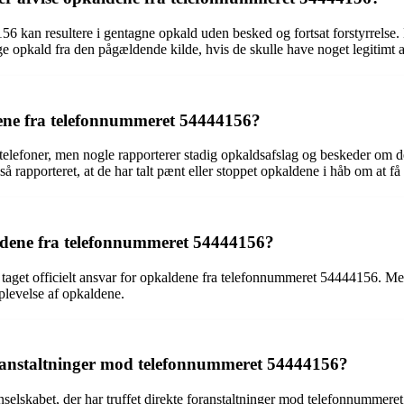
6 kan resultere i gentagne opkald uden besked og fortsat forstyrrelse.
ige opkald fra den pågældende kilde, hvis de skulle have noget legitimt 
dene fra telefonnummeret 54444156?
elefoner, men nogle rapporterer stadig opkaldsafslag og beskeder om de
også rapporteret, at de har talt pænt eller stoppet opkaldene i håb om at få
aldene fra telefonnummeret 54444156?
aget officielt ansvar for opkaldene fra telefonnummeret 54444156. Men f
plevelse af opkaldene.
foranstaltninger mod telefonnummeret 54444156?
nselskabet, der har truffet direkte foranstaltninger mod telefonnumme