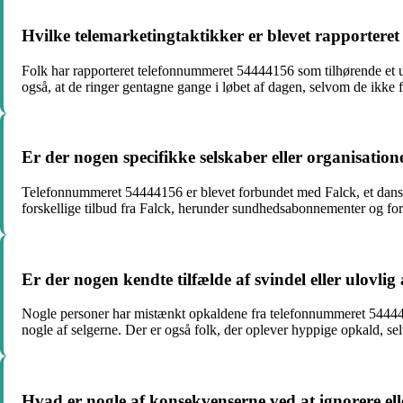
Hvilke telemarketingtaktikker er blevet rapportere
Folk har rapporteret telefonnummeret 54444156 som tilhørende et u
også, at de ringer gentagne gange i løbet af dagen, selvom de ikke 
Er der nogen specifikke selskaber eller organisati
Telefonnummeret 54444156 er blevet forbundet med Falck, et dansk f
forskellige tilbud fra Falck, herunder sundhedsabonnementer og for
Er der nogen kendte tilfælde af svindel eller ulovl
Nogle personer har mistænkt opkaldene fra telefonnummeret 5444415
nogle af selgerne. Der er også folk, der oplever hyppige opkald, selv
Hvad er nogle af konsekvenserne ved at ignorere el