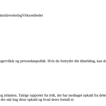
ion
Investering
Virksomheder
gervilkår og persondatapolitik. Hvis du fortryder din tilmelding, kan du
rritation. Talrige rapporter fra folk, der har modtaget opkald fra dett
 der står bag disse opkald og hvad deres formål er.