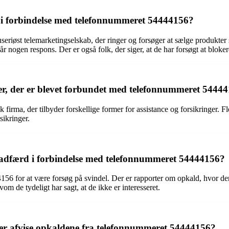
t i forbindelse med telefonnummeret 54444156?
seriøst telemarketingselskab, der ringer og forsøger at sælge produkt
får nogen respons. Der er også folk, der siger, at de har forsøgt at blo
oner, der er blevet forbundet med telefonnummeret 5444
irma, der tilbyder forskellige former for assistance og forsikringer. F
sikringer.
ig adfærd i forbindelse med telefonnummeret 54444156?
6 for at være forsøg på svindel. Der er rapporter om opkald, hvor der
om de tydeligt har sagt, at de ikke er interesseret.
ler afvise opkaldene fra telefonnummeret 54444156?