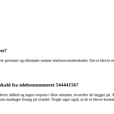
res?
re personer og efterlader tomme telefonsvarerbeskeder. Det er blevet m
pkald fra telefonnummeret 54444156?
ever stilhed og ingen respons i flere minutter, hvorefter de lægger på
som modtager forsøg på svindel. Nogle siger også, at de er blevet kont