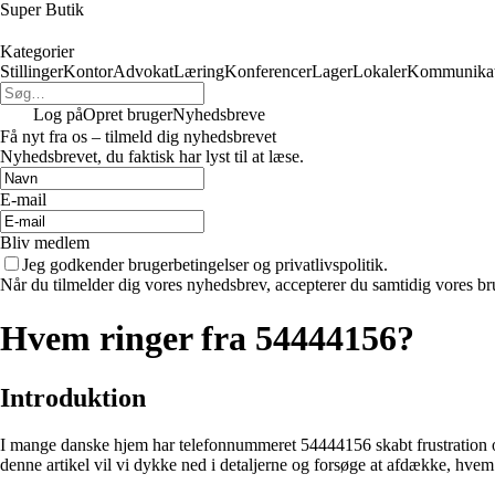
Super Butik
Kategorier
Stillinger
Kontor
Advokat
Læring
Konferencer
Lager
Lokaler
Kommunikat
Log på
Opret bruger
Nyhedsbreve
Få nyt fra os – tilmeld dig nyhedsbrevet
Nyhedsbrevet, du faktisk har lyst til at læse.
E-mail
Bliv medlem
Jeg godkender brugerbetingelser og privatlivspolitik.
Når du tilmelder dig vores nyhedsbrev, accepterer du samtidig vores bru
Hvem ringer fra 54444156?
Introduktion
I mange danske hjem har telefonnummeret 54444156 skabt frustration og i
denne artikel vil vi dykke ned i detaljerne og forsøge at afdække, hvem