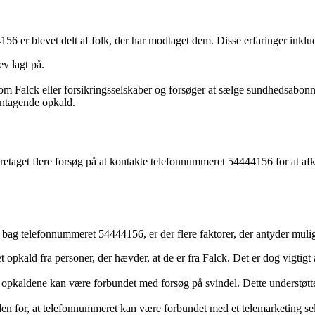
6 er blevet delt af folk, der har modtaget dem. Disse erfaringer inklu
ev lagt på.
som Falck eller forsikringsselskaber og forsøger at sælge sundhedsabon
gentagende opkald.
foretaget flere forsøg på at kontakte telefonnummeret 54444156 for at afk
år bag telefonnummeret 54444156, er der flere faktorer, der antyder muli
opkald fra personer, der hævder, at de er fra Falck. Det er dog vigtigt
t opkaldene kan være forbundet med forsøg på svindel. Dette understøt
en for, at telefonnummeret kan være forbundet med et telemarketing sel