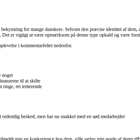
 og bekymring for mange danskere. Selvom den præcise identitet af dem,
el. Det er vigtigt at være opmærksom på denne type opkald og være forsi
plevelse i kommentarfeltet nedenfor.
e noget
anserne til at skifte
 ringe, ret irriterende
t ordentlig besked, men har nu snakket med en sød medarbejder
 tilmeldt mig en konkurrence hos dem, ville sælge mig nogle af deres til