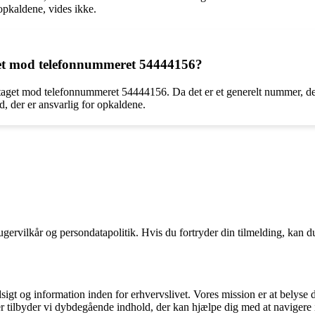
opkaldene, vides ikke.
taget mod telefonnummeret 54444156?
t taget mod telefonnummeret 54444156. Da det er et generelt nummer, der 
ed, der er ansvarlig for opkaldene.
gervilkår og persondatapolitik. Hvis du fortryder din tilmelding, kan du
sigt og information inden for erhvervslivet. Vores mission er at belyse
 tilbyder vi dybdegående indhold, der kan hjælpe dig med at navigere i 