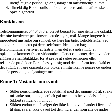
undgå at give personlige oplysninger til mistænkelige numre.
Tilmeld dig Robinsonlisten for at reducere antallet af uønskede
opkald generelt.
Konklusion
Telefonnummeret 54404878 er blevet berømt for sine gentagne opkald,
der ofte involverer pensionsrelaterede spørgsmål. Mange brugere har
rapporteret mistanke om svindel, og flere har taget forholdsregler ved
at blokere nummeret på deres telefoner. Identiteten bag
telefonnummeret er svær at fastslå, men det er sandsynligt, at
opkaldene kommer fra en virksomhed eller et callcenter, der anvender
aggressive salgstaktikker for at prøve at sælge pensioner eller
relaterede produkter. For at beskytte sig mod denne form for opkald er
det vigtigt at være opmærksom, blokere mistænkelige numre og undgå
at dele personlige oplysninger med dem.
Emne 1: Mistanke om svindel
Stiller pensionsrelaterede spørgsmål med det samme og fik straks
mistanke om, at noget er helt gal med hans henvendelse til mig.
Sikkert svindel og humbug!
Sikkert endnu en tlf sælger der ikke kan blive til andet i livet end
til grin. svarer ikke da jeg tog den, nu er den som alle de andre