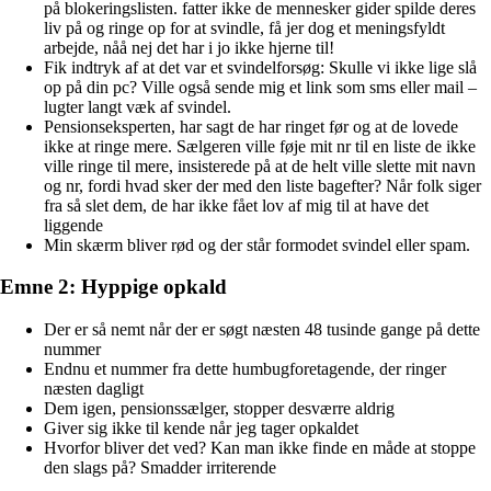
på blokeringslisten. fatter ikke de mennesker gider spilde deres
liv på og ringe op for at svindle, få jer dog et meningsfyldt
arbejde, nåå nej det har i jo ikke hjerne til!
Fik indtryk af at det var et svindelforsøg: Skulle vi ikke lige slå
op på din pc? Ville også sende mig et link som sms eller mail –
lugter langt væk af svindel.
Pensionseksperten, har sagt de har ringet før og at de lovede
ikke at ringe mere. Sælgeren ville føje mit nr til en liste de ikke
ville ringe til mere, insisterede på at de helt ville slette mit navn
og nr, fordi hvad sker der med den liste bagefter? Når folk siger
fra så slet dem, de har ikke fået lov af mig til at have det
liggende
Min skærm bliver rød og der står formodet svindel eller spam.
Emne 2: Hyppige opkald
Der er så nemt når der er søgt næsten 48 tusinde gange på dette
nummer
Endnu et nummer fra dette humbugforetagende, der ringer
næsten dagligt
Dem igen, pensionssælger, stopper desværre aldrig
Giver sig ikke til kende når jeg tager opkaldet
Hvorfor bliver det ved? Kan man ikke finde en måde at stoppe
den slags på? Smadder irriterende