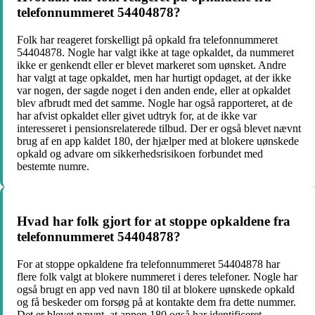
telefonnummeret 54404878?
Folk har reageret forskelligt på opkald fra telefonnummeret
54404878. Nogle har valgt ikke at tage opkaldet, da nummeret
ikke er genkendt eller er blevet markeret som uønsket. Andre
har valgt at tage opkaldet, men har hurtigt opdaget, at der ikke
var nogen, der sagde noget i den anden ende, eller at opkaldet
blev afbrudt med det samme. Nogle har også rapporteret, at de
har afvist opkaldet eller givet udtryk for, at de ikke var
interesseret i pensionsrelaterede tilbud. Der er også blevet nævnt
brug af en app kaldet 180, der hjælper med at blokere uønskede
opkald og advare om sikkerhedsrisikoen forbundet med
bestemte numre.
Hvad har folk gjort for at stoppe opkaldene fra
telefonnummeret 54404878?
For at stoppe opkaldene fra telefonnummeret 54404878 har
flere folk valgt at blokere nummeret i deres telefoner. Nogle har
også brugt en app ved navn 180 til at blokere uønskede opkald
og få beskeder om forsøg på at kontakte dem fra dette nummer.
Det er blevet nævnt, at appen 180 også har identificeret