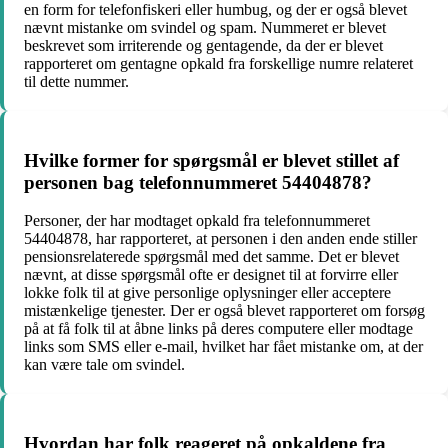
en form for telefonfiskeri eller humbug, og der er også blevet
nævnt mistanke om svindel og spam. Nummeret er blevet
beskrevet som irriterende og gentagende, da der er blevet
rapporteret om gentagne opkald fra forskellige numre relateret
til dette nummer.
Hvilke former for spørgsmål er blevet stillet af
personen bag telefonnummeret 54404878?
Personer, der har modtaget opkald fra telefonnummeret
54404878, har rapporteret, at personen i den anden ende stiller
pensionsrelaterede spørgsmål med det samme. Det er blevet
nævnt, at disse spørgsmål ofte er designet til at forvirre eller
lokke folk til at give personlige oplysninger eller acceptere
mistænkelige tjenester. Der er også blevet rapporteret om forsøg
på at få folk til at åbne links på deres computere eller modtage
links som SMS eller e-mail, hvilket har fået mistanke om, at der
kan være tale om svindel.
Hvordan har folk reageret på opkaldene fra