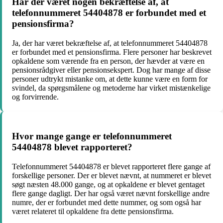
Har der været nogen bekræftelse af, at
telefonnummeret 54404878 er forbundet med et
pensionsfirma?
Ja, der har været bekræftelse af, at telefonnummeret 54404878
er forbundet med et pensionsfirma. Flere personer har beskrevet
opkaldene som værende fra en person, der hævder at være en
pensionsrådgiver eller pensionsekspert. Dog har mange af disse
personer udtrykt mistanke om, at dette kunne være en form for
svindel, da spørgsmålene og metoderne har virket mistænkelige
og forvirrende.
Hvor mange gange er telefonnummeret
54404878 blevet rapporteret?
Telefonnummeret 54404878 er blevet rapporteret flere gange af
forskellige personer. Der er blevet nævnt, at nummeret er blevet
søgt næsten 48.000 gange, og at opkaldene er blevet gentaget
flere gange dagligt. Der har også været nævnt forskellige andre
numre, der er forbundet med dette nummer, og som også har
været relateret til opkaldene fra dette pensionsfirma.