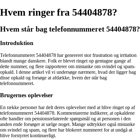
Hvem ringer fra 54404878?
Hvem står bag telefonnummeret 54404878?
Introduktion
Telefonnummeret 54404878 har genereret stor frustration og irritation
blandt mange danskere. Folk er blevet ringet op gentagne gange af
dette nummer, og flere rapporterer om mistanke om svindel og spam-
opkald. I denne artikel vil vi undersøge nærmere, hvad der ligger bag
disse opkald og forsøge at afdække, hvem der står bag
telefonnummeret.
Brugernes oplevelser
En række personer har delt deres oplevelser med at blive ringet op af
telefonnummeret 54404878. Kommentarerne indikerer, at opkaldene
ofte handler om pensionsrelaterede spørgsmål og at personen i den
anden ende forsøger at sælge noget. Mange udtrykker også mistanke
om svindel og spam, og flere har blokeret nummeret for at undgå at
blive forstyrret kontinuerligt.