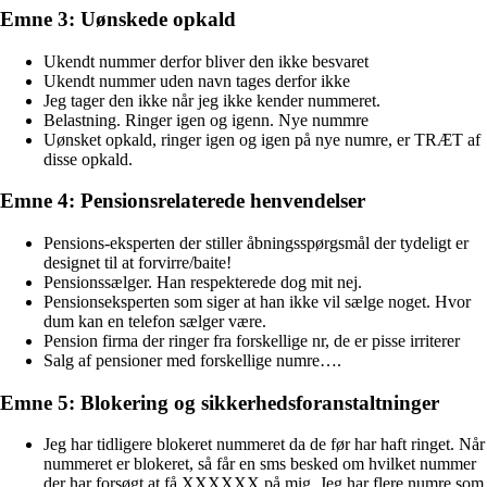
Emne 3: Uønskede opkald
Ukendt nummer derfor bliver den ikke besvaret
Ukendt nummer uden navn tages derfor ikke
Jeg tager den ikke når jeg ikke kender nummeret.
Belastning. Ringer igen og igenn. Nye nummre
Uønsket opkald, ringer igen og igen på nye numre, er TRÆT af
disse opkald.
Emne 4: Pensionsrelaterede henvendelser
Pensions-eksperten der stiller åbningsspørgsmål der tydeligt er
designet til at forvirre/baite!
Pensionssælger. Han respekterede dog mit nej.
Pensionseksperten som siger at han ikke vil sælge noget. Hvor
dum kan en telefon sælger være.
Pension firma der ringer fra forskellige nr, de er pisse irriterer
Salg af pensioner med forskellige numre….
Emne 5: Blokering og sikkerhedsforanstaltninger
Jeg har tidligere blokeret nummeret da de før har haft ringet. Når
nummeret er blokeret, så får en sms besked om hvilket nummer
der har forsøgt at få XXXXXX på mig. Jeg har flere numre som