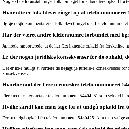
Nogle af de foranstaltninger folk har taget for at håndtere opkald fr
Hvor ofte er folk blevet ringet op af telefonnummere
Ifølge nogle kommentarer er folk blevet ringet op af telefonnummeret
Har der været andre telefonnumre forbundet med li
Ja, nogle rapporterede, at de har fået lignende opkald fra forskellig
Er der nogen juridiske konsekvenser for de opkald, d
Det er ikke muligt at vurdere de nøjagtige juridiske konsekvenser fo
konsekvenser.
Hvorfor omtaler flere mennesker telefonnummeret 54
Flere mennesker omtaler telefonnummeret 54404251 som svindel i kommen
Hvilke skridt kan man tage for at undgå opkald fra
For at undgå opkald fra telefonnummeret 54404251 kan man vælge at b