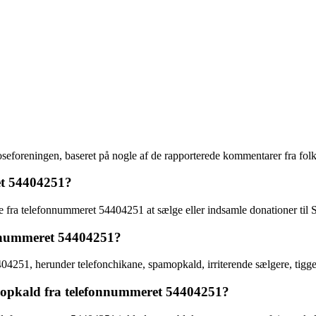
foreningen, baseret på nogle af de rapporterede kommentarer fra folk, 
et 54404251?
 fra telefonnummeret 54404251 at sælge eller indsamle donationer til 
fonnummeret 54404251?
404251, herunder telefonchikane, spamopkald, irriterende sælgere, tigge
re opkald fra telefonnummeret 54404251?