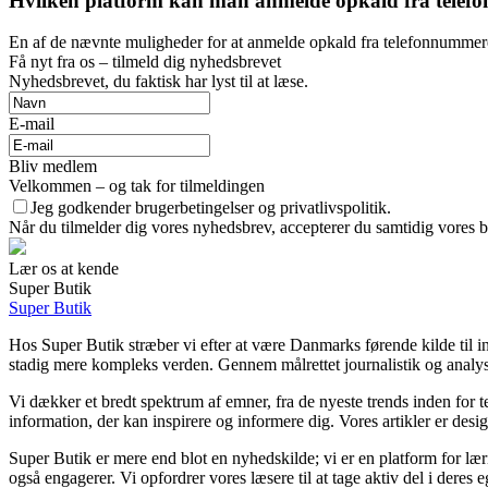
Hvilken platform kan man anmelde opkald fra tele
En af de nævnte muligheder for at anmelde opkald fra telefonnummere
Få nyt fra os – tilmeld dig nyhedsbrevet
Nyhedsbrevet, du faktisk har lyst til at læse.
E-mail
Bliv medlem
Velkommen – og tak for tilmeldingen
Jeg godkender brugerbetingelser og privatlivspolitik.
Når du tilmelder dig vores nyhedsbrev, accepterer du samtidig vores br
Lær os at kende
Super Butik
Super Butik
Hos Super Butik stræber vi efter at være Danmarks førende kilde til i
stadig mere kompleks verden. Gennem målrettet journalistik og analyse
Vi dækker et bredt spektrum af emner, fra de nyeste trends inden for t
information, der kan inspirere og informere dig. Vores artikler er design
Super Butik er mere end blot en nyhedskilde; vi er en platform for læri
også engagerer. Vi opfordrer vores læsere til at tage aktiv del i deres e