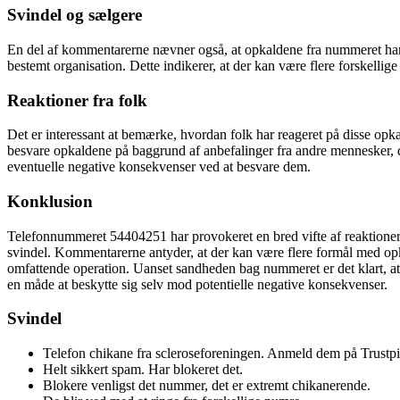
Svindel og sælgere
En del af kommentarerne nævner også, at opkaldene fra nummeret handl
bestemt organisation. Dette indikerer, at der kan være flere forskellige 
Reaktioner fra folk
Det er interessant at bemærke, hvordan folk har reageret på disse opk
besvare opkaldene på baggrund af anbefalinger fra andre mennesker, der
eventuelle negative konsekvenser ved at besvare dem.
Konklusion
Telefonnummeret 54404251 har provokeret en bred vifte af reaktioner fr
svindel. Kommentarerne antyder, at der kan være flere formål med opkal
omfattende operation. Uanset sandheden bag nummeret er det klart, at
en måde at beskytte sig selv mod potentielle negative konsekvenser.
Svindel
Telefon chikane fra scleroseforeningen. Anmeld dem på Trustpi
Helt sikkert spam. Har blokeret det.
Blokere venligst det nummer, det er extremt chikanerende.