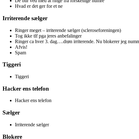
De blir ved med at ringe fra forskellige numre
Hvad er det ger for et ne
Irriterende sælger
Ringer meget – irriterende sælger (scleroseforeningen)
Tog ikke tlf pga jeres anbefalinger
Ringer ca hver 3. dag….drøn irriterende. Nu blokerer jeg num
Afvis!
Spam
Tiggeri
Tiggeri
Hacker ens telefon
Hacker ens telefon
Sælger
Irriterende sælger
Blokere