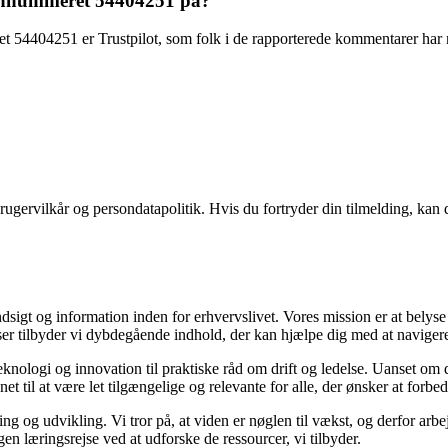
fonnummeret 54404251 på?
t 54404251 er Trustpilot, som folk i de rapporterede kommentarer har 
ugervilkår og persondatapolitik. Hvis du fortryder din tilmelding, kan d
ndsigt og information inden for erhvervslivet. Vores mission er at belys
r tilbyder vi dybdegående indhold, der kan hjælpe dig med at navigere i
eknologi og innovation til praktiske råd om drift og ledelse. Uanset om d
et til at være let tilgængelige og relevante for alle, der ønsker at forbed
ng og udvikling. Vi tror på, at viden er nøglen til vækst, og derfor arbe
gen læringsrejse ved at udforske de ressourcer, vi tilbyder.