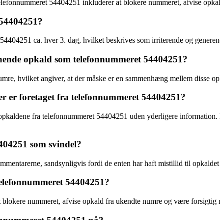
a telefonnummeret 54404251 inkluderer at blokere nummeret, afvise opkal
t 54404251?
 54404251 ca. hver 3. dag, hvilket beskrives som irriterende og generen
gnende opkald som telefonnummeret 54404251?
e numre, hvilket angiver, at der måske er en sammenhæng mellem disse op
er er foretaget fra telefonnummeret 54404251?
r opkaldene fra telefonnummeret 54404251 uden yderligere information. 
404251 som svindel?
tarerne, sandsynligvis fordi de enten har haft mistillid til opkaldet e
 telefonnummeret 54404251?
lokere nummeret, afvise opkald fra ukendte numre og være forsigtig me