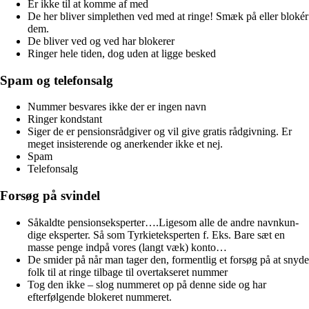
Er ikke til at komme af med
De her bliver simplethen ved med at ringe! Smæk på eller blokér
dem.
De bliver ved og ved har blokerer
Ringer hele tiden, dog uden at ligge besked
Spam og telefonsalg
Nummer besvares ikke der er ingen navn
Ringer kondstant
Siger de er pensionsrådgiver og vil give gratis rådgivning. Er
meget insisterende og anerkender ikke et nej.
Spam
Telefonsalg
Forsøg på svindel
Såkaldte pensionseksperter….Ligesom alle de andre navnkun-
dige eksperter. Så som Tyrkieteksperten f. Eks. Bare sæt en
masse penge indpå vores (langt væk) konto…
De smider på når man tager den, formentlig et forsøg på at snyde
folk til at ringe tilbage til overtakseret nummer
Tog den ikke – slog nummeret op på denne side og har
efterfølgende blokeret nummeret.