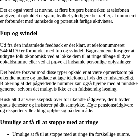
Det er også værd at nævne, at flere brugere bemærker, at telefonen
angiver, at opkaldet er spam, hvilket yderligere bekræfter, at nummeret
er forbundet med uønskede og potentielt farlige aktiviteter.
Fup og svindel
Ud fra den indsamlede feedback er det klart, at telefonnummeret
54404170 er forbundet med fup og svindel. Bagmændene forsøger at
udnytte folk økonomisk ved at lokke dem til at ringe tilbage til dyre
opkaldsnumre eller ved at prøve at indsamle personlige oplysninger.
Det bedste forsvar mod disse typer opkald er at være opmærksom på
ukendte numre og undlade at tage telefonen, hvis det er mistænkeligt.
Blokering af det pågældende nummer kan også hjælpe med at mindske
generne, selvom det muligvis ikke er en fuldstændig løsning.
Husk altid at være skeptisk over for ukendte rådgivere, der tilbyder
gratis tjenester og insisterer på dit samtykke. Ægte pensionsrådgivere
og eksperter ville aldrig opføre sig på den måde.
Umulige at få til at stoppe med at ringe
Umulige at få til at stoppe med at ringe fra forskellige numre.