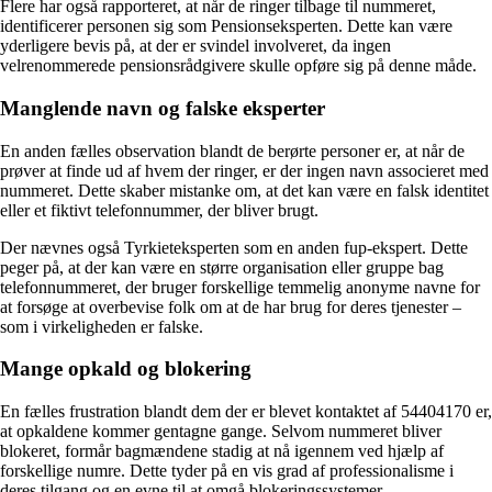
Flere har også rapporteret, at når de ringer tilbage til nummeret,
identificerer personen sig som Pensionseksperten. Dette kan være
yderligere bevis på, at der er svindel involveret, da ingen
velrenommerede pensionsrådgivere skulle opføre sig på denne måde.
Manglende navn og falske eksperter
En anden fælles observation blandt de berørte personer er, at når de
prøver at finde ud af hvem der ringer, er der ingen navn associeret med
nummeret. Dette skaber mistanke om, at det kan være en falsk identitet
eller et fiktivt telefonnummer, der bliver brugt.
Der nævnes også Tyrkieteksperten som en anden fup-ekspert. Dette
peger på, at der kan være en større organisation eller gruppe bag
telefonnummeret, der bruger forskellige temmelig anonyme navne for
at forsøge at overbevise folk om at de har brug for deres tjenester –
som i virkeligheden er falske.
Mange opkald og blokering
En fælles frustration blandt dem der er blevet kontaktet af 54404170 er,
at opkaldene kommer gentagne gange. Selvom nummeret bliver
blokeret, formår bagmændene stadig at nå igennem ved hjælp af
forskellige numre. Dette tyder på en vis grad af professionalisme i
deres tilgang og en evne til at omgå blokeringssystemer.