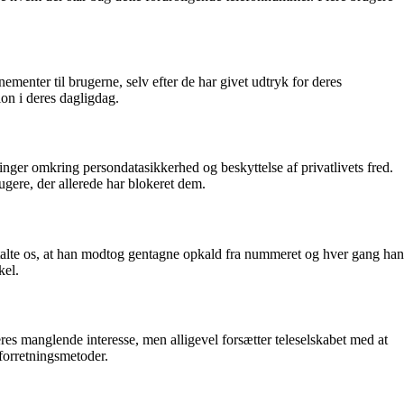
menter til brugerne, selv efter de har givet udtryk for deres
ion i deres dagligdag.
nger omkring persondatasikkerhed og beskyttelse af privatlivets fred.
ugere, der allerede har blokeret dem.
ortalte os, at han modtog gentagne opkald fra nummeret og hver gang han
kel.
eres manglende interesse, men alligevel forsætter teleselskabet med at
forretningsmetoder.