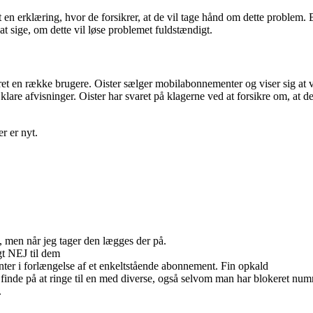
en erklæring, hvor de forsikrer, at de vil tage hånd om dette problem. B
 at sige, om dette vil løse problemet fuldstændigt.
et en række brugere. Oister sælger mobilabonnementer og viser sig at v
lare afvisninger. Oister har svaret på klagerne ved at forsikre om, at d
r er nyt.
, men når jeg tager den lægges der på.
gt NEJ til dem
enter i forlængelse af et enkeltstående abonnement. Fin opkald
 finde på at ringe til en med diverse, også selvom man har blokeret num
.