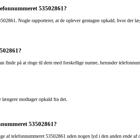
 telefonnummeret 53502861?
 53502861. Nogle rapporterer, at de oplever gentagne opkald, hvor der l
53502861?
 kan finde på at ringe til dem med forskellige numre, herunder telefon
e længere modtager opkald fra det.
efonnummeret 53502861?
ange af telefonnummeret 53502861 uden nogen lyd i den anden ende af 