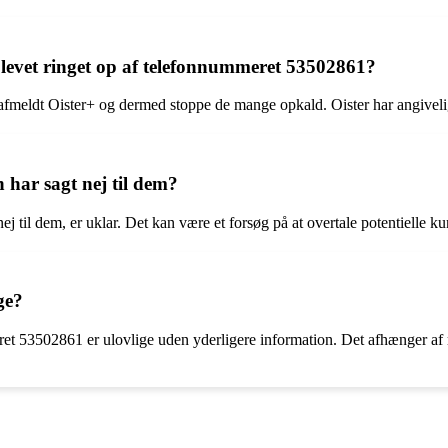
 blevet ringet op af telefonnummeret 53502861?
e afmeldt Oister+ og dermed stoppe de mange opkald. Oister har angivel
 har sagt nej til dem?
nej til dem, er uklar. Det kan være et forsøg på at overtale potentielle ku
ge?
ret 53502861 er ulovlige uden yderligere information. Det afhænger af 