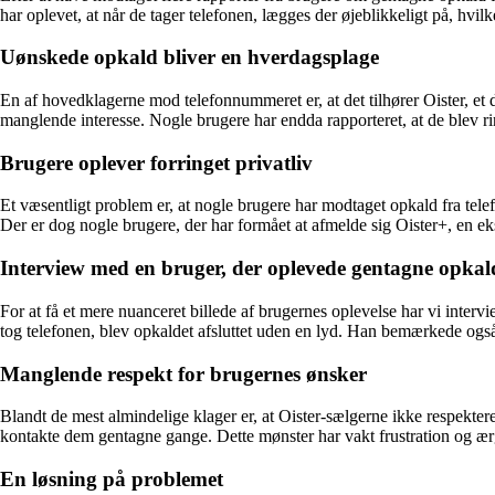
har oplevet, at når de tager telefonen, lægges der øjeblikkeligt på, hvilket 
Uønskede opkald bliver en hverdagsplage
En af hovedklagerne mod telefonnummeret er, at det tilhører Oister, et 
manglende interesse. Nogle brugere har endda rapporteret, at de blev rin
Brugere oplever forringet privatliv
Et væsentligt problem er, at nogle brugere har modtaget opkald fra tel
Der er dog nogle brugere, der har formået at afmelde sig Oister+, en eks
Interview med en bruger, der oplevede gentagne opkal
For at få et mere nuanceret billede af brugernes oplevelse har vi inte
tog telefonen, blev opkaldet afsluttet uden en lyd. Han bemærkede også
Manglende respekt for brugernes ønsker
Blandt de mest almindelige klager er, at Oister-sælgerne ikke respektere
kontakte dem gentagne gange. Dette mønster har vakt frustration og ærg
En løsning på problemet