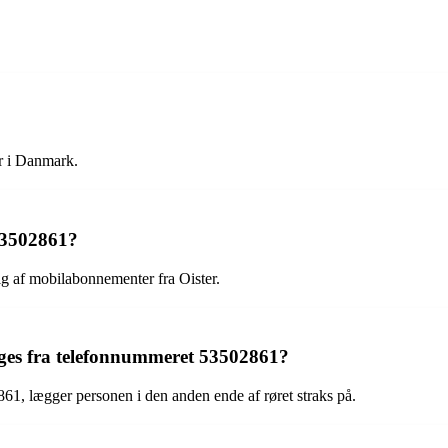
r i Danmark.
 53502861?
lg af mobilabonnementer fra Oister.
inges fra telefonnummeret 53502861?
61, lægger personen i den anden ende af røret straks på.