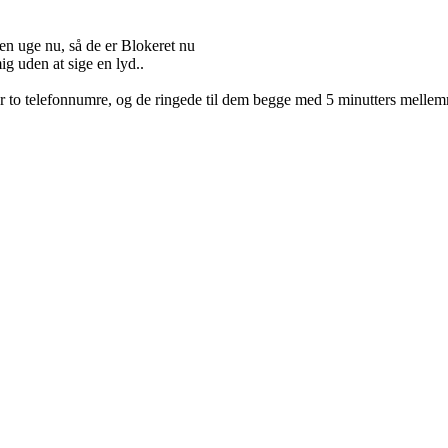
en uge nu, så de er Blokeret nu
g uden at sige en lyd..
har to telefonnumre, og de ringede til dem begge med 5 minutters mell