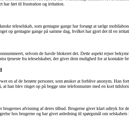
har ført til frustration og irritation.
danske teleselskab, som gentagne gange har forsøgt at sælge mobilabonne
get op gentagne gange på samme dag, hvilket har gjort det til en irritat
efonnummeret, selvom de havde blokeret det. Dette aspekt rejser bekymri
tra tjeneste fra teleselskabet, der giver dem mulighed for at kontakte br
d
rviewet en af de berørte personer, som ønsker at forblive anonym. Han f
, at han blev ringet op på begge sine telefonnumre med en kort tidsfors
r brugernes afvisning af deres tilbud. Brugerne giver klart udtryk for d
relse hos brugerne og har givet anledning til spørgsmål om selskabets 