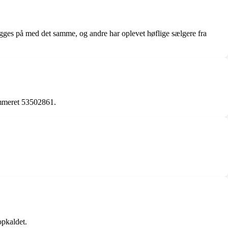
ægges på med det samme, og andre har oplevet høflige sælgere fra
nummeret 53502861.
opkaldet.