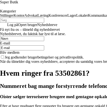
Super Butik
Kategorier
Stillinger
Kontor
Advokat
Læring
Konferencer
Lager
Lokaler
Kommunikat
Log på
Opret bruger
Nyhedsbreve
Få nyt fra os – tilmeld dig nyhedsbrevet
Nyhedsbrevet, du faktisk har lyst til at læse.
E-mail
Bliv medlem
Jeg godkender brugerbetingelser og privatlivspolitik.
Når du tilmelder dig vores nyhedsbrev, accepterer du samtidig vores bru
Hvem ringer fra 53502861?
Nummeret bag mange forstyrrende telefonop
Oister sælger terroriserer brugere med gentagne opkal
Efter at have modtaget flere rapporter fra brugere om gentagne opkald