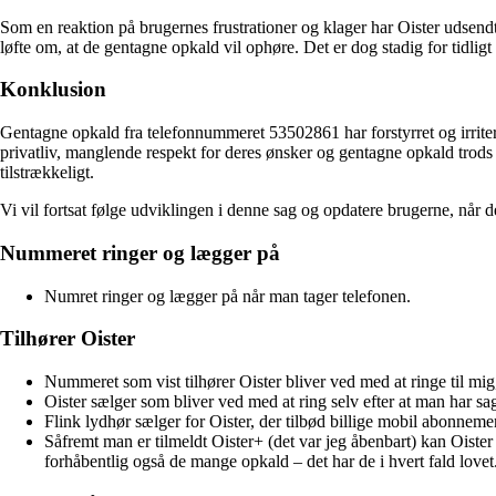
Som en reaktion på brugernes frustrationer og klager har Oister udsendt 
løfte om, at de gentagne opkald vil ophøre. Det er dog stadig for tidligt
Konklusion
Gentagne opkald fra telefonnummeret 53502861 har forstyrret og irriter
privatliv, manglende respekt for deres ønsker og gentagne opkald trods k
tilstrækkeligt.
Vi vil fortsat følge udviklingen i denne sag og opdatere brugerne, når de
Nummeret ringer og lægger på
Numret ringer og lægger på når man tager telefonen.
Tilhører Oister
Nummeret som vist tilhører Oister bliver ved med at ringe til mig
Oister sælger som bliver ved med at ring selv efter at man har sa
Flink lydhør sælger for Oister, der tilbød billige mobil abonnem
Såfremt man er tilmeldt Oister+ (det var jeg åbenbart) kan Oister
forhåbentlig også de mange opkald – det har de i hvert fald lovet