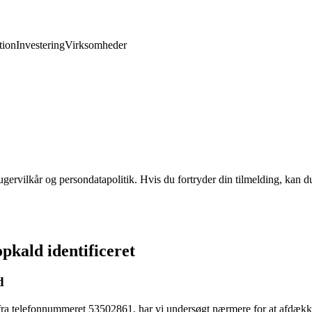
ion
Investering
Virksomheder
gervilkår og persondatapolitik. Hvis du fortryder din tilmelding, kan du
kald identificeret
d
 fra telefonnummeret 53502861, har vi undersøgt nærmere for at afdækk