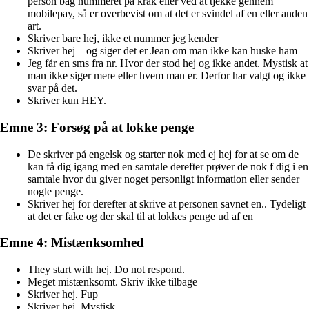
person bag nummeret på krak eller ved at tjekke gennem
mobilepay, så er overbevist om at det er svindel af en eller anden
art.
Skriver bare hej, ikke et nummer jeg kender
Skriver hej – og siger det er Jean om man ikke kan huske ham
Jeg får en sms fra nr. Hvor der stod hej og ikke andet. Mystisk at
man ikke siger mere eller hvem man er. Derfor har valgt og ikke
svar på det.
Skriver kun HEY.
Emne 3: Forsøg på at lokke penge
De skriver på engelsk og starter nok med ej hej for at se om de
kan få dig igang med en samtale derefter prøver de nok f dig i en
samtale hvor du giver noget personligt information eller sender
nogle penge.
Skriver hej for derefter at skrive at personen savnet en.. Tydeligt
at det er fake og der skal til at lokkes penge ud af en
Emne 4: Mistænksomhed
They start with hej. Do not respond.
Meget mistænksomt. Skriv ikke tilbage
Skriver hej. Fup
Skriver hej. Mystisk