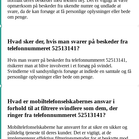
normalt deres beskeder med teksten hej. Det er vigtigt at være
opmærksom på beskeder fra ukendte numre og undlade at
svare, da de kan forsøge at få personlige oplysninger eller bede
om penge.
Hvad sker der, hvis man svarer på beskeder fra
telefonnummeret 52513141?
Hvis man svarer på beskeder fra telefonnummeret 52513141,
risikerer man at blive involveret i et forsøg på svindel.
Svindlerne vil sandsynligvis forsøge at indlede en samtale og få
personlige oplysninger eller bede om penge.
Hvad er mobiltelefonselskabernes ansvar i
forhold til at filtrere svindlere som dem, der
ringer fra telefonnummeret 52513141?
Mobiltelefonselskaberne har ansvaret for at sikre en sikker og
pålidelig tjeneste til deres kunder. Det er vigtigt, at de
implementerer effektive filtreringsmetoder for at beskytte mod