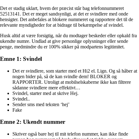
Det er stadig uklart, hvem der præcist står bag telefonnummeret
52513141. Det er meget sandsynligt, at det er svindlere med onde
hensigter. Det anbefales at blokere nummeret og rapportere det til de
relevante myndigheder for at bidrage til bekæmpelse af svindel.
Husk altid at være forsigtig, når du modtager beskeder eller opkald fra
ukendte numre. Undlad at give personlige oplysninger eller sende
penge, medmindre du er 100% sikker på modpartens legitimitet.
Emne 1: Svindel
Det er svindlere, som starter med et Hi2 el. Lign. Og så håber at
nogen bider på, så de kan svindle dem! BLOKER og
RAPPORTER. Utroligt at mobilselskaberne ikke kan filtrere
sådanne svindlere mere effektivt…
Svindel, starter med at skrive Hej.
Svindel..
Sender sms med teksten ‘hej’
Fake
Emne 2: Ukendt nummer
Skriver også bare hej til mit telefon nummer, kan ikke finde