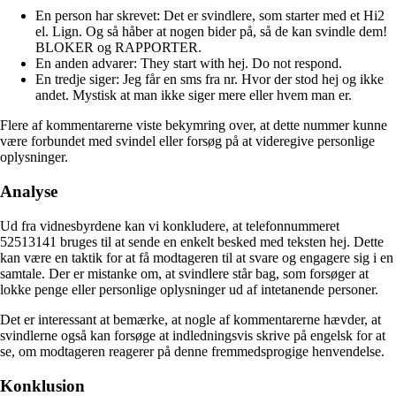
En person har skrevet: Det er svindlere, som starter med et Hi2
el. Lign. Og så håber at nogen bider på, så de kan svindle dem!
BLOKER og RAPPORTER.
En anden advarer: They start with hej. Do not respond.
En tredje siger: Jeg får en sms fra nr. Hvor der stod hej og ikke
andet. Mystisk at man ikke siger mere eller hvem man er.
Flere af kommentarerne viste bekymring over, at dette nummer kunne
være forbundet med svindel eller forsøg på at videregive personlige
oplysninger.
Analyse
Ud fra vidnesbyrdene kan vi konkludere, at telefonnummeret
52513141 bruges til at sende en enkelt besked med teksten hej. Dette
kan være en taktik for at få modtageren til at svare og engagere sig i en
samtale. Der er mistanke om, at svindlere står bag, som forsøger at
lokke penge eller personlige oplysninger ud af intetanende personer.
Det er interessant at bemærke, at nogle af kommentarerne hævder, at
svindlerne også kan forsøge at indledningsvis skrive på engelsk for at
se, om modtageren reagerer på denne fremmedsprogige henvendelse.
Konklusion