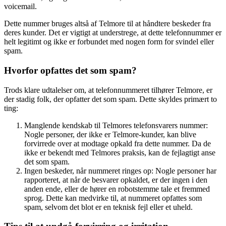
voicemail.
Dette nummer bruges altså af Telmore til at håndtere beskeder fra
deres kunder. Det er vigtigt at understrege, at dette telefonnummer er
helt legitimt og ikke er forbundet med nogen form for svindel eller
spam.
Hvorfor opfattes det som spam?
Trods klare udtalelser om, at telefonnummeret tilhører Telmore, er
der stadig folk, der opfatter det som spam. Dette skyldes primært to
ting:
Manglende kendskab til Telmores telefonsvarers nummer:
Nogle personer, der ikke er Telmore-kunder, kan blive
forvirrede over at modtage opkald fra dette nummer. Da de
ikke er bekendt med Telmores praksis, kan de fejlagtigt anse
det som spam.
Ingen beskeder, når nummeret ringes op: Nogle personer har
rapporteret, at når de besvarer opkaldet, er der ingen i den
anden ende, eller de hører en robotstemme tale et fremmed
sprog. Dette kan medvirke til, at nummeret opfattes som
spam, selvom det blot er en teknisk fejl eller et uheld.