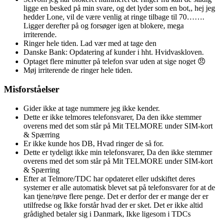
ligge en besked på min svare, og det lyder som en bot,, hej jeg
hedder Lone, vil de være venlig at ringe tilbage til 70…….
Ligger derefter på og forsøger igen at blokere, mega
irriterende.
Ringer hele tiden. Lad vær med at tage den
Danske Bank: Opdatering af kunder i hht. Hvidvaskloven.
Optaget flere minutter på telefon svar uden at sige noget 😠
Møj irriterende de ringer hele tiden.
Misforståelser
Gider ikke at tage nummere jeg ikke kender.
Dette er ikke telmores telefonsvarer, Da den ikke stemmer
overens med det som står på Mit TELMORE under SIM-kort
& Spærring
Er ikke kunde hos DB, Hvad ringer de så for.
Dette er tydeligt ikke min telefonsvarer, Da den ikke stemmer
overens med det som står på Mit TELMORE under SIM-kort
& Spærring
Efter at Telmore/TDC har opdateret eller udskiftet deres
systemer er alle automatisk blevet sat på telefonsvarer for at de
kan tjene/røve flere penge. Det er derfor der er mange der er
utilfredse og Ikke forstår hvad der er sket. Det er ikke altid
grådighed betaler sig i Danmark, Ikke ligesom i TDCs