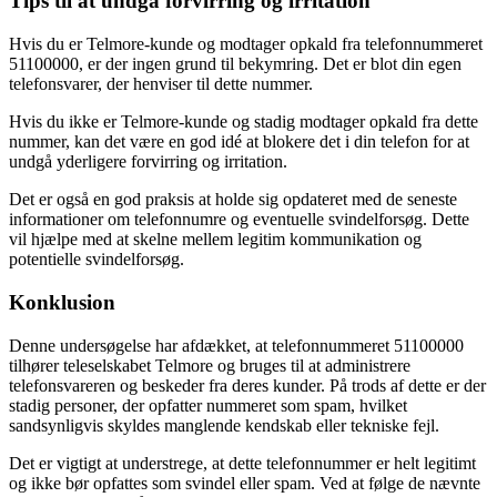
Tips til at undgå forvirring og irritation
Hvis du er Telmore-kunde og modtager opkald fra telefonnummeret
51100000, er der ingen grund til bekymring. Det er blot din egen
telefonsvarer, der henviser til dette nummer.
Hvis du ikke er Telmore-kunde og stadig modtager opkald fra dette
nummer, kan det være en god idé at blokere det i din telefon for at
undgå yderligere forvirring og irritation.
Det er også en god praksis at holde sig opdateret med de seneste
informationer om telefonnumre og eventuelle svindelforsøg. Dette
vil hjælpe med at skelne mellem legitim kommunikation og
potentielle svindelforsøg.
Konklusion
Denne undersøgelse har afdækket, at telefonnummeret 51100000
tilhører teleselskabet Telmore og bruges til at administrere
telefonsvareren og beskeder fra deres kunder. På trods af dette er der
stadig personer, der opfatter nummeret som spam, hvilket
sandsynligvis skyldes manglende kendskab eller tekniske fejl.
Det er vigtigt at understrege, at dette telefonnummer er helt legitimt
og ikke bør opfattes som svindel eller spam. Ved at følge de nævnte