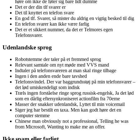
høre om ikke de føler sig bare lidt dumme
Det er der din tlf svarer er
Det til knyttet en telefon svare
En god tlf. Svarer, så mister du aldrig en vigtig besked til dig
En telefon svarer kan ikke være farlig
Det er et sikkert nummer, da det er Telmores egen
Telefonsvarer.
Udenlandske sprog
Robotstemme der taler på et fremmed sprog
Relevant samtale om nyt møde med VVS mand
Indtaler på telefonsvareren at man skal ringe tilbage
Ingen i den anden ende bare tavshed
Telefonsvindel. Der var baggrundsstøj på min telefonsvarer –
det lød umiskendeligt som indisk
Træls ingen forståelse ringe sprog russisk-engelsk, Ja det lød
som en dårlig eftersynkroniseret actionfilm fra 70erne
Masser der snakker udenlandsk, Lyttet til min voicemail
Siger jeg har bestilt en taxa. Men kan godt høre det en
computer stemme
Chinese man obviously not a professional, Telling he was
from Microsoft, Wanting to make me an offer.
Ikke spam eller farligt