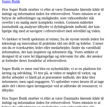
Super Butik
Hos Super Butik stræber vi efter at være Danmarks førende kilde til
indsigt og information inden for erhvervslivet. Vores mission er at
belyse de udfordringer og muligheder, som virksomheder står
overfor i en stadig mere kompleks verden. Gennem målrettet
journalistik og analyser tilbyder vi dybdegående indhold, der kan
hjælpe dig med at navigere i erhvervslivet med selvtillid og viden.
Vi dækker et bredt spektrum af emner, fra de nyeste trends inden for
teknologi og innovation til praktiske råd om drift og ledelse. Uanset
om du er iværksætter, leder eller medarbejder, finder du værdifuld
information, der kan inspirere og informere dig. Vores artikler er
designet til at være let tilgængelige og relevante for alle, der ønsker
at forbedre deres forståelse af erhvervslivet.
Super Butik er mere end blot en nyhedskilde; vi er en platform for
læring og udvikling. Vi tror på, at viden er nøglen til vækst, og
derfor arbejder vi hårdt på at præsentere indhold, der ikke blot
informerer, men også engagerer. Vi opfordrer vores læsere til at tage
aktiv del i deres egen læringsrejse ved at udforske de ressourcer, vi
tilbyder.
Hos Super Butik stræber vi efter at være Danmarks førende kilde til
indsigt og information inden for erhvervslivet. Vores mission er at
belyse de udfordringer og muligheder, som virksomheder står