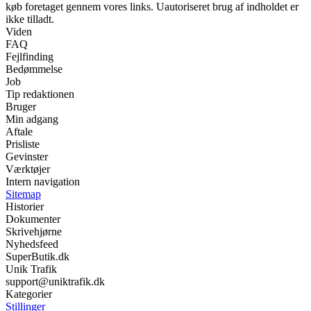
køb foretaget gennem vores links. Uautoriseret brug af indholdet er
ikke tilladt.
Viden
FAQ
Fejlfinding
Bedømmelse
Job
Tip redaktionen
Bruger
Min adgang
Aftale
Prisliste
Gevinster
Værktøjer
Intern navigation
Sitemap
Historier
Dokumenter
Skrivehjørne
Nyhedsfeed
SuperButik.dk
Unik Trafik
support@uniktrafik.dk
Kategorier
Stillinger