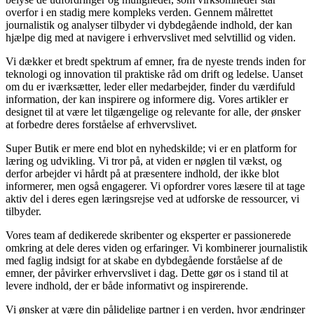
overfor i en stadig mere kompleks verden. Gennem målrettet
journalistik og analyser tilbyder vi dybdegående indhold, der kan
hjælpe dig med at navigere i erhvervslivet med selvtillid og viden.
Vi dækker et bredt spektrum af emner, fra de nyeste trends inden for
teknologi og innovation til praktiske råd om drift og ledelse. Uanset
om du er iværksætter, leder eller medarbejder, finder du værdifuld
information, der kan inspirere og informere dig. Vores artikler er
designet til at være let tilgængelige og relevante for alle, der ønsker
at forbedre deres forståelse af erhvervslivet.
Super Butik er mere end blot en nyhedskilde; vi er en platform for
læring og udvikling. Vi tror på, at viden er nøglen til vækst, og
derfor arbejder vi hårdt på at præsentere indhold, der ikke blot
informerer, men også engagerer. Vi opfordrer vores læsere til at tage
aktiv del i deres egen læringsrejse ved at udforske de ressourcer, vi
tilbyder.
Vores team af dedikerede skribenter og eksperter er passionerede
omkring at dele deres viden og erfaringer. Vi kombinerer journalistik
med faglig indsigt for at skabe en dybdegående forståelse af de
emner, der påvirker erhvervslivet i dag. Dette gør os i stand til at
levere indhold, der er både informativt og inspirerende.
Vi ønsker at være din pålidelige partner i en verden, hvor ændringer