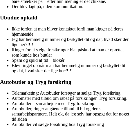
bare smækker på – efter min mening er det chikane.
Der blev lagt på, uden kommunikation.
Ubudne opkald
Ikke iorden at man bliver kontaktet fordi man kigger på deres
hjemmeside
Jeg har hemmelig nummer og beskyttet dit og dat, hvad sker der
lige her?!!!!
Ringer for at sælge forsikringer bla, påskud at man er oprettet
som kunde hos buttler
Spam og spild af tid – blokér
Blev ringet op når man har hemmelig nummer og beskyttet dit
og dat, hvad sker der lige her?!!!!
Autobutler og Tryg forsikring
Telemarketing: Autobutler forsøger at sælge Tryg forsikring.
Automater med tilbud om rabat på forsikringer. Tryg forsikring.
Autobutler – samarbejde med Tryg forsikring.
Autobutler, ringer angående tilbud til bil og deres
samarbejdspartnere. Helt ok, da jeg selv har opsøgt det for noget
tid siden
Autobutler vil sælge forsikring hos Tryg forsikring