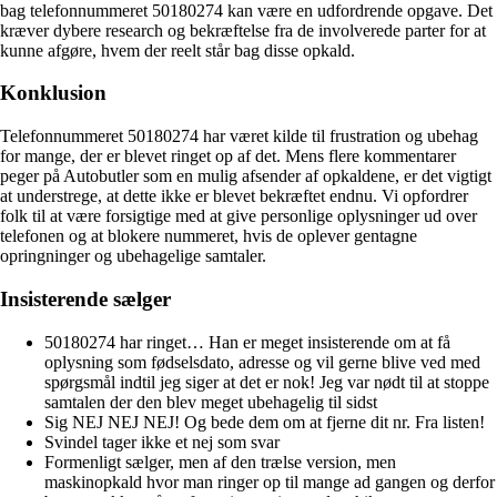
bag telefonnummeret 50180274 kan være en udfordrende opgave. Det
kræver dybere research og bekræftelse fra de involverede parter for at
kunne afgøre, hvem der reelt står bag disse opkald.
Konklusion
Telefonnummeret 50180274 har været kilde til frustration og ubehag
for mange, der er blevet ringet op af det. Mens flere kommentarer
peger på Autobutler som en mulig afsender af opkaldene, er det vigtigt
at understrege, at dette ikke er blevet bekræftet endnu. Vi opfordrer
folk til at være forsigtige med at give personlige oplysninger ud over
telefonen og at blokere nummeret, hvis de oplever gentagne
opringninger og ubehagelige samtaler.
Insisterende sælger
50180274 har ringet… Han er meget insisterende om at få
oplysning som fødselsdato, adresse og vil gerne blive ved med
spørgsmål indtil jeg siger at det er nok! Jeg var nødt til at stoppe
samtalen der den blev meget ubehagelig til sidst
Sig NEJ NEJ NEJ! Og bede dem om at fjerne dit nr. Fra listen!
Svindel tager ikke et nej som svar
Formenligt sælger, men af den trælse version, men
maskinopkald hvor man ringer op til mange ad gangen og derfor