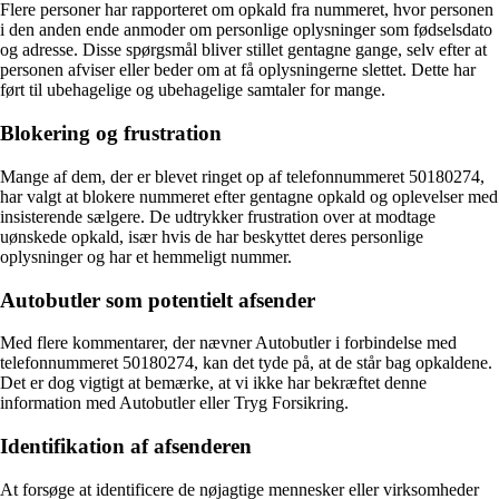
Flere personer har rapporteret om opkald fra nummeret, hvor personen
i den anden ende anmoder om personlige oplysninger som fødselsdato
og adresse. Disse spørgsmål bliver stillet gentagne gange, selv efter at
personen afviser eller beder om at få oplysningerne slettet. Dette har
ført til ubehagelige og ubehagelige samtaler for mange.
Blokering og frustration
Mange af dem, der er blevet ringet op af telefonnummeret 50180274,
har valgt at blokere nummeret efter gentagne opkald og oplevelser med
insisterende sælgere. De udtrykker frustration over at modtage
uønskede opkald, især hvis de har beskyttet deres personlige
oplysninger og har et hemmeligt nummer.
Autobutler som potentielt afsender
Med flere kommentarer, der nævner Autobutler i forbindelse med
telefonnummeret 50180274, kan det tyde på, at de står bag opkaldene.
Det er dog vigtigt at bemærke, at vi ikke har bekræftet denne
information med Autobutler eller Tryg Forsikring.
Identifikation af afsenderen
At forsøge at identificere de nøjagtige mennesker eller virksomheder