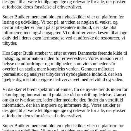
designet til at være let tilgængelige og relevante for alle, der ønsker
at forbedre deres forståelse af erhvervslivet.
Super Butik er mere end blot en nyhedskilde; vi er en platform for
læring og udvikling. Vi tror på, at viden er nøglen til vækst, og
derfor arbejder vi hårdt på at præsentere indhold, der ikke blot
informerer, men også engagerer. Vi opfordrer vores læsere til at tage
aktiv del i deres egen læringsrejse ved at udforske de ressourcer, vi
tilbyder.
Hos Super Butik stræber vi efter at være Danmarks førende kilde til
indsigt og information inden for erhvervslivet. Vores mission er at
belyse de udfordringer og muligheder, som virksomheder står
overfor i en stadig mere kompleks verden. Gennem målrettet
journalistik og analyser tilbyder vi dybdegående indhold, der kan
hjælpe dig med at navigere i erhvervslivet med selvtillid og viden.
Vi dækker et bredt spektrum af emner, fra de nyeste trends inden for
teknologi og innovation til praktiske råd om drift og ledelse. Uanset
om du er iværksætter, leder eller medarbejder, finder du værdifuld
information, der kan inspirere og informere dig. Vores artikler er
designet til at være let tilgængelige og relevante for alle, der ønsker
at forbedre deres forståelse af erhvervslivet.
Super Butik er mere end blot en nyhedskilde; vi er en platform for
læring og udvikling. Vi tror på, at viden er nøglen til vækst, og