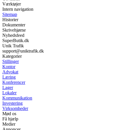
Værktøjer
Intern navigation
Sitemap
Historier
Dokumenter
Skrivehjørne
Nyhedsfeed
SuperButik.dk
Unik Trafik
support@uniktrafik.dk
Kategorier
Stillinger
Kontor
Advokat
Læring
Konferencer
Lager
Lokaler
Kommunikation
Investering
Virksomheder
Mød os
Få hjælp
Medier
Annoncer