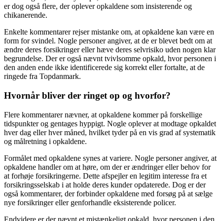
er dog også flere, der oplever opkaldene som insisterende og
chikanerende.
Enkelte kommentarer rejser mistanke om, at opkaldene kan være en
form for svindel. Nogle personer angiver, at de er blevet bedt om at
ændre deres forsikringer eller hæve deres selvrisiko uden nogen klar
begrundelse. Der er også nævnt tvivlsomme opkald, hvor personen i
den anden ende ikke identificerede sig korrekt eller fortalte, at de
ringede fra Topdanmark.
Hvornår bliver der ringet op og hvorfor?
Flere kommentarer nævner, at opkaldene kommer på forskellige
tidspunkter og gentages hyppigt. Nogle oplever at modtage opkaldet
hver dag eller hver måned, hvilket tyder på en vis grad af systematik
og målretning i opkaldene.
Formålet med opkaldene synes at variere. Nogle personer angiver, at
opkaldene handler om at høre, om der er ændringer eller behov for
at forhøje forsikringerne. Dette afspejler en legitim interesse fra et
forsikringsselskab i at holde deres kunder opdaterede. Dog er der
også kommentarer, der forbinder opkaldene med forsøg på at sælge
nye forsikringer eller genforhandle eksisterende policer.
Endvidere er der nævnt et mistænkeligt opkald, hvor personen i den