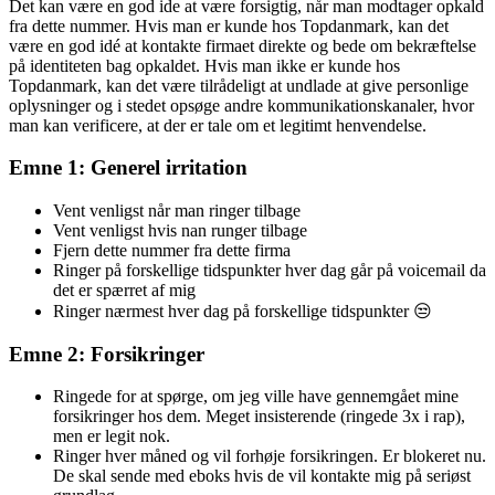
Det kan være en god ide at være forsigtig, når man modtager opkald
fra dette nummer. Hvis man er kunde hos Topdanmark, kan det
være en god idé at kontakte firmaet direkte og bede om bekræftelse
på identiteten bag opkaldet. Hvis man ikke er kunde hos
Topdanmark, kan det være tilrådeligt at undlade at give personlige
oplysninger og i stedet opsøge andre kommunikationskanaler, hvor
man kan verificere, at der er tale om et legitimt henvendelse.
Emne 1: Generel irritation
Vent venligst når man ringer tilbage
Vent venligst hvis nan runger tilbage
Fjern dette nummer fra dette firma
Ringer på forskellige tidspunkter hver dag går på voicemail da
det er spærret af mig
Ringer nærmest hver dag på forskellige tidspunkter 😒
Emne 2: Forsikringer
Ringede for at spørge, om jeg ville have gennemgået mine
forsikringer hos dem. Meget insisterende (ringede 3x i rap),
men er legit nok.
Ringer hver måned og vil forhøje forsikringen. Er blokeret nu.
De skal sende med eboks hvis de vil kontakte mig på seriøst