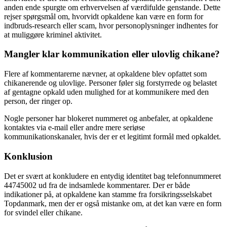
anden ende spurgte om erhvervelsen af værdifulde genstande. Dette
rejser spørgsmål om, hvorvidt opkaldene kan være en form for
indbruds-research eller scam, hvor personoplysninger indhentes for
at muliggøre kriminel aktivitet.
Mangler klar kommunikation eller ulovlig chikane?
Flere af kommentarerne nævner, at opkaldene blev opfattet som
chikanerende og ulovlige. Personer føler sig forstyrrede og belastet
af gentagne opkald uden mulighed for at kommunikere med den
person, der ringer op.
Nogle personer har blokeret nummeret og anbefaler, at opkaldene
kontaktes via e-mail eller andre mere seriøse
kommunikationskanaler, hvis der er et legitimt formål med opkaldet.
Konklusion
Det er svært at konkludere en entydig identitet bag telefonnummeret
44745002 ud fra de indsamlede kommentarer. Der er både
indikationer på, at opkaldene kan stamme fra forsikringsselskabet
Topdanmark, men der er også mistanke om, at det kan være en form
for svindel eller chikane.