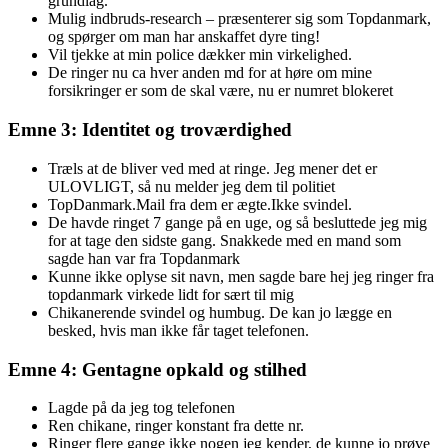
grundlag.
Mulig indbruds-research – præsenterer sig som Topdanmark,
og spørger om man har anskaffet dyre ting!
Vil tjekke at min police dækker min virkelighed.
De ringer nu ca hver anden md for at høre om mine
forsikringer er som de skal være, nu er numret blokeret
Emne 3: Identitet og troværdighed
Træls at de bliver ved med at ringe. Jeg mener det er
ULOVLIGT, så nu melder jeg dem til politiet
TopDanmark.Mail fra dem er ægte.Ikke svindel.
De havde ringet 7 gange på en uge, og så besluttede jeg mig
for at tage den sidste gang. Snakkede med en mand som
sagde han var fra Topdanmark
Kunne ikke oplyse sit navn, men sagde bare hej jeg ringer fra
topdanmark virkede lidt for sært til mig
Chikanerende svindel og humbug. De kan jo lægge en
besked, hvis man ikke får taget telefonen.
Emne 4: Gentagne opkald og stilhed
Lagde på da jeg tog telefonen
Ren chikane, ringer konstant fra dette nr.
Ringer flere gange ikke nogen jeg kender, de kunne jo prøve