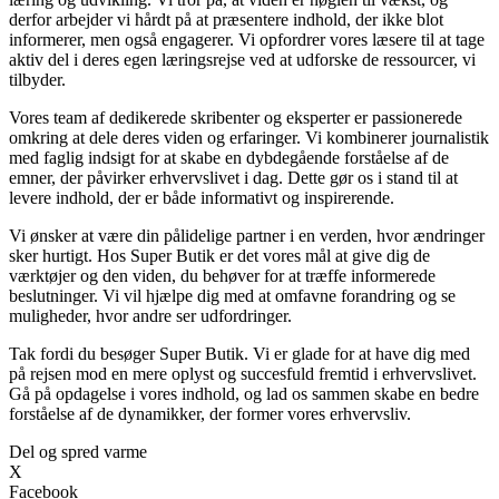
derfor arbejder vi hårdt på at præsentere indhold, der ikke blot
informerer, men også engagerer. Vi opfordrer vores læsere til at tage
aktiv del i deres egen læringsrejse ved at udforske de ressourcer, vi
tilbyder.
Vores team af dedikerede skribenter og eksperter er passionerede
omkring at dele deres viden og erfaringer. Vi kombinerer journalistik
med faglig indsigt for at skabe en dybdegående forståelse af de
emner, der påvirker erhvervslivet i dag. Dette gør os i stand til at
levere indhold, der er både informativt og inspirerende.
Vi ønsker at være din pålidelige partner i en verden, hvor ændringer
sker hurtigt. Hos Super Butik er det vores mål at give dig de
værktøjer og den viden, du behøver for at træffe informerede
beslutninger. Vi vil hjælpe dig med at omfavne forandring og se
muligheder, hvor andre ser udfordringer.
Tak fordi du besøger Super Butik. Vi er glade for at have dig med
på rejsen mod en mere oplyst og succesfuld fremtid i erhvervslivet.
Gå på opdagelse i vores indhold, og lad os sammen skabe en bedre
forståelse af de dynamikker, der former vores erhvervsliv.
Del og spred varme
X
Facebook