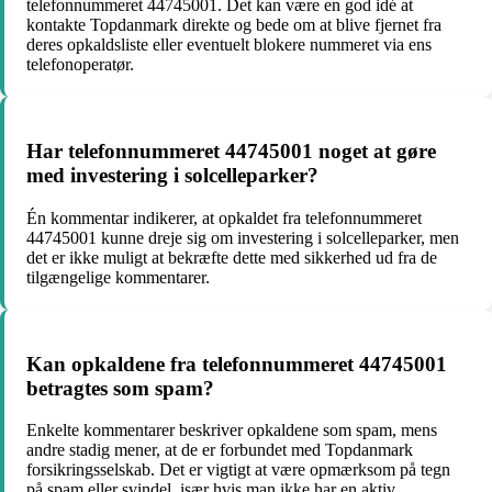
telefonnummeret 44745001. Det kan være en god idé at
kontakte Topdanmark direkte og bede om at blive fjernet fra
deres opkaldsliste eller eventuelt blokere nummeret via ens
telefonoperatør.
Har telefonnummeret 44745001 noget at gøre
med investering i solcelleparker?
Én kommentar indikerer, at opkaldet fra telefonnummeret
44745001 kunne dreje sig om investering i solcelleparker, men
det er ikke muligt at bekræfte dette med sikkerhed ud fra de
tilgængelige kommentarer.
Kan opkaldene fra telefonnummeret 44745001
betragtes som spam?
Enkelte kommentarer beskriver opkaldene som spam, mens
andre stadig mener, at de er forbundet med Topdanmark
forsikringsselskab. Det er vigtigt at være opmærksom på tegn
på spam eller svindel, især hvis man ikke har en aktiv