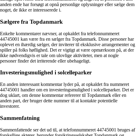
anden ende har forsøgt at opnå personlige oplysninger eller sælge dem
noget, de ikke er interesserede i.
Sælgere fra Topdanmark
Enkelte kommentarer nævner, at opkaldet fra telefonnummeret
44745001 kan være fra en sælger fra Topdanmark. Disse personer har
oplevet en ihærdig sælger, der inviterer til eksklusive arrangementer og
spiller på folks høflighed. Det er vigtigt at være opmærksom på, at der
ikke nødvendigvis er tale om ulovlige aktiviteter, men at nogle
personer finder det irriterende eller ubehageligt.
Investeringsmulighed i solcelleparker
En anden interessant kommentar lyder på, at opkaldet fra nummeret
44745001 handler om en investeringsmulighed i solcelleparker. Det er
dog uklart, om denne kommentar refererer til Topdanmark eller en
anden part, der bruger dette nummer til at kontakte potentielle
investorer.
Sammenfatning
Sammenfattende ser det ud til, at telefonnummeret 44745001 bruges af
forskellige aktører, herunder forsikringsselskabet Topdanmark og