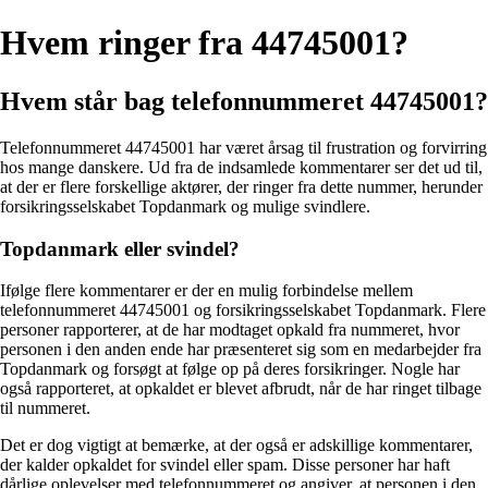
Hvem ringer fra 44745001?
Hvem står bag telefonnummeret 44745001?
Telefonnummeret 44745001 har været årsag til frustration og forvirring
hos mange danskere. Ud fra de indsamlede kommentarer ser det ud til,
at der er flere forskellige aktører, der ringer fra dette nummer, herunder
forsikringsselskabet Topdanmark og mulige svindlere.
Topdanmark eller svindel?
Ifølge flere kommentarer er der en mulig forbindelse mellem
telefonnummeret 44745001 og forsikringsselskabet Topdanmark. Flere
personer rapporterer, at de har modtaget opkald fra nummeret, hvor
personen i den anden ende har præsenteret sig som en medarbejder fra
Topdanmark og forsøgt at følge op på deres forsikringer. Nogle har
også rapporteret, at opkaldet er blevet afbrudt, når de har ringet tilbage
til nummeret.
Det er dog vigtigt at bemærke, at der også er adskillige kommentarer,
der kalder opkaldet for svindel eller spam. Disse personer har haft
dårlige oplevelser med telefonnummeret og angiver, at personen i den