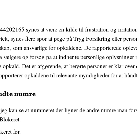
4202165 synes at være en kilde til frustration og irritati
icielt, synes flere spor at pege på Tryg Forsikring eller perso
lskab, som ansvarlige for opkaldene. De rapporterede oplev
a sælgere og forsøg på at indhente personlige oplysninger 
 opkald. Det er afgørende, at berørte personer er klar over 
rapporterer opkaldene til relevante myndigheder for at håndt
endte numre
 jeg kan se at nummeret der ligner de andre numre man fors
 Blokeret.
keret før.