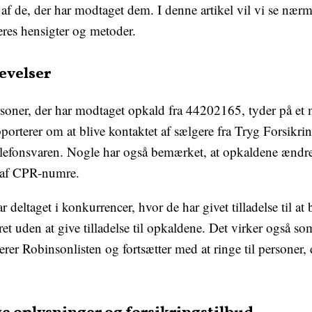
 de, der har modtaget dem. I denne artikel vil vi se nærme
res hensigter og metoder.
evelser
rsoner, der har modtaget opkald fra 44202165, tyder på et
orterer om at blive kontaktet af sælgere fra Tryg Forsikr
telefonsvaren. Nogle har også bemærket, at opkaldene ændre
g af CPR-numre.
 deltaget i konkurrencer, hvor de har givet tilladelse til at
 uden at give tilladelse til opkaldene. Det virker også so
er Robinsonlisten og fortsætter med at ringe til personer, d