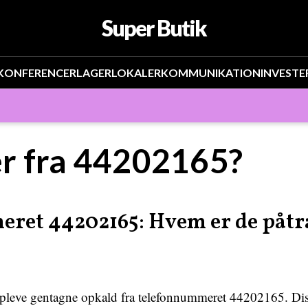
Super Butik
KONFERENCER
LAGER
LOKALER
KOMMUNIKATION
INVESTE
r fra 44202165?
eret 44202165: Hvem er de påt
pleve gentagne opkald fra telefonnummeret 44202165. Disse