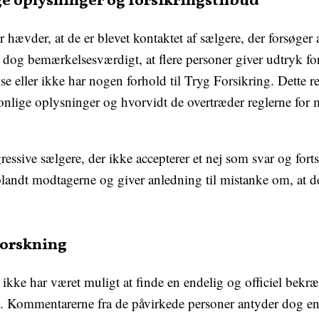
ge oplysninger og forsikringstilbud
hævder, at de er blevet kontaktet af sælgere, der forsøger a
r dog bemærkelsesværdigt, at flere personer giver udtryk for
lse eller ikke har nogen forhold til Tryg Forsikring. Dette
sonlige oplysninger og hvorvidt de overtræder reglerne for
ssive sælgere, der ikke accepterer et nej som svar og fort
 blandt modtagerne og giver anledning til mistanke om, at d
forskning
 ikke har været muligt at finde en endelig og officiel bekræ
Kommentarerne fra de påvirkede personer antyder dog en t