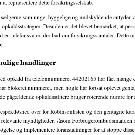
r at repræsentere dette forsikringsselskab.
 sælgerne som unge, hyggelige og undskyldende antyder, a
 opkaldsstrategier. Desuden er det blevet bemærket, at perso
en telefonsvarer, der bad om forsikringssamtaler. Dette un
e.
mulige handlinger
ed opkald fra telefonnummeret 44202165 har fået mange da
e har blokeret nummeret, men nogle har fortsat oplevet genta
t de pågældende opkaldsstiftere bruger roterende numre for
respektløshed over for Robinsonlisten og den gentagne kar
il relevante myndigheder, såsom Forbrugerombudsmanden ell
øgelse og implementere foranstaltninger for at stoppe diss