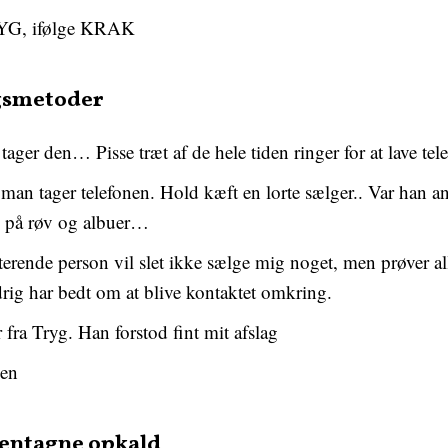
RYG, ifølge KRAK
lgsmetoder
ger den… Pisse træt af de hele tiden ringer for at lave tel
 man tager telefonen. Hold kæft en lorte sælger.. Var han 
n på røv og albuer…
terende person vil slet ikke sælge mig noget, men prøver al
drig har bedt om at blive kontaktet omkring.
fra Tryg. Han forstod fint mit afslag
den
gentagne opkald