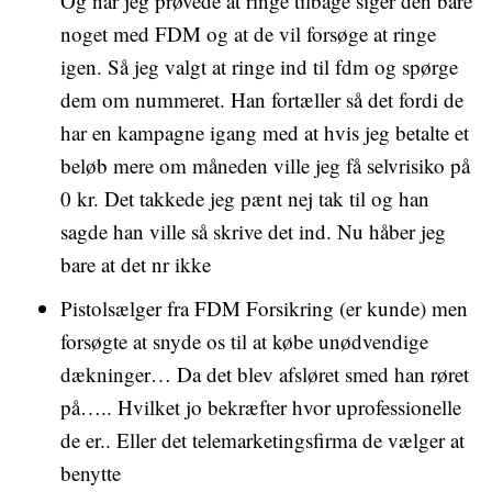
Og når jeg prøvede at ringe tilbage siger den bare
noget med FDM og at de vil forsøge at ringe
igen. Så jeg valgt at ringe ind til fdm og spørge
dem om nummeret. Han fortæller så det fordi de
har en kampagne igang med at hvis jeg betalte et
beløb mere om måneden ville jeg få selvrisiko på
0 kr. Det takkede jeg pænt nej tak til og han
sagde han ville så skrive det ind. Nu håber jeg
bare at det nr ikke
Pistolsælger fra FDM Forsikring (er kunde) men
forsøgte at snyde os til at købe unødvendige
dækninger… Da det blev afsløret smed han røret
på….. Hvilket jo bekræfter hvor uprofessionelle
de er.. Eller det telemarketingsfirma de vælger at
benytte