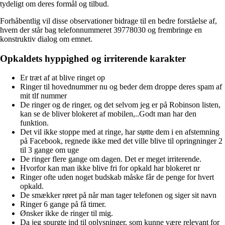
tydeligt om deres formål og tilbud.
Forhåbentlig vil disse observationer bidrage til en bedre forståelse af,
hvem der står bag telefonnummeret 39778030 og frembringe en
konstruktiv dialog om emnet.
Opkaldets hyppighed og irriterende karakter
Er træt af at blive ringet op
Ringer til hovednummer nu og beder dem droppe deres spam af
mit tlf nummer
De ringer og de ringer, og det selvom jeg er på Robinson listen,
kan se de bliver blokeret af mobilen,..Godt man har den
funktion.
Det vil ikke stoppe med at ringe, har støtte dem i en afstemning
på Facebook, regnede ikke med det ville blive til opringninger 2
til 3 gange om uge
De ringer flere gange om dagen. Det er meget irriterende.
Hvorfor kan man ikke blive fri for opkald har blokeret nr
Ringer ofte uden noget budskab måske får de penge for hvert
opkald.
De smækker røret på når man tager telefonen og siger sit navn
Ringer 6 gange på få timer.
Ønsker ikke de ringer til mig.
Da jeg spurgte ind til oplysninger, som kunne være relevant for