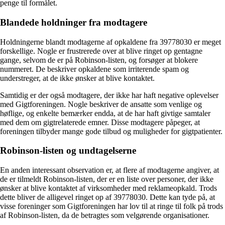
penge til formålet.
Blandede holdninger fra modtagere
Holdningerne blandt modtagerne af opkaldene fra 39778030 er meget
forskellige. Nogle er frustrerede over at blive ringet op gentagne
gange, selvom de er på Robinson-listen, og forsøger at blokere
nummeret. De beskriver opkaldene som irriterende spam og
understreger, at de ikke ønsker at blive kontaktet.
Samtidig er der også modtagere, der ikke har haft negative oplevelser
med Gigtforeningen. Nogle beskriver de ansatte som venlige og
høflige, og enkelte bemærker endda, at de har haft givtige samtaler
med dem om gigtrelaterede emner. Disse modtagere påpeger, at
foreningen tilbyder mange gode tilbud og muligheder for gigtpatienter.
Robinson-listen og undtagelserne
En anden interessant observation er, at flere af modtagerne angiver, at
de er tilmeldt Robinson-listen, der er en liste over personer, der ikke
ønsker at blive kontaktet af virksomheder med reklameopkald. Trods
dette bliver de alligevel ringet op af 39778030. Dette kan tyde på, at
visse foreninger som Gigtforeningen har lov til at ringe til folk på trods
af Robinson-listen, da de betragtes som velgørende organisationer.