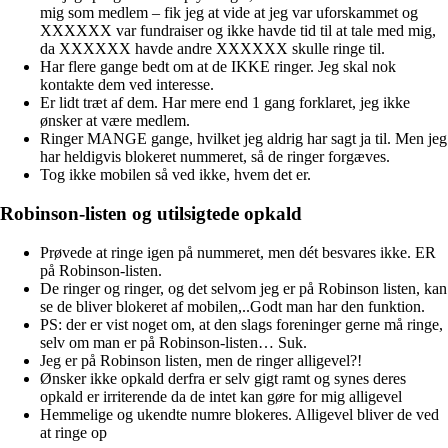
mig som medlem – fik jeg at vide at jeg var uforskammet og
XXXXXX var fundraiser og ikke havde tid til at tale med mig,
da XXXXXX havde andre XXXXXX skulle ringe til.
Har flere gange bedt om at de IKKE ringer. Jeg skal nok
kontakte dem ved interesse.
Er lidt træt af dem. Har mere end 1 gang forklaret, jeg ikke
ønsker at være medlem.
Ringer MANGE gange, hvilket jeg aldrig har sagt ja til. Men jeg
har heldigvis blokeret nummeret, så de ringer forgæves.
Tog ikke mobilen så ved ikke, hvem det er.
Robinson-listen og utilsigtede opkald
Prøvede at ringe igen på nummeret, men dét besvares ikke. ER
på Robinson-listen.
De ringer og ringer, og det selvom jeg er på Robinson listen, kan
se de bliver blokeret af mobilen,..Godt man har den funktion.
PS: der er vist noget om, at den slags foreninger gerne må ringe,
selv om man er på Robinson-listen… Suk.
Jeg er på Robinson listen, men de ringer alligevel?!
Ønsker ikke opkald derfra er selv gigt ramt og synes deres
opkald er irriterende da de intet kan gøre for mig alligevel
Hemmelige og ukendte numre blokeres. Alligevel bliver de ved
at ringe op