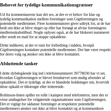
Behovet for tydelige kommunikationsgrænser
Ud fra kommentarerne kan det ses, at der er et behov for klar og
tydelig kommunikation mellem foreninger som Gigtforeningen og
potentielle medlemmer. Flere kommentatorer giver udtryk for, at de har
bedt om ikke at blive ringet op eller har forsøgt at afvise foreningens
medlemsskabstilbud. Nogle oplyser også, at de har blokeret nummeret
eller sendt en mail for at stoppe opkaldene.
Dette indikerer, at der er rum for forbedring i måden, hvorpå
Gigtforeningen kontakter potentielle medlemmer. Der bør være respekt
for deres valg og ønsker om ikke at blive kontaktet.
Afsluttende tanker
I dette dybdegående kig ind i telefonnummeret 39778030 har vi set,
hvordan Gigtforeningen er blevet fremhævet som mulig afsender af
opkaldene. Det er tydeligt, at der er blandede holdninger om, hvorvidt
disse opkald er tiltrængte eller irriterende.
Robinson-listen spiller en rolle i kampen mod telefonteror, men der er
visse undtagelser for velgørende organisationer som Gigtforeningen.
Det er vigtigt for sådanne foreninger at respektere potentielle
medlemmers ønsker om ikke at blive kontaktet og at kommunikere