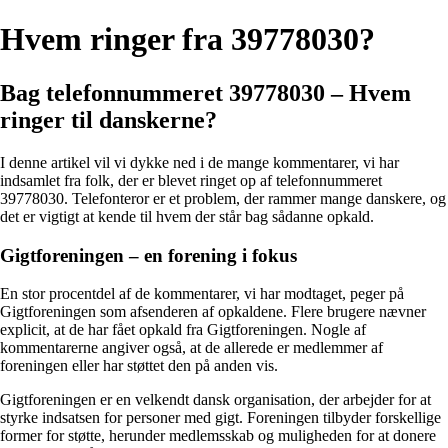
Hvem ringer fra 39778030?
Bag telefonnummeret 39778030 – Hvem
ringer til danskerne?
I denne artikel vil vi dykke ned i de mange kommentarer, vi har
indsamlet fra folk, der er blevet ringet op af telefonnummeret
39778030. Telefonteror er et problem, der rammer mange danskere, og
det er vigtigt at kende til hvem der står bag sådanne opkald.
Gigtforeningen – en forening i fokus
En stor procentdel af de kommentarer, vi har modtaget, peger på
Gigtforeningen som afsenderen af opkaldene. Flere brugere nævner
explicit, at de har fået opkald fra Gigtforeningen. Nogle af
kommentarerne angiver også, at de allerede er medlemmer af
foreningen eller har støttet den på anden vis.
Gigtforeningen er en velkendt dansk organisation, der arbejder for at
styrke indsatsen for personer med gigt. Foreningen tilbyder forskellige
former for støtte, herunder medlemsskab og muligheden for at donere