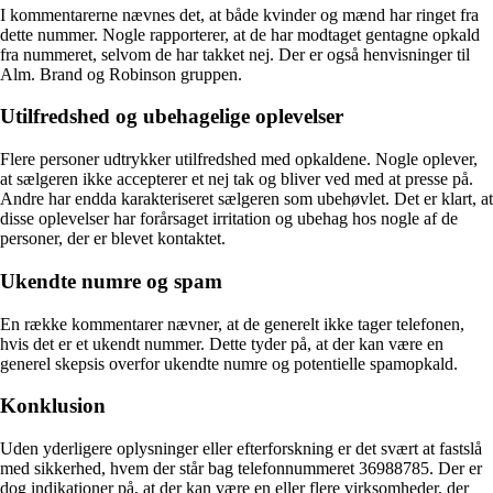
I kommentarerne nævnes det, at både kvinder og mænd har ringet fra
dette nummer. Nogle rapporterer, at de har modtaget gentagne opkald
fra nummeret, selvom de har takket nej. Der er også henvisninger til
Alm. Brand og Robinson gruppen.
Utilfredshed og ubehagelige oplevelser
Flere personer udtrykker utilfredshed med opkaldene. Nogle oplever,
at sælgeren ikke accepterer et nej tak og bliver ved med at presse på.
Andre har endda karakteriseret sælgeren som ubehøvlet. Det er klart, at
disse oplevelser har forårsaget irritation og ubehag hos nogle af de
personer, der er blevet kontaktet.
Ukendte numre og spam
En række kommentarer nævner, at de generelt ikke tager telefonen,
hvis det er et ukendt nummer. Dette tyder på, at der kan være en
generel skepsis overfor ukendte numre og potentielle spamopkald.
Konklusion
Uden yderligere oplysninger eller efterforskning er det svært at fastslå
med sikkerhed, hvem der står bag telefonnummeret 36988785. Der er
dog indikationer på, at der kan være en eller flere virksomheder, der