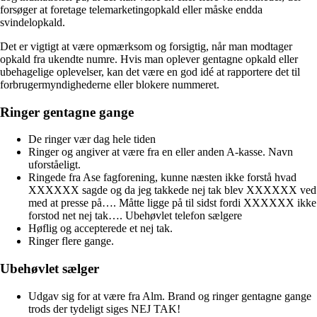
forsøger at foretage telemarketingopkald eller måske endda
svindelopkald.
Det er vigtigt at være opmærksom og forsigtig, når man modtager
opkald fra ukendte numre. Hvis man oplever gentagne opkald eller
ubehagelige oplevelser, kan det være en god idé at rapportere det til
forbrugermyndighederne eller blokere nummeret.
Ringer gentagne gange
De ringer vær dag hele tiden
Ringer og angiver at være fra en eller anden A-kasse. Navn
uforståeligt.
Ringede fra Ase fagforening, kunne næsten ikke forstå hvad
XXXXXX sagde og da jeg takkede nej tak blev XXXXXX ved
med at presse på…. Måtte ligge på til sidst fordi XXXXXX ikke
forstod net nej tak…. Ubehøvlet telefon sælgere
Høflig og accepterede et nej tak.
Ringer flere gange.
Ubehøvlet sælger
Udgav sig for at være fra Alm. Brand og ringer gentagne gange
trods der tydeligt siges NEJ TAK!