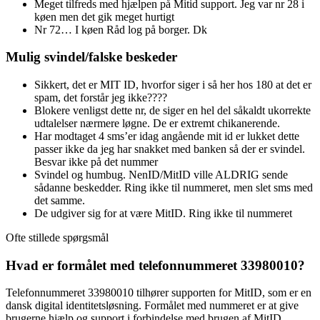
Meget tilfreds med hjælpen på Mitid support. Jeg var nr 28 i
køen men det gik meget hurtigt
Nr 72… I køen Råd log på borger. Dk
Mulig svindel/falske beskeder
Sikkert, det er MIT ID, hvorfor siger i så her hos 180 at det er
spam, det forstår jeg ikke????
Blokere venligst dette nr, de siger en hel del såkaldt ukorrekte
udtalelser nærmere løgne. De er extremt chikanerende.
Har modtaget 4 sms’er idag angående mit id er lukket dette
passer ikke da jeg har snakket med banken så der er svindel.
Besvar ikke på det nummer
Svindel og humbug. NenID/MitID ville ALDRIG sende
sådanne beskedder. Ring ikke til nummeret, men slet sms med
det samme.
De udgiver sig for at være MitID. Ring ikke til nummeret
Ofte stillede spørgsmål
Hvad er formålet med telefonnummeret 33980010?
Telefonnummeret 33980010 tilhører supporten for MitID, som er en
dansk digital identitetsløsning. Formålet med nummeret er at give
brugerne hjælp og support i forbindelse med brugen af MitID.