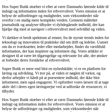
Hos Super Butik stræber vi efter at være Danmarks førende kilde til
indsigt og information inden for erhvervslivet. Vores mission er at
belyse de udfordringer og muligheder, som virksomheder står
overfor i en stadig mere kompleks verden. Gennem målrettet
journalistik og analyser tilbyder vi dybdegående indhold, der kan
hjælpe dig med at navigere i erhvervslivet med selvtillid og viden.
Vi dækker et bredt spektrum af emner, fra de nyeste trends inden for
teknologi og innovation til praktiske råd om drift og ledelse. Uanset
om du er iværksætter, leder eller medarbejder, finder du værdifuld
information, der kan inspirere og informere dig. Vores artikler er
designet til at være let tilgængelige og relevante for alle, der ønsker
at forbedre deres forståelse af erhvervslivet.
Super Butik er mere end blot en nyhedskilde; vi er en platform for
læring og udvikling. Vi tror på, at viden er nøglen til vækst, og
derfor arbejder vi hårdt på at præsentere indhold, der ikke blot
informerer, men også engagerer. Vi opfordrer vores læsere til at tage
aktiv del i deres egen læringsrejse ved at udforske de ressourcer, vi
tilbyder.
Hos Super Butik stræber vi efter at være Danmarks førende kilde til
indsigt og information inden for erhvervslivet. Vores mission er at
belyse de udfordringer og muligheder, som virksomheder står