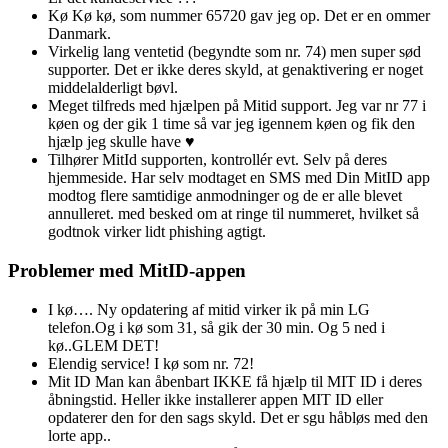
Kø Kø kø, som nummer 65720 gav jeg op. Det er en ommer
Danmark.
Virkelig lang ventetid (begyndte som nr. 74) men super sød
supporter. Det er ikke deres skyld, at genaktivering er noget
middelalderligt bøvl.
Meget tilfreds med hjælpen på Mitid support. Jeg var nr 77 i
køen og der gik 1 time så var jeg igennem køen og fik den
hjælp jeg skulle have ♥️
Tilhører MitId supporten, kontrollér evt. Selv på deres
hjemmeside. Har selv modtaget en SMS med Din MitID app
modtog flere samtidige anmodninger og de er alle blevet
annulleret. med besked om at ringe til nummeret, hvilket så
godtnok virker lidt phishing agtigt.
Problemer med MitID-appen
I kø…. Ny opdatering af mitid virker ik på min LG
telefon.Og i kø som 31, så gik der 30 min. Og 5 ned i
kø..GLEM DET!
Elendig service! I kø som nr. 72!
Mit ID Man kan åbenbart IKKE få hjælp til MIT ID i deres
åbningstid. Heller ikke installerer appen MIT ID eller
opdaterer den for den sags skyld. Det er sgu håbløs med den
lorte app..