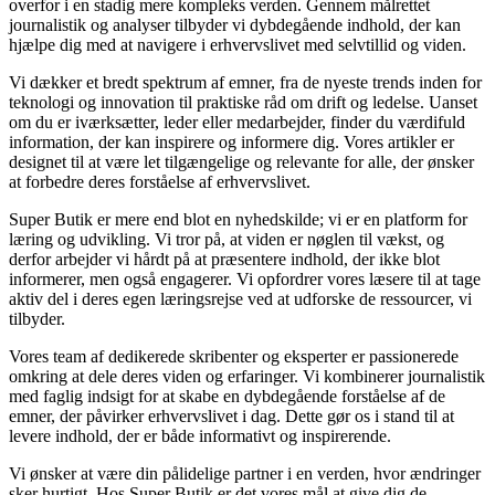
overfor i en stadig mere kompleks verden. Gennem målrettet
journalistik og analyser tilbyder vi dybdegående indhold, der kan
hjælpe dig med at navigere i erhvervslivet med selvtillid og viden.
Vi dækker et bredt spektrum af emner, fra de nyeste trends inden for
teknologi og innovation til praktiske råd om drift og ledelse. Uanset
om du er iværksætter, leder eller medarbejder, finder du værdifuld
information, der kan inspirere og informere dig. Vores artikler er
designet til at være let tilgængelige og relevante for alle, der ønsker
at forbedre deres forståelse af erhvervslivet.
Super Butik er mere end blot en nyhedskilde; vi er en platform for
læring og udvikling. Vi tror på, at viden er nøglen til vækst, og
derfor arbejder vi hårdt på at præsentere indhold, der ikke blot
informerer, men også engagerer. Vi opfordrer vores læsere til at tage
aktiv del i deres egen læringsrejse ved at udforske de ressourcer, vi
tilbyder.
Vores team af dedikerede skribenter og eksperter er passionerede
omkring at dele deres viden og erfaringer. Vi kombinerer journalistik
med faglig indsigt for at skabe en dybdegående forståelse af de
emner, der påvirker erhvervslivet i dag. Dette gør os i stand til at
levere indhold, der er både informativt og inspirerende.
Vi ønsker at være din pålidelige partner i en verden, hvor ændringer
sker hurtigt. Hos Super Butik er det vores mål at give dig de