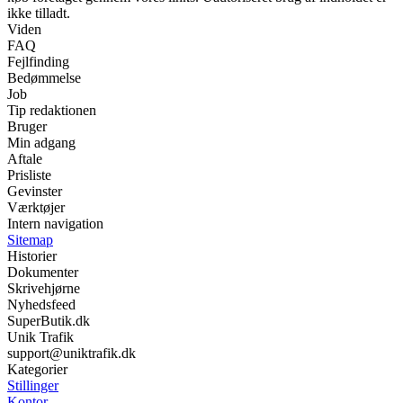
ikke tilladt.
Viden
FAQ
Fejlfinding
Bedømmelse
Job
Tip redaktionen
Bruger
Min adgang
Aftale
Prisliste
Gevinster
Værktøjer
Intern navigation
Sitemap
Historier
Dokumenter
Skrivehjørne
Nyhedsfeed
SuperButik.dk
Unik Trafik
support@uniktrafik.dk
Kategorier
Stillinger
Kontor