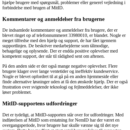
hjælpe brugere med spørgsmål, problemer eller generel vejledning i
forbindelse med brugen af MitID.
Kommentarer og anmeldelser fra brugerne
De indsamlede kommentarer og anmeldelser fra brugere, der er
blevet ringet op af telefonnummeret 33980010, er blandet. Nogle er
meget tilfredse med den hjælp og support, de har fået igennem
supportlinjen. De beskriver medarbejderne som tålmodige,
behagelige og oplysende. Der er endda positive oplevelser med
kompetent support, der står til rådighed sent om aftenen.
På den anden side er der også mange negative oplevelser. Flere
brugere klager over lange ventetider og ineffektiv kundeservice.
Nogle er blevet opfordret til at gå på en anden hjemmeside eller
finde alternative løsninger uden at få den ønskede hjælp. Der er også
frustration over svigtende teknologi og fejlmeddelelser, der ikke
løser problemet.
MitID-supportens udfordringer
Det er tydeligt, at MitID-supporten står over for udfordringer. Med
indførelsen af MitID som erstatning for NemID har der været en
overgangsperiode, hvor brugere har skulle vænne sig til det nye