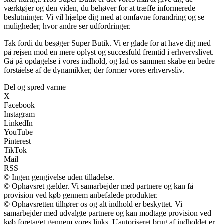
værktøjer og den viden, du behøver for at træffe informerede
beslutninger. Vi vil hjælpe dig med at omfavne forandring og se
muligheder, hvor andre ser udfordringer.
Tak fordi du besøger Super Butik. Vi er glade for at have dig med
på rejsen mod en mere oplyst og succesfuld fremtid i erhvervslivet.
Gå på opdagelse i vores indhold, og lad os sammen skabe en bedre
forståelse af de dynamikker, der former vores erhvervsliv.
Del og spred varme
X
Facebook
Instagram
LinkedIn
YouTube
Pinterest
TikTok
Mail
RSS
© Ingen gengivelse uden tilladelse.
© Ophavsret gælder. Vi samarbejder med partnere og kan få
provision ved køb gennem anbefalede produkter.
© Ophavsretten tilhører os og alt indhold er beskyttet. Vi
samarbejder med udvalgte partnere og kan modtage provision ved
køb foretaget gennem vores links. Uautoriseret brug af indholdet er