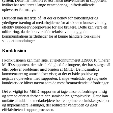
system. Dette har medført et stort antal henvendelser til supporten,
hvilket har resulteret i lange ventetider og utilfredsstillende
oplevelser for mange.
Desuden kan det tyde på, at der er behov for forbedringer og
yderligere træning af medarbejderne for at sikre en konsekvent og
effektiv kundeserviceoplevelse for alle brugere. Dette kan være en
udfordring, da det kræver både teknisk viden og gode
kommunikationsfærdigheder for at kunne håndtere forskellige
supportanmodninger.
Konklusion
I konklusionen kan man sige, at telefonnummeret 33980010 tilhører
MitID-supporten, der står til rådighed for brugere, der har spørgsmål
eller oplever problemer med brugen af MitID. De indsamlede
kommentarer og anmeldelser viser, at der er både positive og
negative oplevelser med supporten. Lange ventetider og svigtende
kundeservice bliver nævnt som de mest fremtrædende udfordringer.
Det er vigtigt for MitID-supporten at tage disse udfordringer til sig
og stræbe efter at forbedre den samlede brugeroplevelse. Dette kan
omfatte at uddanne medarbejdere bedre, optimere tekniske systemer
og implementere løsninger, der reducerer ventetiden og øger
effektiviteten i supportprocessen.