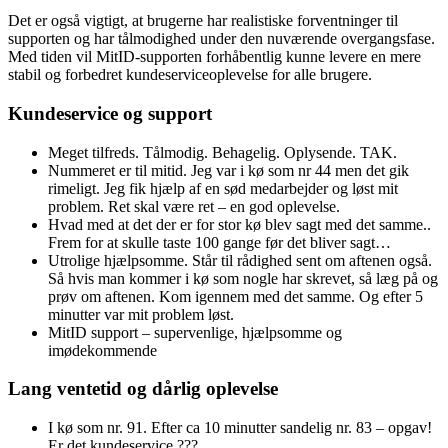
Det er også vigtigt, at brugerne har realistiske forventninger til
supporten og har tålmodighed under den nuværende overgangsfase.
Med tiden vil MitID-supporten forhåbentlig kunne levere en mere
stabil og forbedret kundeserviceoplevelse for alle brugere.
Kundeservice og support
Meget tilfreds. Tålmodig. Behagelig. Oplysende. TAK.
Nummeret er til mitid. Jeg var i kø som nr 44 men det gik
rimeligt. Jeg fik hjælp af en sød medarbejder og løst mit
problem. Ret skal være ret – en god oplevelse.
Hvad med at det der er for stor kø blev sagt med det samme..
Frem for at skulle taste 100 gange før det bliver sagt…
Utrolige hjælpsomme. Står til rådighed sent om aftenen også.
Så hvis man kommer i kø som nogle har skrevet, så læg på og
prøv om aftenen. Kom igennem med det samme. Og efter 5
minutter var mit problem løst.
MitID support – supervenlige, hjælpsomme og
imødekommende
Lang ventetid og dårlig oplevelse
I kø som nr. 91. Efter ca 10 minutter sandelig nr. 83 – opgav!
Er det kundeservice ???