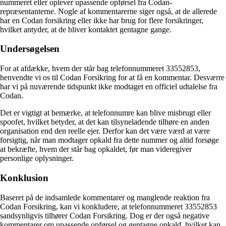
nummeret eller oplever upassende opførsel fra Codan-
repræsentanterne. Nogle af kommentarerne siger også, at de allerede
har en Codan forsikring eller ikke har brug for flere forsikringer,
hvilket antyder, at de bliver kontaktet gentagne gange.
Undersøgelsen
For at afdække, hvem der står bag telefonnummeret 33552853,
henvendte vi os til Codan Forsikring for at få en kommentar. Desværre
har vi på nuværende tidspunkt ikke modtaget en officiel udtalelse fra
Codan.
Det er vigtigt at bemærke, at telefonnumre kan blive misbrugt eller
spoofet, hvilket betyder, at det kan tilsyneladende tilhøre en anden
organisation end den reelle ejer. Derfor kan det være værd at være
forsigtig, når man modtager opkald fra dette nummer og altid forsøge
at bekræfte, hvem der står bag opkaldet, før man videregiver
personlige oplysninger.
Konklusion
Baseret på de indsamlede kommentarer og manglende reaktion fra
Codan Forsikring, kan vi konkludere, at telefonnummeret 33552853
sandsynligvis tilhører Codan Forsikring. Dog er der også negative
kommentarer om upassende opførsel og gentagne opkald, hvilket kan