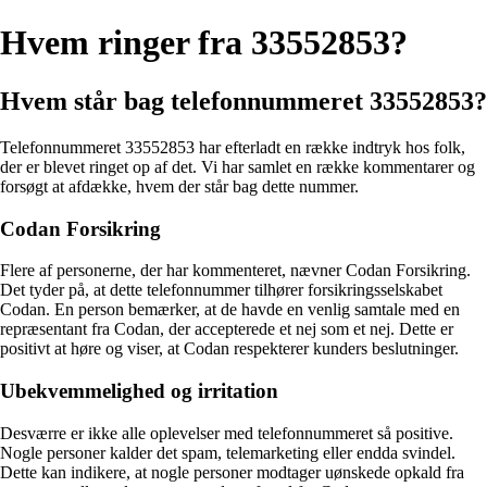
Hvem ringer fra 33552853?
Hvem står bag telefonnummeret 33552853?
Telefonnummeret 33552853 har efterladt en række indtryk hos folk,
der er blevet ringet op af det. Vi har samlet en række kommentarer og
forsøgt at afdække, hvem der står bag dette nummer.
Codan Forsikring
Flere af personerne, der har kommenteret, nævner Codan Forsikring.
Det tyder på, at dette telefonnummer tilhører forsikringsselskabet
Codan. En person bemærker, at de havde en venlig samtale med en
repræsentant fra Codan, der accepterede et nej som et nej. Dette er
positivt at høre og viser, at Codan respekterer kunders beslutninger.
Ubekvemmelighed og irritation
Desværre er ikke alle oplevelser med telefonnummeret så positive.
Nogle personer kalder det spam, telemarketing eller endda svindel.
Dette kan indikere, at nogle personer modtager uønskede opkald fra