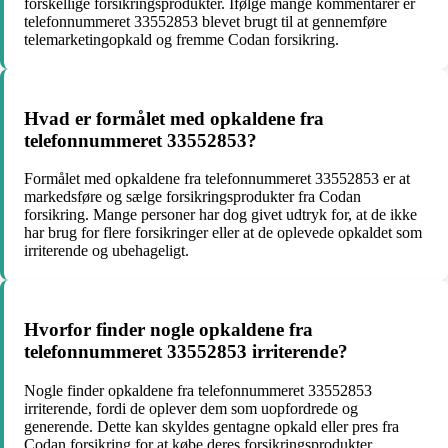
forskellige forsikringsprodukter. Ifølge mange kommentarer er
telefonnummeret 33552853 blevet brugt til at gennemføre
telemarketingopkald og fremme Codan forsikring.
Hvad er formålet med opkaldene fra
telefonnummeret 33552853?
Formålet med opkaldene fra telefonnummeret 33552853 er at
markedsføre og sælge forsikringsprodukter fra Codan
forsikring. Mange personer har dog givet udtryk for, at de ikke
har brug for flere forsikringer eller at de oplevede opkaldet som
irriterende og ubehageligt.
Hvorfor finder nogle opkaldene fra
telefonnummeret 33552853 irriterende?
Nogle finder opkaldene fra telefonnummeret 33552853
irriterende, fordi de oplever dem som uopfordrede og
generende. Dette kan skyldes gentagne opkald eller pres fra
Codan forsikring for at købe deres forsikringsprodukter.