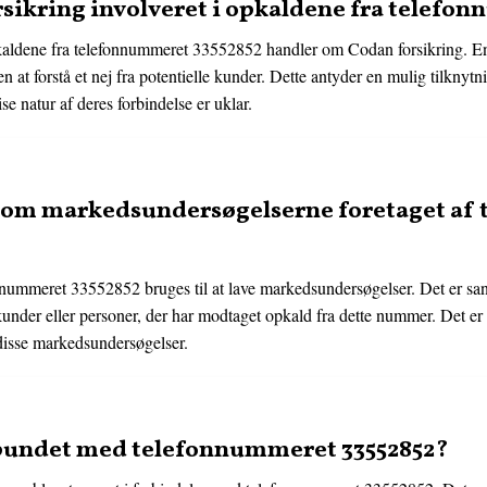
sikring involveret i opkaldene fra telefo
kaldene fra telefonnummeret 33552852 handler om Codan forsikring. En
den at forstå et nej fra potentielle kunder. Dette antyder en mulig tilkn
e natur af deres forbindelse er uklar.
e om markedsundersøgelserne foretaget a
onnummeret 33552852 bruges til at lave markedsundersøgelser. Det er san
kunder eller personer, der har modtaget opkald fra dette nummer. Det er d
disse markedsundersøgelser.
rbundet med telefonnummeret 33552852?