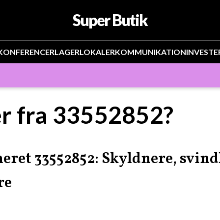
Super Butik
KONFERENCER
LAGER
LOKALER
KOMMUNIKATION
INVESTE
r fra 33552852?
ret 33552852: Skyldnere, svind
re