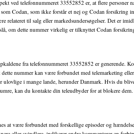
kt ved telefonnummeret 33552852 er, at flere personer nævne
som Codan, som ikke forstår et nej og Codan forsikring in
e relateret til salg eller markedsundersøgelser. Det er imidle
stslå, om dette nummer virkelig er tilknyttet Codan forsikring
t opkaldene fra telefonnummeret 33552852 er generende. 
 dette nummer kan være forbundet med telemarketing eller s
 ulovlige i mange lande, herunder Danmark. Hvis du bliver 
umre, kan du kontakte din teleudbyder for at blokere dem.
s at være forbundet med forskellige episoder og hændels
nere eller svindlere, indikerer andre kommentarer en forbin