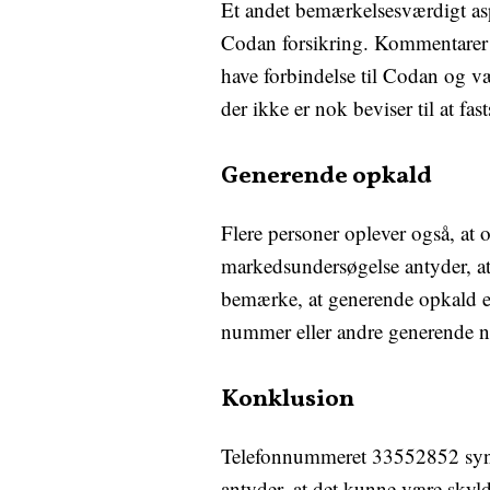
Et andet bemærkelsesværdigt aspe
Codan forsikring. Kommentarer 
have forbindelse til Codan og vær
der ikke er nok beviser til at fa
Generende opkald
Flere personer oplever også, a
markedsundersøgelse antyder, at
bemærke, at generende opkald er
nummer eller andre generende n
Konklusion
Telefonnummeret 33552852 syne
antyder, at det kunne være skyld