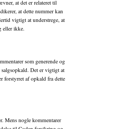
r, at det er relateret til
dikerer, at dette nummer kan
rtid vigtigt at understrege, at
 eller ikke.
Kommentarer som generende og
algsopkald. Det er vigtigt at
forstyrret af opkald fra dette
er. Mens nogle kommentarer
delse til Codan forsikring og