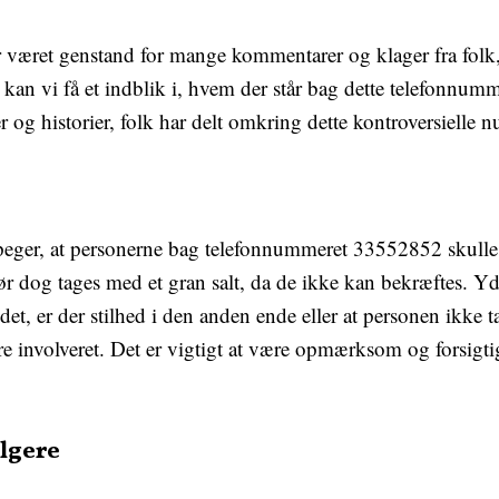
ret genstand for mange kommentarer og klager fra folk, de
n vi få et indblik i, hvem der står bag dette telefonnumme
er og historier, folk har delt omkring dette kontroversielle 
ger, at personerne bag telefonnummeret 33552852 skulle 
r dog tages med et gran salt, da de ikke kan bekræftes. Yd
det, er der stilhed i den anden ende eller at personen ikke ta
ere involveret. Det er vigtigt at være opmærksom og forsigt
lgere