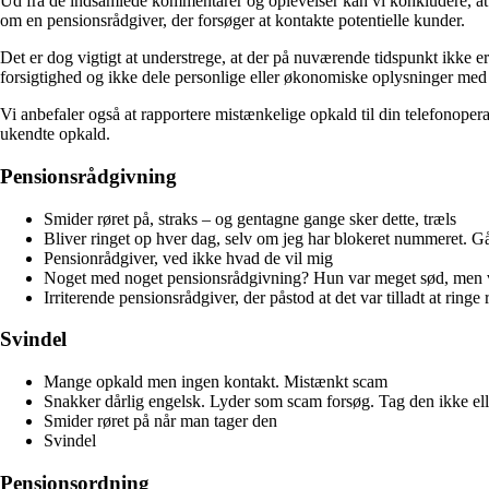
Ud fra de indsamlede kommentarer og oplevelser kan vi konkludere, at 
om en pensionsrådgiver, der forsøger at kontakte potentielle kunder.
Det er dog vigtigt at understrege, at der på nuværende tidspunkt ikke er
forsigtighed og ikke dele personlige eller økonomiske oplysninger med
Vi anbefaler også at rapportere mistænkelige opkald til din telefonoperat
ukendte opkald.
Pensionsrådgivning
Smider røret på, straks – og gentagne gange sker dette, træls
Bliver ringet op hver dag, selv om jeg har blokeret nummeret. G
Pensionrådgiver, ved ikke hvad de vil mig
Noget med noget pensionsrådgivning? Hun var meget sød, men vi
Irriterende pensionsrådgiver, der påstod at det var tilladt at ringe 
Svindel
Mange opkald men ingen kontakt. Mistænkt scam
Snakker dårlig engelsk. Lyder som scam forsøg. Tag den ikke elle
Smider røret på når man tager den
Svindel
Pensionsordning