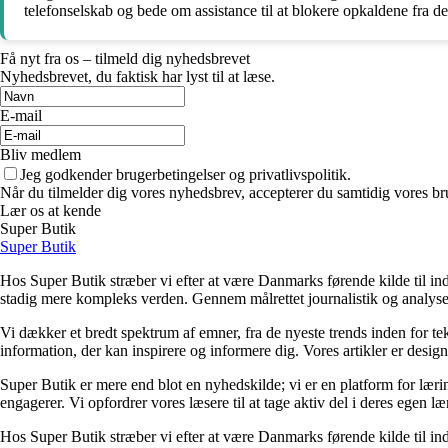
telefonselskab og bede om assistance til at blokere opkaldene fra d
Få nyt fra os – tilmeld dig nyhedsbrevet
Nyhedsbrevet, du faktisk har lyst til at læse.
E-mail
Bliv medlem
Jeg godkender brugerbetingelser og privatlivspolitik.
Når du tilmelder dig vores nyhedsbrev, accepterer du samtidig vores bru
Lær os at kende
Super Butik
Super Butik
Hos Super Butik stræber vi efter at være Danmarks førende kilde til ind
stadig mere kompleks verden. Gennem målrettet journalistik og analyser
Vi dækker et bredt spektrum af emner, fra de nyeste trends inden for tek
information, der kan inspirere og informere dig. Vores artikler er designet
Super Butik er mere end blot en nyhedskilde; vi er en platform for lærin
engagerer. Vi opfordrer vores læsere til at tage aktiv del i deres egen læ
Hos Super Butik stræber vi efter at være Danmarks førende kilde til ind