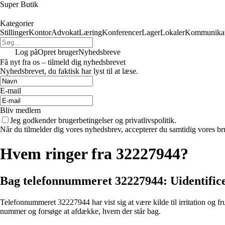
Super Butik
Kategorier
Stillinger
Kontor
Advokat
Læring
Konferencer
Lager
Lokaler
Kommunikat
Log på
Opret bruger
Nyhedsbreve
Få nyt fra os – tilmeld dig nyhedsbrevet
Nyhedsbrevet, du faktisk har lyst til at læse.
E-mail
Bliv medlem
Jeg godkender brugerbetingelser og privatlivspolitik.
Når du tilmelder dig vores nyhedsbrev, accepterer du samtidig vores bru
Hvem ringer fra 32227944?
Bag telefonnummeret 32227944: Uidentificer
Telefonnummeret 32227944 har vist sig at være kilde til irritation og fru
nummer og forsøge at afdække, hvem der står bag.