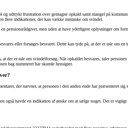
44 og udtrykt frustration over gentagne opkald samt mangel på kommun
uden flere indikationer, der kan vække mistanke om svindel.
re en pensionsrådgiver, men uden at have yderligere oplysninger om fo
besvares eller forsøges besvaret. Dette kan tyde på, at der er tale om e
at der er tale om svindelforsøg. Når opkaldet besvares, taler personen
rsonen bag nummeret har skumle hensigter.
iver?
tarer, der nævner, at personen i den anden ende har præsenteret sig som
n også havde en indikation af ønske om at sælge noget. Det er vigtigt a