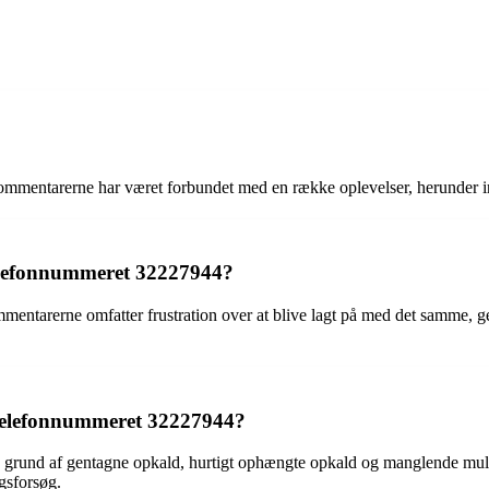
mentarerne har været forbundet med en række oplevelser, herunder irr
 telefonnummeret 32227944?
entarerne omfatter frustration over at blive lagt på med det samme, g
af telefonnummeret 32227944?
 grund af gentagne opkald, hurtigt ophængte opkald og manglende mulig
gsforsøg.