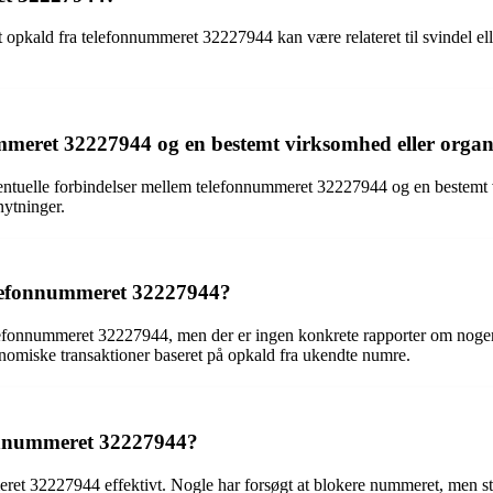
opkald fra telefonnummeret 32227944 kan være relateret til svindel ell
mmeret 32227944 og en bestemt virksomhed eller organ
tuelle forbindelser mellem telefonnummeret 32227944 og en bestemt vi
nytninger.
 telefonnummeret 32227944?
onnummeret 32227944, men der er ingen konkrete rapporter om nogen, d
onomiske transaktioner baseret på opkald fra ukendte numre.
fonnummeret 32227944?
ret 32227944 effektivt. Nogle har forsøgt at blokere nummeret, men st