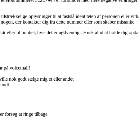
telefonnummeret 32227944 er forbundet med flere negative erfaringer o
 tilstrækkelige oplysninger til at fastslå identiteten af personen eller
 nogen, der kontakter dig fra dette nummer eller som skaber mistanke.
ør eller til politiet, hvis det er nødvendigt. Husk altid at holde dig op
år på voicemail!
lle nok godt sælge mig et eller andet
rundt
r forsøg at ringe tilbage