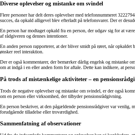
Diverse oplevelser og mistanke om svindel
Flere personer har delt deres oplevelser med telefonnummeret 322279
succes, da opkald alligevel blev efterladt på telefonsvarer. Der er des
En person har modtaget opkald fra en person, der udgav sig for at væ
af ​​rådgiveren og dennes intentioner.
En anden person rapporterer, at der bliver smidt på røret, når opkaldet 
ønsker reel interaktion.
Der er også kommentarer, der bemærker dårlig engelsk og mistanke om, 
om at indgå i en eller anden form for aftale. Dette kan indikere, at pe
På trods af mistænkelige aktiviteter – en pensionsrådg
Trods de negative oplevelser og mistanke om svindel, er der også kommen
om en person eller virksomhed, der tilbyder pensionsrådgivning.
En person beskriver, at den pågældende pensionsrådgiver var venlig, me
forudgående tilladelse eller troværdighed.
Sammenfatning af observationer