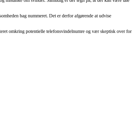
g mistanke om svindel. Samtidig er der tegn på, at der kan være tale
 virksomheden bag nummeret. Det er derfor afgørende at udvise
dateret omkring potentielle telefonsvindelnumre og vær skeptisk over for