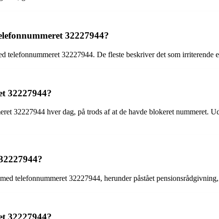
d telefonnummeret 32227944?
 telefonnummeret 32227944. De fleste beskriver det som irriterende el
et 32227944?
eret 32227944 hver dag, på trods af at de havde blokeret nummeret. Ud
t 32227944?
 med telefonnummeret 32227944, herunder påstået pensionsrådgivning, p
ret 32227944?