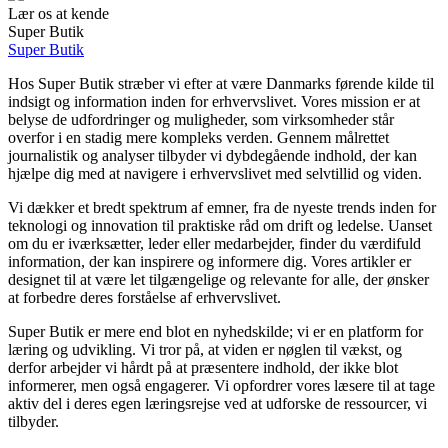
Lær os at kende
Super Butik
Super Butik
Hos Super Butik stræber vi efter at være Danmarks førende kilde til
indsigt og information inden for erhvervslivet. Vores mission er at
belyse de udfordringer og muligheder, som virksomheder står
overfor i en stadig mere kompleks verden. Gennem målrettet
journalistik og analyser tilbyder vi dybdegående indhold, der kan
hjælpe dig med at navigere i erhvervslivet med selvtillid og viden.
Vi dækker et bredt spektrum af emner, fra de nyeste trends inden for
teknologi og innovation til praktiske råd om drift og ledelse. Uanset
om du er iværksætter, leder eller medarbejder, finder du værdifuld
information, der kan inspirere og informere dig. Vores artikler er
designet til at være let tilgængelige og relevante for alle, der ønsker
at forbedre deres forståelse af erhvervslivet.
Super Butik er mere end blot en nyhedskilde; vi er en platform for
læring og udvikling. Vi tror på, at viden er nøglen til vækst, og
derfor arbejder vi hårdt på at præsentere indhold, der ikke blot
informerer, men også engagerer. Vi opfordrer vores læsere til at tage
aktiv del i deres egen læringsrejse ved at udforske de ressourcer, vi
tilbyder.