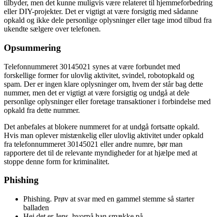
tilbyder, men det kunne muligvis være relateret til hjemmeforbedring
eller DIY-projekter. Det er vigtigt at være forsigtig med sådanne
opkald og ikke dele personlige oplysninger eller tage imod tilbud fra
ukendte sælgere over telefonen.
Opsummering
Telefonnummeret 30145021 synes at være forbundet med
forskellige former for ulovlig aktivitet, svindel, robotopkald og
spam. Der er ingen klare oplysninger om, hvem der står bag dette
nummer, men det er vigtigt at være forsigtig og undgå at dele
personlige oplysninger eller foretage transaktioner i forbindelse med
opkald fra dette nummer.
Det anbefales at blokere nummeret for at undgå fortsatte opkald.
Hvis man oplever mistænkelig eller ulovlig aktivitet under opkald
fra telefonnummeret 30145021 eller andre numre, bør man
rapportere det til de relevante myndigheder for at hjælpe med at
stoppe denne form for kriminalitet.
Phishing
Phishing. Prøv at svar med en gammel stemme så starter
balladen
Hej det er Jens, hvorpå han smække på