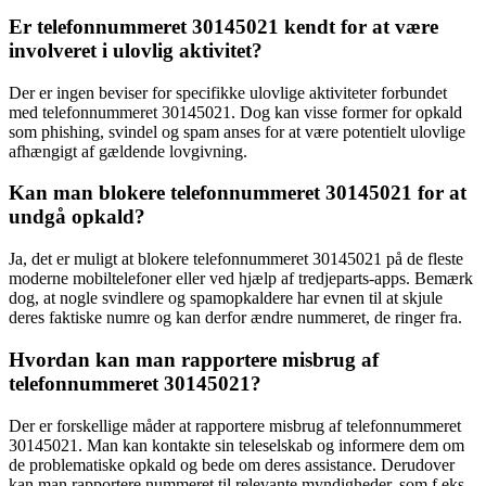
Er telefonnummeret 30145021 kendt for at være
involveret i ulovlig aktivitet?
Der er ingen beviser for specifikke ulovlige aktiviteter forbundet
med telefonnummeret 30145021. Dog kan visse former for opkald
som phishing, svindel og spam anses for at være potentielt ulovlige
afhængigt af gældende lovgivning.
Kan man blokere telefonnummeret 30145021 for at
undgå opkald?
Ja, det er muligt at blokere telefonnummeret 30145021 på de fleste
moderne mobiltelefoner eller ved hjælp af tredjeparts-apps. Bemærk
dog, at nogle svindlere og spamopkaldere har evnen til at skjule
deres faktiske numre og kan derfor ændre nummeret, de ringer fra.
Hvordan kan man rapportere misbrug af
telefonnummeret 30145021?
Der er forskellige måder at rapportere misbrug af telefonnummeret
30145021. Man kan kontakte sin teleselskab og informere dem om
de problematiske opkald og bede om deres assistance. Derudover
kan man rapportere nummeret til relevante myndigheder, som f.eks.