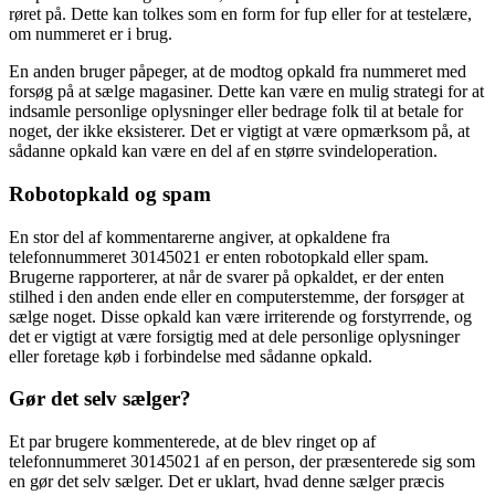
røret på. Dette kan tolkes som en form for fup eller for at testelære,
om nummeret er i brug.
En anden bruger påpeger, at de modtog opkald fra nummeret med
forsøg på at sælge magasiner. Dette kan være en mulig strategi for at
indsamle personlige oplysninger eller bedrage folk til at betale for
noget, der ikke eksisterer. Det er vigtigt at være opmærksom på, at
sådanne opkald kan være en del af en større svindeloperation.
Robotopkald og spam
En stor del af kommentarerne angiver, at opkaldene fra
telefonnummeret 30145021 er enten robotopkald eller spam.
Brugerne rapporterer, at når de svarer på opkaldet, er der enten
stilhed i den anden ende eller en computerstemme, der forsøger at
sælge noget. Disse opkald kan være irriterende og forstyrrende, og
det er vigtigt at være forsigtig med at dele personlige oplysninger
eller foretage køb i forbindelse med sådanne opkald.
Gør det selv sælger?
Et par brugere kommenterede, at de blev ringet op af
telefonnummeret 30145021 af en person, der præsenterede sig som
en gør det selv sælger. Det er uklart, hvad denne sælger præcis