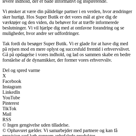
levere indhold, der er både informativt og inspirerende.
Vi ønsker at være din pålidelige partner i en verden, hvor ændringer
sker hurtigt. Hos Super Butik er det vores mål at give dig de
værktøjer og den viden, du behøver for at træffe informerede
beslutninger. Vi vil hjælpe dig med at omfavne forandring og se
muligheder, hvor andre ser udfordringer.
Tak fordi du besøger Super Butik. Vi er glade for at have dig med
på rejsen mod en mere oplyst og succesfuld fremtid i erhvervslivet.
Gå på opdagelse i vores indhold, og lad os sammen skabe en bedre
forståelse af de dynamikker, der former vores erhvervsliv.
Del og spred varme
X
Facebook
Instagram
LinkedIn
YouTube
Pinterest
TikTok
Mail
RSS
© Ingen gengivelse uden tilladelse.
© Ophavsret gælder. Vi samarbejder med partnere og kan få
provision ved køb gennem anbefalede produkter.