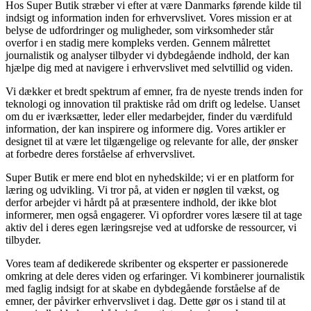
Hos Super Butik stræber vi efter at være Danmarks førende kilde til
indsigt og information inden for erhvervslivet. Vores mission er at
belyse de udfordringer og muligheder, som virksomheder står
overfor i en stadig mere kompleks verden. Gennem målrettet
journalistik og analyser tilbyder vi dybdegående indhold, der kan
hjælpe dig med at navigere i erhvervslivet med selvtillid og viden.
Vi dækker et bredt spektrum af emner, fra de nyeste trends inden for
teknologi og innovation til praktiske råd om drift og ledelse. Uanset
om du er iværksætter, leder eller medarbejder, finder du værdifuld
information, der kan inspirere og informere dig. Vores artikler er
designet til at være let tilgængelige og relevante for alle, der ønsker
at forbedre deres forståelse af erhvervslivet.
Super Butik er mere end blot en nyhedskilde; vi er en platform for
læring og udvikling. Vi tror på, at viden er nøglen til vækst, og
derfor arbejder vi hårdt på at præsentere indhold, der ikke blot
informerer, men også engagerer. Vi opfordrer vores læsere til at tage
aktiv del i deres egen læringsrejse ved at udforske de ressourcer, vi
tilbyder.
Vores team af dedikerede skribenter og eksperter er passionerede
omkring at dele deres viden og erfaringer. Vi kombinerer journalistik
med faglig indsigt for at skabe en dybdegående forståelse af de
emner, der påvirker erhvervslivet i dag. Dette gør os i stand til at