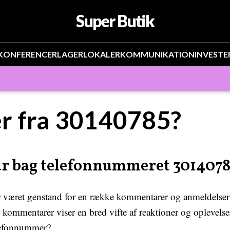
Super Butik
KONFERENCER
LAGER
LOKALER
KOMMUNIKATION
INVESTE
r fra 30140785?
år bag telefonnummeret 301407
æret genstand for en række kommentarer og anmeldelser fra
ommentarer viser en bred vifte af reaktioner og oplevelser,
elefonnummer?