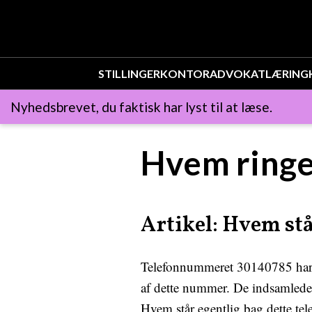
STILLINGER
KONTOR
ADVOKAT
LÆRING
Nyhedsbrevet, du faktisk har lyst til at læse.
Hvem ringe
Artikel: Hvem st
Telefonnummeret 30140785 har v
af dette nummer. De indsamlede k
Hvem står egentlig bag dette t