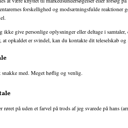
at være knyttet til markedsundersøgelser eller forsøg på
tarernes forskellighed og modsætningsfulde reaktioner gør
el.
g ikke give personlige oplysninger eller deltage i samtaler,
 at opkaldet er svindel, kan du kontakte dit teleselskab 
ale
t snakke med. Meget høflig og venlig.
tale
røret på uden et farvel på trods af jeg svarede på hans (a