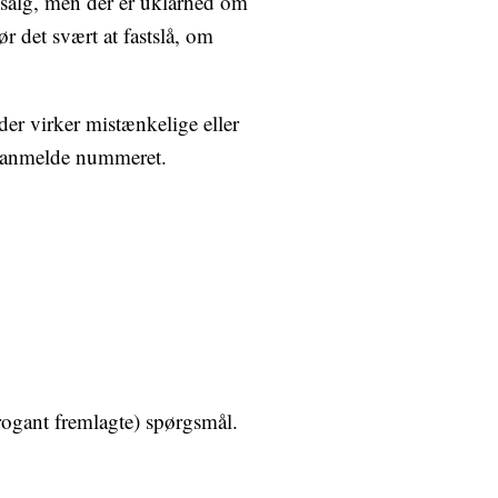
 salg, men der er uklarhed om
 det svært at fastslå, om
 der virker mistænkelige eller
og anmelde nummeret.
rrogant fremlagte) spørgsmål.