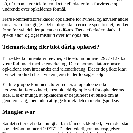
på, når man tager telefonen. Dette efterlader folk forvirrede og
undrende over opkaldenes formål.
Flere kommentatorer kalder opkaldene for svindel og advarer andre
om at være forsigtige. Det er dog ikke nærmere specificeret, hvilken
form for svindel der potentielt udføres. Dette efterlader plads til
spekulation og øget mistillid over for opkaldet.
Telemarketing eller blot dårlig opførsel?
En række kommentarer nævner, at telefonnummeret 29777127 kan
være forbundet med telemarketing. Disse kommentatorer anser
opkaldene som intet andet end telemarketing. Det er dog ikke klart,
hvilket produkt eller hvilken tjeneste der forsøges solgt.
En lille gruppe kommentatorer mener, at opkaldene ikke
nødvendigvis er svindel, men blot dårlig opførsel fra opkalderens
side. Det er muligt, at opkaldene er begrundet i et ønske om at
generere salg, men uden at følge korrekt telemarketingspraksis.
Mangler svar
Samlet set er det ikke muligt at fastslå med sikkerhed, hvem der står
bag telefonnummeret 29777127 uden yderligere undersøgelser.