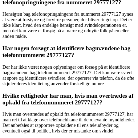
telefonopringningene fra nummeret 29777127?
Hensigten bag telefonopringningene fra nummeret 29777127 synes
at være at forstyrre og forvirre personer, der bliver ringet op. Det er
ikke klart, hvad den endelige hensigt med svindeloperationen er,
men det kan være et forsøg på at narre og udnytte folk på en eller
anden måde.
Har nogen forsøgt at identificere bagmændene bag
telefonnummeret 29777127?
Der har ikke været nogen oplysninger om forsøg på at identificere
bagmændene bag telefonnummeret 29777127. Det kan være svært
at spore og identificere svindlere, der opererer via telefon, da de ofte
skjuler deres identitet og anvender forskellige numre.
Hvilke rettigheder har man, hvis man overtrædes af
opkald fra telefonnummeret 29777127?
Hvis man overtrædes af opkald fra telefonnummeret 29777127, har
man ret til at klage over telefonchikane til de relevante myndigheder.
Det anbefales at rapportere opkaldene til ens teleudbyder og
eventuelt også til politiet, hvis der er mistanke om svindel.