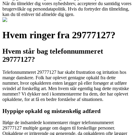
Når du tilmelder dig vores nyhedsbrev, accepterer du samtidig vores
brugervilkår og persondatapolitik. Hvis du fortryder din tilmelding,
kan du til enhver tid afmelde dig igen.
Hvem ringer fra 29777127?
Hvem står bag telefonnummeret
29777127?
Telefonnummeret 29777127 har skabt frustration og irritation hos
mange danskere. Folk har oplevet gentagne opkald fra dette
nummer, hvor opkalderen enten lægger på eller forsøger at udføre
svindel af forskellig art. Men hvem står egentlig bag dette mystiske
nummer? Vi dykker ned i kommentarerne fra dem, der har oplevet
opkaldene, for at få en bedre forståelse af situationen.
Hyppige opkald og mistænkelig adfærd
Ifølge de indsamlede kommentarer ringer telefonnummeret
29777127 multiple gange om dagen til forskellige personer.
Opkaldene er irriterende og generende, da opkalderen ofte lægger