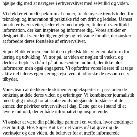
hjælpe dig med at navigere i erhvervslivet med selvtillid og viden.
Vi dækker et bredt spektrum af emner, fra de nyeste trends inden for
teknologi og innovation til praktiske råd om drift og ledelse. Uanset
om du er iværksætter, leder eller medarbejder, finder du værdifuld
information, der kan inspirere og informere dig. Vores artikler er
designet til at være let tilgængelige og relevante for alle, der ønsker
at forbedre deres forståelse af erhvervslivet.
Super Butik er mere end blot en nyhedskilde; vi er en platform for
læring og udvikling. Vi tror på, at viden er nøglen til vækst, og
derfor arbejder vi hårdt på at præsentere indhold, der ikke blot
informerer, men også engagerer. Vi opfordrer vores læsere til at tage
aktiv del i deres egen læringsrejse ved at udforske de ressourcer, vi
tilbyder.
Vores team af dedikerede skribenter og eksperter er passionerede
omkring at dele deres viden og erfaringer. Vi kombinerer journalistik
med faglig indsigt for at skabe en dybdegående forståelse af de
emner, der påvirker erhvervslivet i dag. Dette gør os i stand til at
levere indhold, der er både informativt og inspirerende.
Vi ønsker at være din pålidelige partner i en verden, hvor ændringer
sker hurtigt. Hos Super Butik er det vores mål at give dig de
værktøjer og den viden, du behøver for at træffe informerede