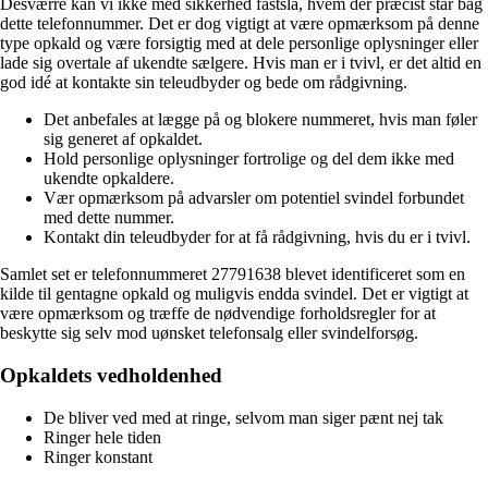
Desværre kan vi ikke med sikkerhed fastslå, hvem der præcist står bag
dette telefonnummer. Det er dog vigtigt at være opmærksom på denne
type opkald og være forsigtig med at dele personlige oplysninger eller
lade sig overtale af ukendte sælgere. Hvis man er i tvivl, er det altid en
god idé at kontakte sin teleudbyder og bede om rådgivning.
Det anbefales at lægge på og blokere nummeret, hvis man føler
sig generet af opkaldet.
Hold personlige oplysninger fortrolige og del dem ikke med
ukendte opkaldere.
Vær opmærksom på advarsler om potentiel svindel forbundet
med dette nummer.
Kontakt din teleudbyder for at få rådgivning, hvis du er i tvivl.
Samlet set er telefonnummeret 27791638 blevet identificeret som en
kilde til gentagne opkald og muligvis endda svindel. Det er vigtigt at
være opmærksom og træffe de nødvendige forholdsregler for at
beskytte sig selv mod uønsket telefonsalg eller svindelforsøg.
Opkaldets vedholdenhed
De bliver ved med at ringe, selvom man siger pænt nej tak
Ringer hele tiden
Ringer konstant