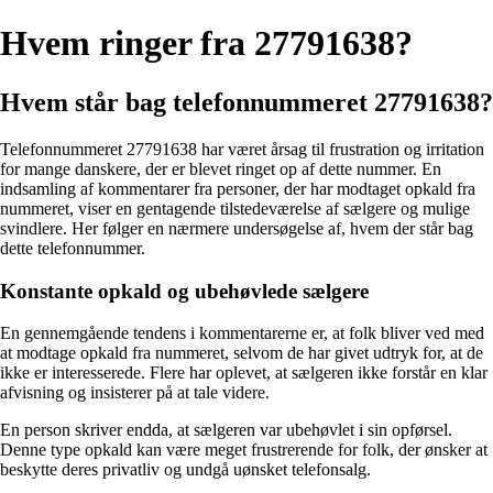
Hvem ringer fra 27791638?
Hvem står bag telefonnummeret 27791638?
Telefonnummeret 27791638 har været årsag til frustration og irritation
for mange danskere, der er blevet ringet op af dette nummer. En
indsamling af kommentarer fra personer, der har modtaget opkald fra
nummeret, viser en gentagende tilstedeværelse af sælgere og mulige
svindlere. Her følger en nærmere undersøgelse af, hvem der står bag
dette telefonnummer.
Konstante opkald og ubehøvlede sælgere
En gennemgående tendens i kommentarerne er, at folk bliver ved med
at modtage opkald fra nummeret, selvom de har givet udtryk for, at de
ikke er interesserede. Flere har oplevet, at sælgeren ikke forstår en klar
afvisning og insisterer på at tale videre.
En person skriver endda, at sælgeren var ubehøvlet i sin opførsel.
Denne type opkald kan være meget frustrerende for folk, der ønsker at
beskytte deres privatliv og undgå uønsket telefonsalg.