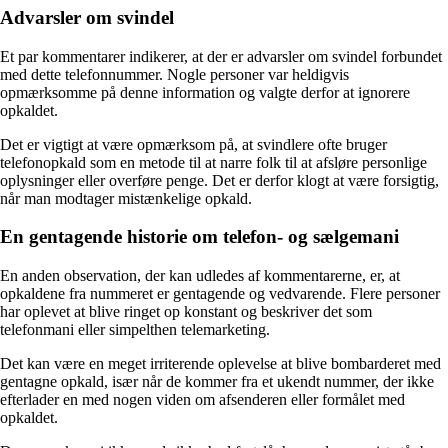
Advarsler om svindel
Et par kommentarer indikerer, at der er advarsler om svindel forbundet
med dette telefonnummer. Nogle personer var heldigvis
opmærksomme på denne information og valgte derfor at ignorere
opkaldet.
Det er vigtigt at være opmærksom på, at svindlere ofte bruger
telefonopkald som en metode til at narre folk til at afsløre personlige
oplysninger eller overføre penge. Det er derfor klogt at være forsigtig,
når man modtager mistænkelige opkald.
En gentagende historie om telefon- og sælgemani
En anden observation, der kan udledes af kommentarerne, er, at
opkaldene fra nummeret er gentagende og vedvarende. Flere personer
har oplevet at blive ringet op konstant og beskriver det som
telefonmani eller simpelthen telemarketing.
Det kan være en meget irriterende oplevelse at blive bombarderet med
gentagne opkald, især når de kommer fra et ukendt nummer, der ikke
efterlader en med nogen viden om afsenderen eller formålet med
opkaldet.