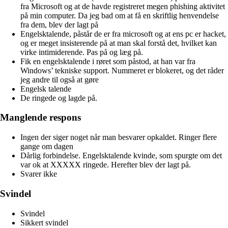
fra Microsoft og at de havde registreret megen phishing aktivitet
på min computer. Da jeg bad om at få en skriftlig henvendelse
fra dem, blev der lagt på
Engelsktalende, påstår de er fra microsoft og at ens pc er hacket,
og er meget insisterende på at man skal forstå det, hvilket kan
virke intimiderende. Pas på og læg på.
Fik en engelsktalende i røret som påstod, at han var fra
Windows’ tekniske support. Nummeret er blokeret, og det råder
jeg andre til også at gøre
Engelsk talende
De ringede og lagde på.
Manglende respons
Ingen der siger noget når man besvarer opkaldet. Ringer flere
gange om dagen
Dårlig forbindelse. Engelsktalende kvinde, som spurgte om det
var ok at XXXXX ringede. Herefter blev der lagt på.
Svarer ikke
Svindel
Svindel
Sikkert svindel