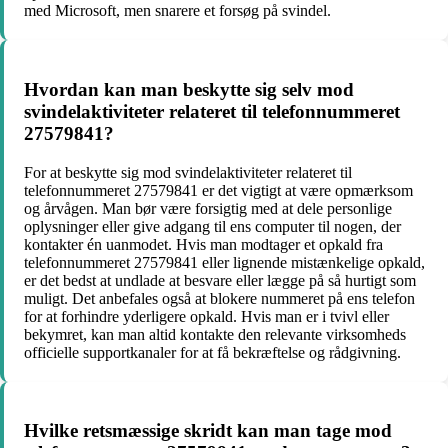
med Microsoft, men snarere et forsøg på svindel.
Hvordan kan man beskytte sig selv mod
svindelaktiviteter relateret til telefonnummeret
27579841?
For at beskytte sig mod svindelaktiviteter relateret til
telefonnummeret 27579841 er det vigtigt at være opmærksom
og årvågen. Man bør være forsigtig med at dele personlige
oplysninger eller give adgang til ens computer til nogen, der
kontakter én uanmodet. Hvis man modtager et opkald fra
telefonnummeret 27579841 eller lignende mistænkelige opkald,
er det bedst at undlade at besvare eller lægge på så hurtigt som
muligt. Det anbefales også at blokere nummeret på ens telefon
for at forhindre yderligere opkald. Hvis man er i tvivl eller
bekymret, kan man altid kontakte den relevante virksomheds
officielle supportkanaler for at få bekræftelse og rådgivning.
Hvilke retsmæssige skridt kan man tage mod