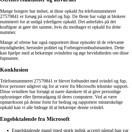
Mange borgere har indset, at disse opkald fra telefonnummeret
27579841 er forsøg på svindel og fup. De fleste har valgt at blokere
nummeret for at undgå yderligere opkald. Det anbefales på det
kraftigste at gøre det samme, hvis du modtager et opkald fra dette
nummer.
Mange af ofrene har også rapporteret disse episoder til de relevante
myndigheder, herunder politiet og Forbrugerombudsmanden. Dette
kan hjælpe med at bekæmpe svindelen og øge bevidstheden om disse
fupnumre.
Konklusion
Telefonnummeret 27579841 er blevet forbundet med svindel og fup,
hvor personer udgiver sig for at være fra Microsofts tekniske support.
Disse svindlere har forsøgt at narre danskere til at give personlige
oplysninger eller fjerneadgang til deres computere. Ved at være
opmærksom på denne form for bedrag og rapportere mistænkelige
opkald kan vi alle bidrage til at bekæmpe denne svindel.
Engelsktalende fra Microsoft
Engelsktalende mand (med stræk indisk accent) påstod han var