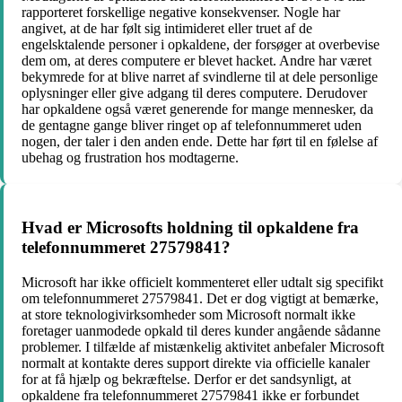
rapporteret forskellige negative konsekvenser. Nogle har
angivet, at de har følt sig intimideret eller truet af de
engelsktalende personer i opkaldene, der forsøger at overbevise
dem om, at deres computere er blevet hacket. Andre har været
bekymrede for at blive narret af svindlerne til at dele personlige
oplysninger eller give adgang til deres computere. Derudover
har opkaldene også været generende for mange mennesker, da
de gentagne gange bliver ringet op af telefonnummeret uden
nogen, der taler i den anden ende. Dette har ført til en følelse af
ubehag og frustration hos modtagerne.
Hvad er Microsofts holdning til opkaldene fra
telefonnummeret 27579841?
Microsoft har ikke officielt kommenteret eller udtalt sig specifikt
om telefonnummeret 27579841. Det er dog vigtigt at bemærke,
at store teknologivirksomheder som Microsoft normalt ikke
foretager uanmodede opkald til deres kunder angående sådanne
problemer. I tilfælde af mistænkelig aktivitet anbefaler Microsoft
normalt at kontakte deres support direkte via officielle kanaler
for at få hjælp og bekræftelse. Derfor er det sandsynligt, at
opkaldene fra telefonnummeret 27579841 ikke er forbundet