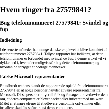
Hvem ringer fra 27579841?
Bag telefonnummeret 27579841: Svindel og
fup
Indledning
I de seneste måneder har mange danskere oplevet at blive kontaktet af
telefonnummeret 27579841. Talløse rapporter har indikeret, at dette
telefonnummer er forbundet med svindel og fup. I denne artikel vil vi
dykke ned i, hvem der muligvis står bag dette telefonnummer, og
hvordan de forsøger at bedrage mennesker.
Falske Microsoft-repræsentanter
En udbredt tendens blandt de rapporterede opkald fra telefonnummeret
27579841 er, at nogle personer hævder at være repræsentanter fra
Microsoft. Disse personer ringer til folk og forsøger at overbevise dem
om, at deres computere er blevet hacket eller inficeret med malware.
Målet er at narre ofrene til at udlevere personlige oplysninger eller
installere skadelig software på deres computere.