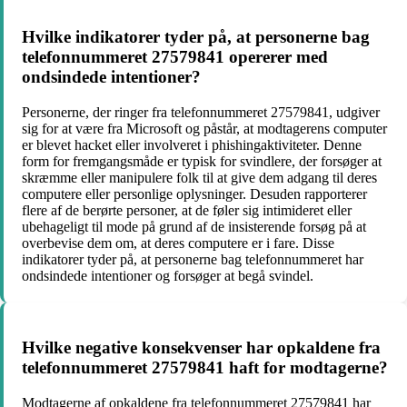
Hvilke indikatorer tyder på, at personerne bag
telefonnummeret 27579841 opererer med
ondsindede intentioner?
Personerne, der ringer fra telefonnummeret 27579841, udgiver
sig for at være fra Microsoft og påstår, at modtagerens computer
er blevet hacket eller involveret i phishingaktiviteter. Denne
form for fremgangsmåde er typisk for svindlere, der forsøger at
skræmme eller manipulere folk til at give dem adgang til deres
computere eller personlige oplysninger. Desuden rapporterer
flere af de berørte personer, at de føler sig intimideret eller
ubehageligt til mode på grund af de insisterende forsøg på at
overbevise dem om, at deres computere er i fare. Disse
indikatorer tyder på, at personerne bag telefonnummeret har
ondsindede intentioner og forsøger at begå svindel.
Hvilke negative konsekvenser har opkaldene fra
telefonnummeret 27579841 haft for modtagerne?
Modtagerne af opkaldene fra telefonnummeret 27579841 har