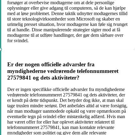
forsøger at overbevise modtagerne om at dele personlige
oplysninger eller give adgang til computeren, så de kan hjælpe
med at løse problemet. Denne taktik udnytter modtagernes tillid
til store teknologivirksomheder som Microsoft og skaber en
urimelig presset situation, hvor modtagerne kan føle sig tvunget
til at handle. Disse manipulerende strategier sigter mod at få
modtagerne til at udføre handlinger, der gør dem sårbare over
for svindel.
Er der nogen officielle advarsler fra
myndighederne vedrørende telefonnummeret
27579841 og dets aktiviteter?
Der er ingen specifikke officielle advarsler fra myndighederne
vedrørende telefonnummeret 27579841 og dets aktiviteter, der
er kendt på dette tidspunkt. Det betyder dog ikke, at man skal
tage truslen mindre seriøst. Det anbefales altid at være forsigtig,
når man modtager uanmodede opkald og være opmærksom på
eventuelle tegn på svindel eller mistænkelig adfærd. Hvis man
har været offer for eller har oplevet aktiviteter relateret til
telefonnummeret 27579841, kan man kontakte relevante
myndigheder som politiet og give dem alle relevante