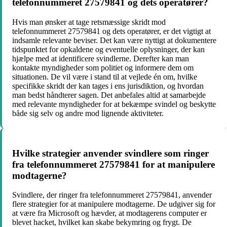
telefonnummeret 27579841 og dets operatører?
Hvis man ønsker at tage retsmæssige skridt mod
telefonnummeret 27579841 og dets operatører, er det vigtigt at
indsamle relevante beviser. Det kan være nyttigt at dokumentere
tidspunktet for opkaldene og eventuelle oplysninger, der kan
hjælpe med at identificere svindlerne. Derefter kan man
kontakte myndigheder som politiet og informere dem om
situationen. De vil være i stand til at vejlede én om, hvilke
specifikke skridt der kan tages i ens jurisdiktion, og hvordan
man bedst håndterer sagen. Det anbefales altid at samarbejde
med relevante myndigheder for at bekæmpe svindel og beskytte
både sig selv og andre mod lignende aktiviteter.
Hvilke strategier anvender svindlere som ringer
fra telefonnummeret 27579841 for at manipulere
modtagerne?
Svindlere, der ringer fra telefonnummeret 27579841, anvender
flere strategier for at manipulere modtagerne. De udgiver sig for
at være fra Microsoft og hævder, at modtagerens computer er
blevet hacket, hvilket kan skabe bekymring og frygt. De