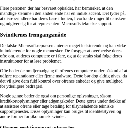
Flere personer, der har besvaret opkaldet, har bemærket, at den
mandlige stemme i den anden ende har en indisk accent. Det tyder på,
at disse svindlere har deres base i Indien, hvorfra de ringer til danskere
og udgiver sig for at repræsentere Microsofts tekniske support.
Svindlernes fremgangsmåde
De falske Microsoft-repræsentanter er meget insisterende og kan virke
intimiderende for nogle mennesker. De forsøger at overbevise deres
ofre om, at deres computere er i fare, og at de straks skal følge deres
instruktioner for at løse problemet.
Ofte beder de om fjernadgang til ofrenes computere under påskud af at
udføre reparationer eller fjerne malware. Dette bør dog aldrig gives, da
det vil give dem fuld kontrol over ofrenes enheder og give mulighed
for yderligere bedrageri.
Nogle gange beder de også om personlige oplysninger, såsom
kreditkortoplysninger eller adgangskoder. Dette gøres under dække af
at assistere ofrene eller tage betaling for tilsyneladende tekniske
supporttjenester. Disse oplysninger kan bruges til identitetstyveri og
andre former for økonomisk svindel.
Ofrenes reaktioner og advarsler